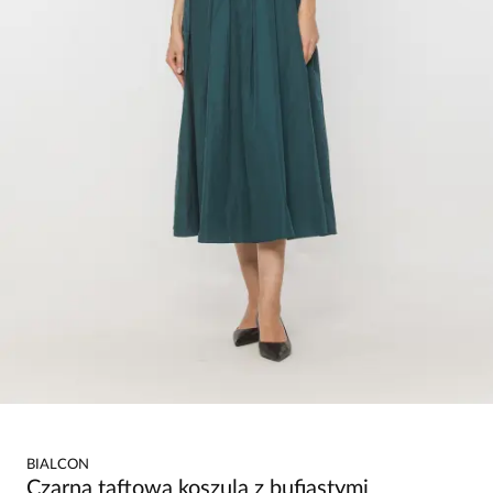
BIALCON
Czarna taftowa koszula z bufiastymi