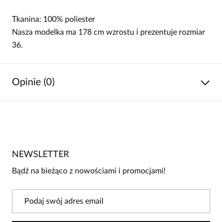
Tkanina: 100% poliester
Nasza modelka ma 178 cm wzrostu i prezentuje rozmiar
36.
Opinie (0)
Brak opinii
Jeszcze nikt nie ocenił tego produktu.
NEWSLETTER
Bądź pierwszą osobą, która podzieli się opinią o tym
produkcie!
Bądź na bieżąco z nowościami i promocjami!
Powiadomienie
W naszej witrynie opinie mogą dodawać tylko
osoby, które zakupiły produkt.
Dodaj opinię