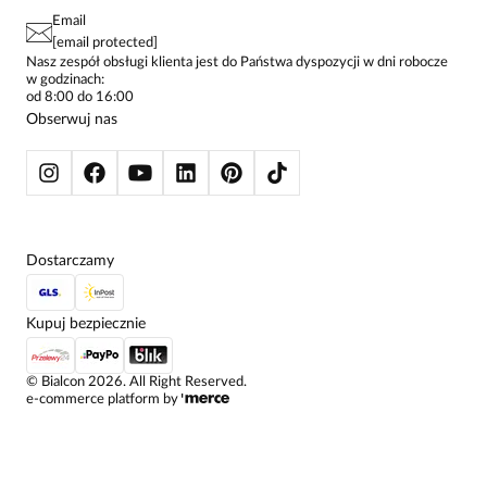
PAY PO - ZAPŁAĆ ZA 30 DNI
SPÓDNICE
Email
SPODNIE DAMSKIE
[email protected]
ŻAKIETY I MARYNARKI
Nasz zespół obsługi klienta jest do Państwa dyspozycji w dni robocze
w godzinach:
SWETRY
od 8:00 do 16:00
BLUZY
Obserwuj nas
KURTKI I PŁASZCZE
Dostarczamy
Kupuj bezpiecznie
©
Bialcon
2026
. All Right Reserved.
e-commerce platform by