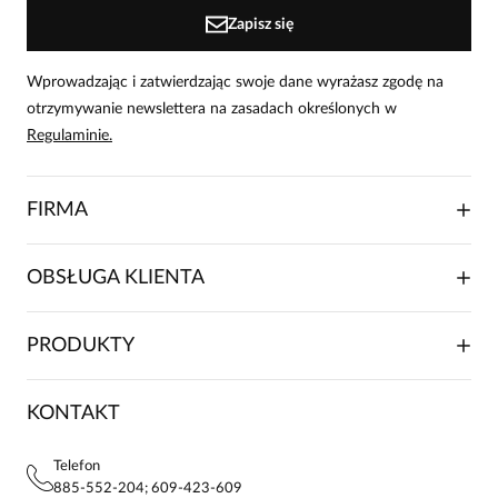
Zapisz się
Wprowadzając i zatwierdzając swoje dane wyrażasz zgodę na
otrzymywanie newslettera na zasadach określonych w
Regulaminie.
FIRMA
O NAS
OBSŁUGA KLIENTA
RELACJE INWESTORSKIE
WSPÓŁPRACA HANDLOWA
SKŁADANIE ZAMÓWIENIA
PRODUKTY
FRANCZYZA
DOSTAWA I PŁATNOŚCI
KARIERA
ZWROTY I REKLAMACJE
BLOG
SUKIENKI
KONTAKT
FAQ
MAPA WITRYNY
BLUZKI DAMSKIE
REGULAMIN
PROJEKTY UE
TUNIKI
POLITYKA PRYWATNOŚCI
Telefon
KONTAKTY
KOSZULE DAMSKIE
885-552-204; 609-423-609
STREFA STAŁEGO KLIENTA