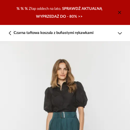
% % %
Złap oddech na lato.
SPRAWDŹ AKTUALNĄ
WYPRZEDAŻ DO - 80% >>
Czarna taftowa koszula z bufiastymi rękawkami