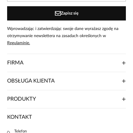
Zapisz się
Wprowadzając i zatwierdzając swoje dane wyrażasz zgodę na
otrzymywanie newslettera na zasadach określonych w
Regulaminie.
FIRMA
O NAS
OBSŁUGA KLIENTA
RELACJE INWESTORSKIE
WSPÓŁPRACA HANDLOWA
SKŁADANIE ZAMÓWIENIA
PRODUKTY
FRANCZYZA
DOSTAWA I PŁATNOŚCI
KARIERA
ZWROTY I REKLAMACJE
BLOG
SUKIENKI
KONTAKT
FAQ
MAPA WITRYNY
BLUZKI DAMSKIE
REGULAMIN
PROJEKTY UE
TUNIKI
POLITYKA PRYWATNOŚCI
Telefon