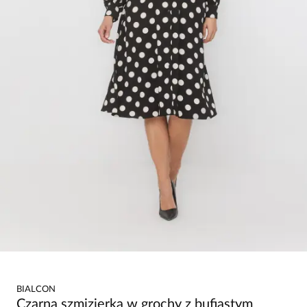
BIALCON
Czarna szmizjerka w grochy z bufiastym