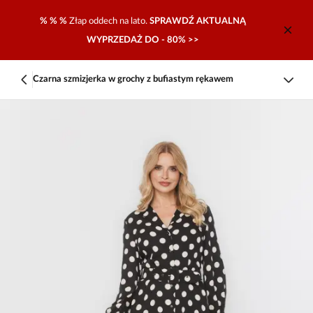
% % %
Złap oddech na lato.
SPRAWDŹ AKTUALNĄ
WYPRZEDAŻ DO - 80% >>
Czarna szmizjerka w grochy z bufiastym rękawem