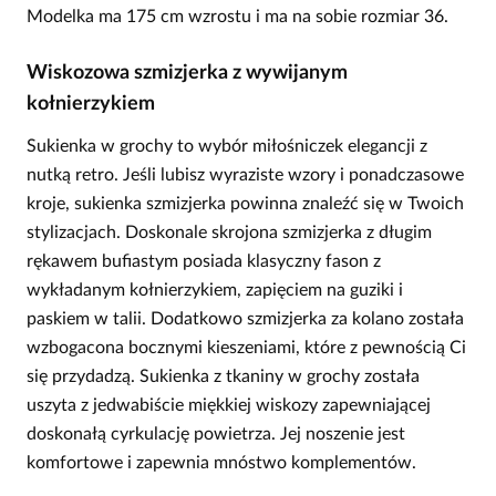
Modelka ma 175 cm wzrostu i ma na sobie rozmiar 36.
Wiskozowa szmizjerka z wywijanym
kołnierzykiem
Sukienka w grochy to wybór miłośniczek elegancji z
nutką retro. Jeśli lubisz wyraziste wzory i ponadczasowe
kroje, sukienka szmizjerka powinna znaleźć się w Twoich
stylizacjach. Doskonale skrojona szmizjerka z długim
rękawem bufiastym posiada klasyczny fason z
wykładanym kołnierzykiem, zapięciem na guziki i
paskiem w talii. Dodatkowo szmizjerka za kolano została
wzbogacona bocznymi kieszeniami, które z pewnością Ci
się przydadzą. Sukienka z tkaniny w grochy została
uszyta z jedwabiście miękkiej wiskozy zapewniającej
doskonałą cyrkulację powietrza. Jej noszenie jest
komfortowe i zapewnia mnóstwo komplementów.