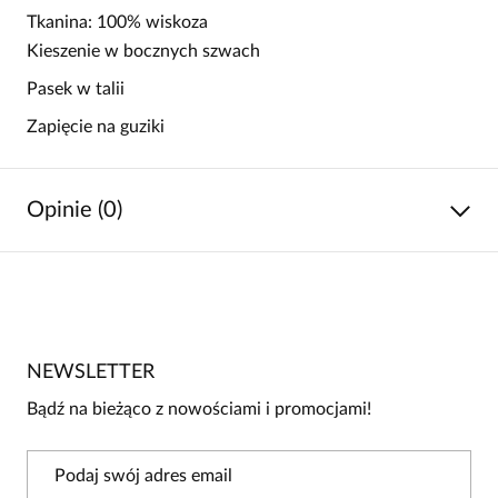
Tkanina: 100% wiskoza
Kieszenie w bocznych szwach
Pasek w talii
Zapięcie na guziki
Opinie (0)
Brak opinii
Jeszcze nikt nie ocenił tego produktu.
NEWSLETTER
Bądź pierwszą osobą, która podzieli się opinią o tym
produkcie!
Bądź na bieżąco z nowościami i promocjami!
Powiadomienie
W naszej witrynie opinie mogą dodawać tylko
osoby, które zakupiły produkt.
Dodaj opinię