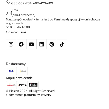
KONTAKTY
KOSZULE DAMSKIE
885-552-204; 609-423-609
STREFA STAŁEGO KLIENTA
PAY PO - ZAPŁAĆ ZA 30 DNI
SPÓDNICE
Email
SPODNIE DAMSKIE
[email protected]
ŻAKIETY I MARYNARKI
Nasz zespół obsługi klienta jest do Państwa dyspozycji w dni robocze
w godzinach:
SWETRY
od 8:00 do 16:00
BLUZY
Obserwuj nas
KURTKI I PŁASZCZE
Dostarczamy
Kupuj bezpiecznie
©
Bialcon
2026
. All Right Reserved.
e-commerce platform by