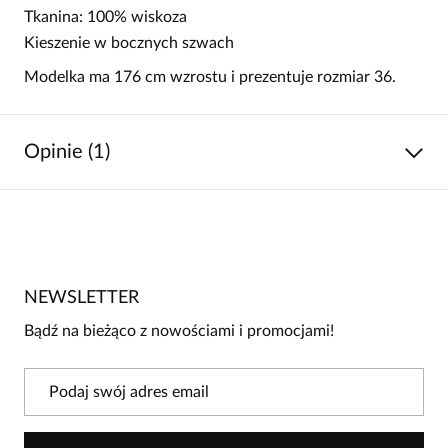
Tkanina: 100% wiskoza
Kieszenie w bocznych szwach
Modelka ma 176 cm wzrostu i prezentuje rozmiar 36.
Opinie (1)
4
/
5
5
0
4
1
NEWSLETTER
3
0
Bądź na bieżąco z nowościami i promocjami!
2
0
1
0
Powiadomienie