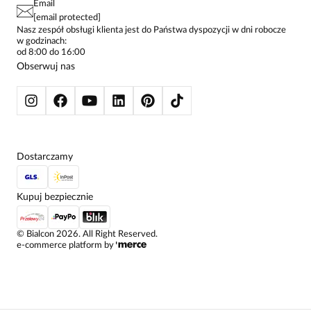
Email
SPODNIE DAMSKIE
[email protected]
ŻAKIETY I MARYNARKI
Nasz zespół obsługi klienta jest do Państwa dyspozycji w dni robocze
w godzinach:
SWETRY
od 8:00 do 16:00
BLUZY
Obserwuj nas
KURTKI I PŁASZCZE
Dostarczamy
Kupuj bezpiecznie
©
Bialcon
2026
. All Right Reserved.
e-commerce platform by