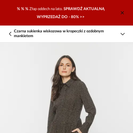
% % %
Złap oddech na lato.
SPRAWDŹ AKTUALNĄ
WYPRZEDAŻ DO - 80% >>
Czarna sukienka wiskozowa w kropeczki z ozdobnym
mankietem