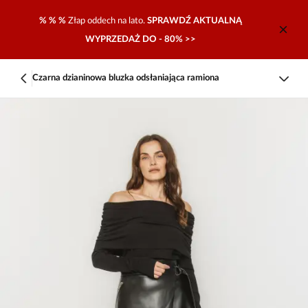
% % %
Złap oddech na lato.
SPRAWDŹ AKTUALNĄ
WYPRZEDAŻ DO - 80% >>
Czarna dzianinowa bluzka odsłaniająca ramiona