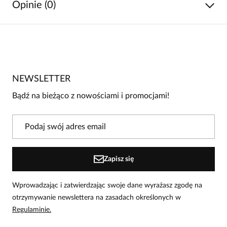
Opinie (0)
Brak opinii
Jeszcze nikt nie ocenił tego produktu.
NEWSLETTER
Bądź pierwszą osobą, która podzieli się opinią o tym
produkcie!
Bądź na bieżąco z nowościami i promocjami!
Powiadomienie
W naszej witrynie opinie mogą dodawać tylko
osoby, które zakupiły produkt.
Dodaj opinię
Zapisz się
Wprowadzając i zatwierdzając swoje dane wyrażasz zgodę na
otrzymywanie newslettera na zasadach określonych w
Regulaminie.