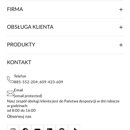
FIRMA
O NAS
OBSŁUGA KLIENTA
RELACJE INWESTORSKIE
WSPÓŁPRACA HANDLOWA
SKŁADANIE ZAMÓWIENIA
PRODUKTY
FRANCZYZA
DOSTAWA I PŁATNOŚCI
KARIERA
ZWROTY I REKLAMACJE
BLOG
SUKIENKI
KONTAKT
FAQ
MAPA WITRYNY
BLUZKI DAMSKIE
REGULAMIN
PROJEKTY UE
TUNIKI
POLITYKA PRYWATNOŚCI
Telefon
KONTAKTY
KOSZULE DAMSKIE
885-552-204; 609-423-609
STREFA STAŁEGO KLIENTA
PAY PO - ZAPŁAĆ ZA 30 DNI
SPÓDNICE
Email
SPODNIE DAMSKIE
[email protected]
ŻAKIETY I MARYNARKI
Nasz zespół obsługi klienta jest do Państwa dyspozycji w dni robocze
w godzinach:
SWETRY
od 8:00 do 16:00
BLUZY
Obserwuj nas
KURTKI I PŁASZCZE