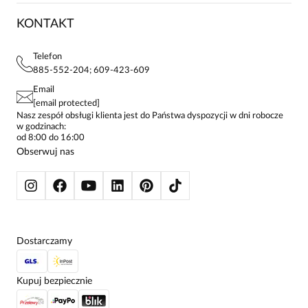
ZWROTY I REKLAMACJE
BLOG
SUKIENKI
KONTAKT
FAQ
MAPA WITRYNY
BLUZKI DAMSKIE
REGULAMIN
PROJEKTY UE
TUNIKI
POLITYKA PRYWATNOŚCI
Telefon
KONTAKTY
KOSZULE DAMSKIE
885-552-204; 609-423-609
STREFA STAŁEGO KLIENTA
PAY PO - ZAPŁAĆ ZA 30 DNI
SPÓDNICE
Email
SPODNIE DAMSKIE
[email protected]
ŻAKIETY I MARYNARKI
Nasz zespół obsługi klienta jest do Państwa dyspozycji w dni robocze
w godzinach:
SWETRY
od 8:00 do 16:00
BLUZY
Obserwuj nas
KURTKI I PŁASZCZE
Dostarczamy
Kupuj bezpiecznie