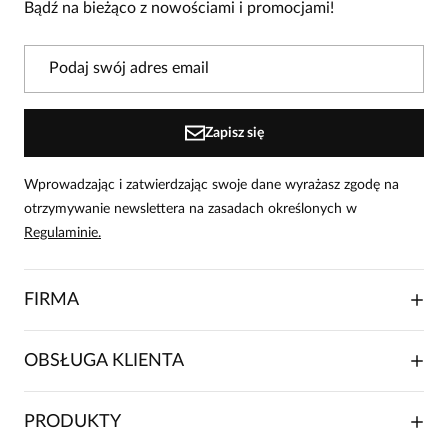
Bądź na bieżąco z nowościami i promocjami!
Powiadomienie
W naszej witrynie opinie mogą dodawać tylko
osoby, które zakupiły produkt.
Dodaj opinię
Zapisz się
Wprowadzając i zatwierdzając swoje dane wyrażasz zgodę na
otrzymywanie newslettera na zasadach określonych w
Regulaminie.
FIRMA
O NAS
OBSŁUGA KLIENTA
RELACJE INWESTORSKIE
WSPÓŁPRACA HANDLOWA
SKŁADANIE ZAMÓWIENIA
PRODUKTY
FRANCZYZA
DOSTAWA I PŁATNOŚCI
KARIERA