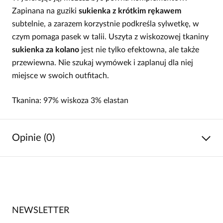
Zapinana na guziki
sukienka z krótkim rękawem
subtelnie, a zarazem korzystnie podkreśla sylwetkę, w
czym pomaga pasek w talii. Uszyta z wiskozowej tkaniny
sukienka za kolano
jest nie tylko efektowna, ale także
przewiewna. Nie szukaj wymówek i zaplanuj dla niej
miejsce w swoich outfitach.
Tkanina: 97% wiskoza 3% elastan
Opinie (0)
Brak opinii
Jeszcze nikt nie ocenił tego produktu.
NEWSLETTER
Bądź pierwszą osobą, która podzieli się opinią o tym
produkcie!