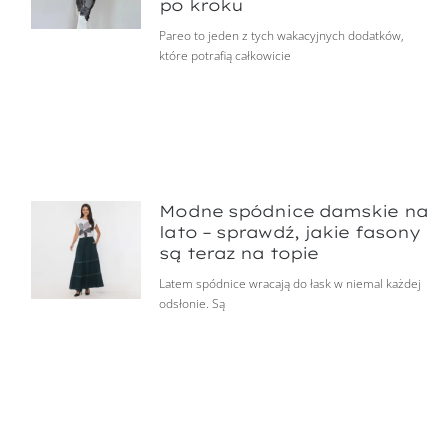
po kroku
Pareo to jeden z tych wakacyjnych dodatków,
które potrafią całkowicie
Modne spódnice damskie na
lato – sprawdź, jakie fasony
są teraz na topie
Latem spódnice wracają do łask w niemal każdej
odsłonie. Są