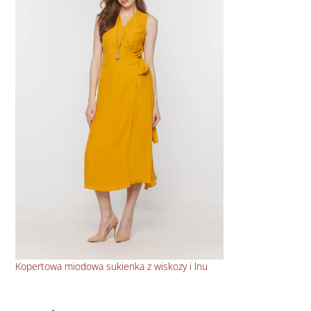
Kopertowa miodowa sukienka z wiskozy i lnu
Kop