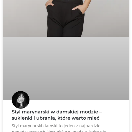
Styl marynarski w damskiej modzie –
sukienki i ubrania, które warto mieć
Styl marynarski damski to jeden z najbardziej
ponadczasowych kierunków w modzie, który nie