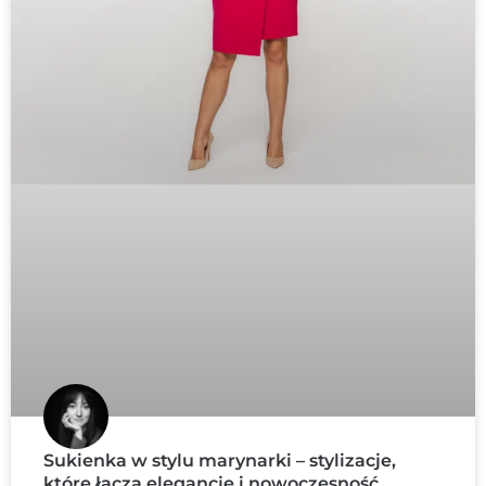
Sukienka w stylu marynarki – stylizacje,
które łączą elegancję i nowoczesność