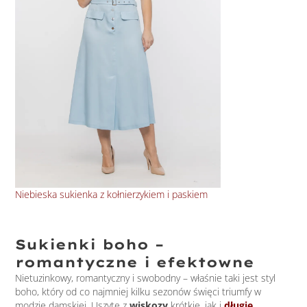
Niebieska sukienka z kołnierzykiem i paskiem
Wis
Sukienki boho –
romantyczne i efektowne
Nietuzinkowy, romantyczny i swobodny – właśnie taki jest styl
boho, który od co najmniej kilku sezonów święci triumfy w
modzie damskiej. Uszyte z
wiskozy
krótkie, jak i
długie