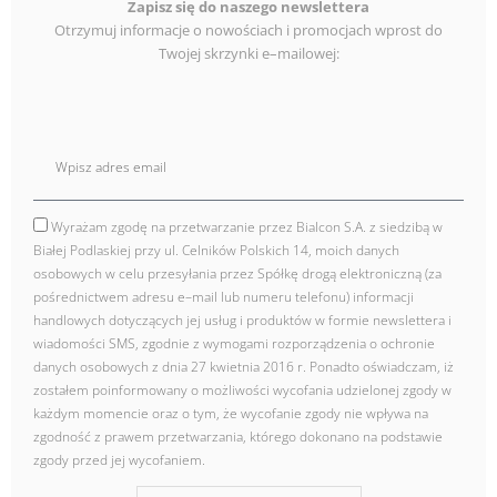
Zapisz się do naszego newslettera
Otrzymuj informacje o nowościach i promocjach wprost do
Twojej skrzynki e–mailowej:
E
mail
Wyrażam zgodę na przetwarzanie przez Bialcon S.A. z siedzibą w
zgoda
Białej Podlaskiej przy ul. Celników Polskich 14, moich danych
osobowych w celu przesyłania przez Spółkę drogą elektroniczną (za
pośrednictwem adresu e–mail lub numeru telefonu) informacji
handlowych dotyczących jej usług i produktów w formie newslettera i
wiadomości SMS, zgodnie z wymogami rozporządzenia o ochronie
danych osobowych z dnia 27 kwietnia 2016 r. Ponadto oświadczam, iż
zostałem poinformowany o możliwości wycofania udzielonej zgody w
każdym momencie oraz o tym, że wycofanie zgody nie wpływa na
zgodność z prawem przetwarzania, którego dokonano na podstawie
zgody przed jej wycofaniem.