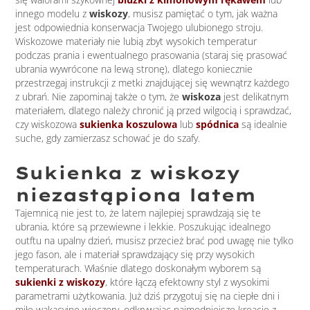
innego modelu z
wiskozy
, musisz pamiętać o tym, jak ważna
jest odpowiednia konserwacja Twojego ulubionego stroju.
Wiskozowe materiały nie lubią zbyt wysokich temperatur
podczas prania i ewentualnego prasowania (staraj się prasować
ubrania wywrócone na lewą stronę), dlatego koniecznie
przestrzegaj instrukcji z metki znajdującej się wewnątrz każdego
z ubrań. Nie zapominaj także o tym, że
wiskoza
jest delikatnym
materiałem, dlatego należy chronić ją przed wilgocią i sprawdzać,
czy wiskozowa
sukienka koszulowa
lub
spódnica
są idealnie
suche, gdy zamierzasz schować je do szafy.
Sukienka z wiskozy
niezastąpiona latem
Tajemnicą nie jest to, że latem najlepiej sprawdzają się te
ubrania, które są przewiewne i lekkie. Poszukując idealnego
outftu na upalny dzień, musisz przecież brać pod uwagę nie tylko
jego fason, ale i materiał sprawdzający się przy wysokich
temperaturach. Właśnie dlatego doskonałym wyborem są
sukienki z wiskozy
, które łączą efektowny styl z wysokimi
parametrami użytkowania. Już dziś przygotuj się na ciepłe dni i
miłe wakacyjne wieczory, odkrywając najmodniejsze kreacje z