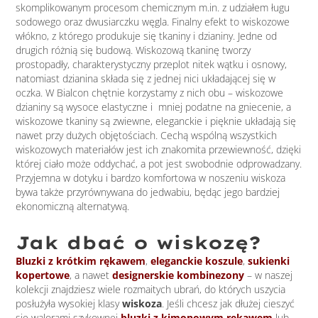
skomplikowanym procesom chemicznym m.in. z udziałem ługu
sodowego oraz dwusiarczku węgla. Finalny efekt to wiskozowe
włókno, z którego produkuje się tkaniny i dzianiny. Jedne od
drugich różnią się budową. Wiskozową tkaninę tworzy
prostopadły, charakterystyczny przeplot nitek wątku i osnowy,
natomiast dzianina składa się z jednej nici układającej się w
oczka. W Bialcon chętnie korzystamy z nich obu – wiskozowe
dzianiny są wysoce elastyczne i mniej podatne na gniecenie, a
wiskozowe tkaniny są zwiewne, eleganckie i pięknie układają się
nawet przy dużych objętościach. Cechą wspólną wszystkich
wiskozowych materiałów jest ich znakomita przewiewność, dzięki
której ciało może oddychać, a pot jest swobodnie odprowadzany.
Przyjemna w dotyku i bardzo komfortowa w noszeniu wiskoza
bywa także przyrównywana do jedwabiu, będąc jego bardziej
ekonomiczną alternatywą.
Jak dbać o wiskozę?
Bluzki z krótkim rękawem
,
eleganckie koszule
,
sukienki
kopertowe
, a nawet
designerskie kombinezony
– w naszej
kolekcji znajdziesz wiele rozmaitych ubrań, do których uszycia
posłużyła wysokiej klasy
wiskoza
. Jeśli chcesz jak dłużej cieszyć
się walorami szykownej
bluzki z kimonowym rękawem
lub