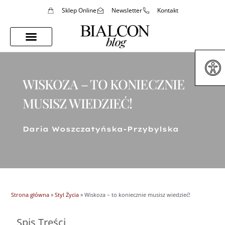
Sklep Online
Newsletter
Kontakt
Porady Stylistki
Styl Życia
WISKOZA – TO KONIECZNIE
MUSISZ WIEDZIEĆ!
Daria Woszczatyńska-Przybylska
Strona główna
»
Styl Życia
»
Wiskoza – to koniecznie musisz wiedzieć!
Spis Treści