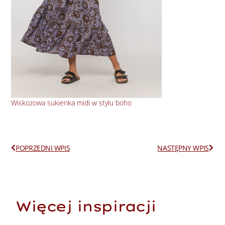
Wiskozowa sukienka midi w stylu boho
Cza
Prev
Next
POPRZEDNI WPIS
NASTĘPNY WPIS
Więcej inspiracji