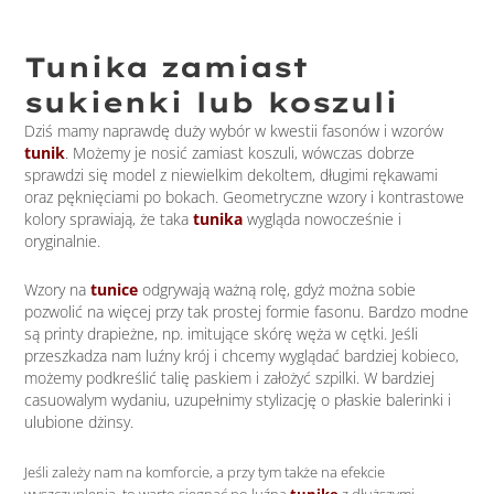
Tunika zamiast
sukienki lub koszuli
Dziś mamy naprawdę duży wybór w kwestii fasonów i wzorów
tunik
. Możemy je nosić zamiast koszuli, wówczas dobrze
sprawdzi się model z niewielkim dekoltem, długimi rękawami
oraz pęknięciami po bokach. Geometryczne wzory i kontrastowe
kolory sprawiają, że taka
tunika
wygląda nowocześnie i
oryginalnie.
Wzory na
tunice
odgrywają ważną rolę, gdyż można sobie
pozwolić na więcej przy tak prostej formie fasonu. Bardzo modne
są printy drapieżne, np. imitujące skórę węża w cętki. Jeśli
przeszkadza nam luźny krój i chcemy wyglądać bardziej kobieco,
możemy podkreślić talię paskiem i założyć szpilki. W bardziej
casuowalym wydaniu, uzupełnimy stylizację o płaskie balerinki i
ulubione dżinsy.
Jeśli zależy nam na komforcie, a przy tym także na efekcie
wyszczuplenia, to warto sięgnąć po luźną
tunikę
z dłuższymi