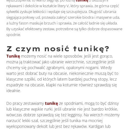
rękawami i dekolcie w kształcie litery V, który sprawia, że górna część
sylwetki zyskuje lekkości i wydaje się szczuplejsza. Długość ubrania
sięgająca połowy ud, pozwala zakryć szerokie biodra i masywne uda,
a luźny fason maskuje brzuch i sprawia, że całość ładnie się układa.
By uzyskać efektowny zestaw, potrzebne są tylko dobrze dopasowane
spodnie.
Z czym nosić tunikę?
Tunikę
możemy nosić na wiele sposobów. Jeśli jest gorąco,
można ją traktować jako ubranie wierzchnie, szczególnie jeśli
chcemy się pochwalić zgrabnymi, opalonymi nogami. Wtedy
warto jest dobrać buty na obcasie, niekoniecznie muszą być to
klasyczne szpilki, od których latem bardziej puchną stopy, lecz
espadryle na obcasie, klapki na koturnie również sprawdzą się
idealnie.
Do pracy zestawiamy
tunikę
ze spodniami, mogą to być dżinsy
lub klasyczne wąskie rurki. Jeśli ubranie nie jest bardzo krótkie,
wówczas dobrze sprawdzą się też legginsy. Na wierzch możemy
narzucić lekki szal, szczególnie jeśli tunika ma mocniej
wyeksponowany dekolt lub jest bez rękawów. Kardigan lub