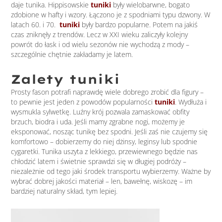
daje tunika. Hippisowskie
tuniki
były wielobarwne, bogato
zdobione w hafty i wzory. Łączono je z spodniami typu dzwony. W
latach 60. i 70.
tuniki
były bardzo popularne. Potem na jakiś
czas zniknęły z trendów. Lecz w XXI wieku zaliczyły kolejny
powrót do łask i od wielu sezonów nie wychodzą z mody –
szczególnie chętnie zakładamy je latem.
Zalety tuniki
Prosty fason potrafi naprawdę wiele dobrego zrobić dla figury –
to pewnie jest jeden z powodów popularności
tuniki
. Wydłuża i
wysmukla sylwetkę. Luźny krój pozwala zamaskować obfity
brzuch, biodra i uda. Jeśli mamy zgrabne nogi, możemy je
eksponować, nosząc tunikę bez spodni. Jeśli zaś nie czujemy się
komfortowo – dobierzemy do niej dżinsy, leginsy lub spodnie
cygaretki. Tunika uszyta z lekkiego, przewiewnego będzie nas
chłodzić latem i świetnie sprawdzi się w długiej podróży –
niezależnie od tego jaki środek transportu wybierzemy. Ważne by
wybrać dobrej jakości materiał – len, bawełnę, wiskozę – im
bardziej naturalny skład, tym lepiej.