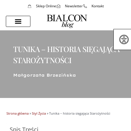
Sklep Online
Newsletter
Kontakt
Porady Stylistki
Styl Życia
TUNIKA – HISTORIA SIĘGAJĄCA
STAROŻYTNOŚCI
Małgorzata Brzezińska
Strona główna
»
Styl Życia
»
Tunika – historia sięgająca Starożytności
Spis Treści