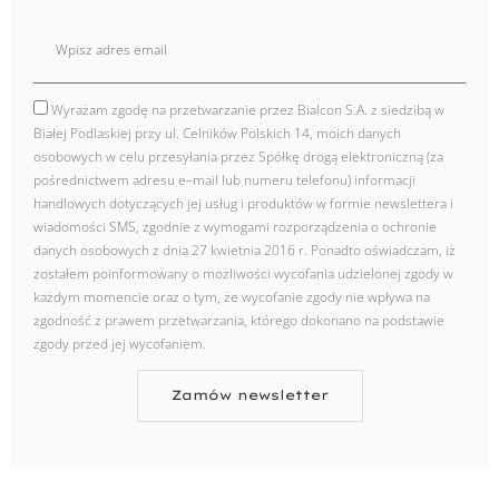
E
mail
Wyrażam zgodę na przetwarzanie przez Bialcon S.A. z siedzibą w
zgoda
Białej Podlaskiej przy ul. Celników Polskich 14, moich danych
osobowych w celu przesyłania przez Spółkę drogą elektroniczną (za
pośrednictwem adresu e–mail lub numeru telefonu) informacji
handlowych dotyczących jej usług i produktów w formie newslettera i
wiadomości SMS, zgodnie z wymogami rozporządzenia o ochronie
danych osobowych z dnia 27 kwietnia 2016 r. Ponadto oświadczam, iż
zostałem poinformowany o możliwości wycofania udzielonej zgody w
każdym momencie oraz o tym, że wycofanie zgody nie wpływa na
zgodność z prawem przetwarzania, którego dokonano na podstawie
zgody przed jej wycofaniem.
Zamów newsletter