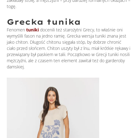
zakładały stolę, a mężczyźni – przy bardziej formalnych okazjach –
togę.
Grecka tunika
Fenomen
tuniki
docenili też starożytni Grecy, to właśnie oni
wymyślili fason na jedno ramię. Grecka wersja tuniki znana jest
jako chiton. Długość chitonu sięgała stóp, by dobrze chronić
ciało przed słońcem. Chiton uszyty był z lnu, miał krótkie rękawy i
przewiązany był paskiem w talii. Początkowo w Grecji tuniki nosili
mężczyźni, ale z czasem ten element zawitał też do garderoby
damskiej.