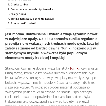
Grecka tunika
Come back w czasach hippisowskich
Zalety tuniki
Tunika zamiast sukienki lub koszuli
Z czym nosić tunikę?
Jest modna, uniwersalna i świetnie zdaje egzamin nawet
w największe upały. Od kilku sezonów tunika regularnie
przewija się w wakacyjnych trednach modowych. Lecz jej
zalety są znane od bardzo dawna. Tuniki noszono już w
starożytnym Rzymie, a wówczas była popularnym
elementem mody kobiecej i męskiej.
Starożytni Rzymianie docenili wszelkie atuty
tuniki
, czyli prostą,
luźną formę, która nie krępowała ruchów a jednocześnie była
lekka. Wówczas tunikę stanowiły dwa płaty materiały zszyte po
bokach. Mężczyźni nosili modele krótsze, a kobiety – dłuższe,
sięgające kostek. W okolicach bioder materiał podciągano i
związywano paskiem. W zależności od statusu społecznego
tuniki dekorowano odpowiednimi pasami lub haftem. Była
traktowana jako odzież spodnia, a więc kobiety na wierzch