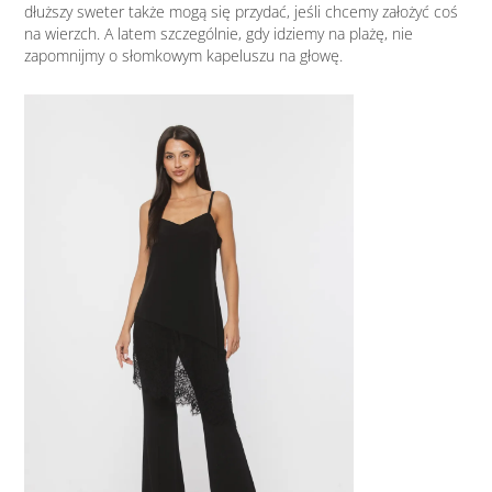
dłuższy sweter także mogą się przydać, jeśli chcemy założyć coś
na wierzch. A latem szczególnie, gdy idziemy na plażę, nie
zapomnijmy o słomkowym kapeluszu na głowę.