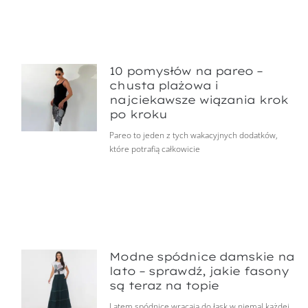
10 pomysłów na pareo –
chusta plażowa i
najciekawsze wiązania krok
po kroku
Pareo to jeden z tych wakacyjnych dodatków,
które potrafią całkowicie
Modne spódnice damskie na
lato – sprawdź, jakie fasony
są teraz na topie
Latem spódnice wracają do łask w niemal każdej