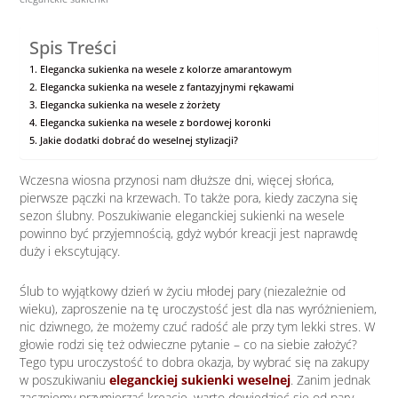
Spis Treści
Elegancka sukienka na wesele z kolorze amarantowym
Elegancka sukienka na wesele z fantazyjnymi rękawami
Elegancka sukienka na wesele z żorżety
Elegancka sukienka na wesele z bordowej koronki
Jakie dodatki dobrać do weselnej stylizacji?
Wczesna wiosna przynosi nam dłuższe dni, więcej słońca,
pierwsze pączki na krzewach. To także pora, kiedy zaczyna się
sezon ślubny. Poszukiwanie eleganckiej sukienki na wesele
powinno być przyjemnością, gdyż wybór kreacji jest naprawdę
duży i ekscytujący.
Ślub to wyjątkowy dzień w życiu młodej pary (niezależnie od
wieku), zaproszenie na tę uroczystość jest dla nas wyróżnieniem,
nic dziwnego, że możemy czuć radość ale przy tym lekki stres. W
głowie rodzi się też odwieczne pytanie – co na siebie założyć?
Tego typu uroczystość to dobra okazja, by wybrać się na zakupy
w poszukiwaniu
eleganckiej sukienki weselnej
. Zanim jednak
zaczniemy przymierzać kreacje, warto dowiedzieć się od pary