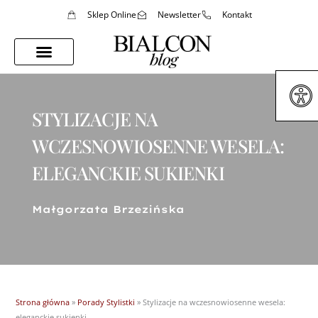
Sklep Online
Newsletter
Kontakt
Porady Stylistki
Styl Życia
STYLIZACJE NA
WCZESNOWIOSENNE WESELA:
ELEGANCKIE SUKIENKI
Małgorzata Brzezińska
Strona główna
»
Porady Stylistki
»
Stylizacje na wczesnowiosenne wesela:
eleganckie sukienki