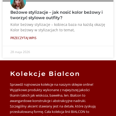
Beżowe stylizacje – jak nosić kolor beżowy i
tworzyć stylowe outfity?
Kolor beżowy stylizacje – kobieca baza na każdą okazję
Kolor beżowy w stylizacjach to temat,
PRZECZYTAJ WPIS
28 maja 2026
Kolekcje Bialcon
Sprawdź najnowsze kolekcje na naszym sklepie online!
Wyjątkowe produkty wykonane z najwyższej jakości
tkanin takich jak wiskoza, bawełna, len. Bialcon to
awangardowe konstrukcje i abstrakcyjne nadruki.
Szczególny akcent stawiany jest na detale, które zyskują
przeskalowaną formę. Cała kolekcja linii BIALCON to