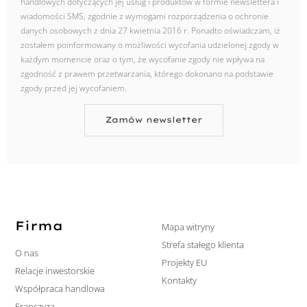
handlowych dotyczących jej usług i produktów w formie newslettera i
wiadomości SMS, zgodnie z wymogami rozporządzenia o ochronie
danych osobowych z dnia 27 kwietnia 2016 r. Ponadto oświadczam, iż
zostałem poinformowany o możliwości wycofania udzielonej zgody w
każdym momencie oraz o tym, że wycofanie zgody nie wpływa na
zgodność z prawem przetwarzania, którego dokonano na podstawie
zgody przed jej wycofaniem.
Zamów newsletter
Firma
Mapa witryny
Strefa stałego klienta
O nas
Projekty EU
Relacje inwestorskie
Kontakty
Współpraca handlowa
Franczyza