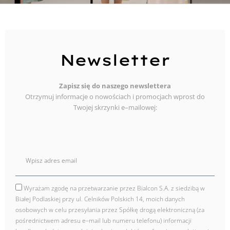
Newsletter
Zapisz się do naszego newslettera
Otrzymuj informacje o nowościach i promocjach wprost do
Twojej skrzynki e–mailowej:
E
mail
Wyrażam zgodę na przetwarzanie przez Bialcon S.A. z siedzibą w
zgoda
Białej Podlaskiej przy ul. Celników Polskich 14, moich danych
osobowych w celu przesyłania przez Spółkę drogą elektroniczną (za
pośrednictwem adresu e–mail lub numeru telefonu) informacji