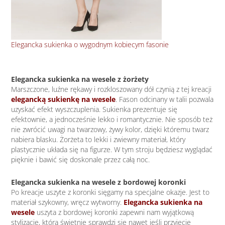
Elegancka sukienka o wygodnym kobiecym fasonie
Wis
Elegancka sukienka na wesele z żorżety
Marszczone, luźne rękawy i rozkloszowany dół czynią z tej kreacji
elegancką sukienkę na wesele
. Fason odcinany w talii pozwala
uzyskać efekt wyszczuplenia. Sukienka prezentuje się
efektownie, a jednocześnie lekko i romantycznie. Nie sposób też
nie zwrócić uwagi na twarzowy, żywy kolor, dzięki któremu twarz
nabiera blasku. Żorżeta to lekki i zwiewny materiał, który
plastycznie układa się na figurze. W tym stroju będziesz wyglądać
pięknie i bawić się doskonale przez całą noc.
Elegancka sukienka na wesele z bordowej koronki
Po kreacje uszyte z koronki sięgamy na specjalne okazje. Jest to
materiał szykowny, wręcz wytworny.
Elegancka sukienka na
wesele
uszyta z bordowej koronki zapewni nam wyjątkową
stylizację, która świetnie sprawdzi się nawet jeśli przyjęcie