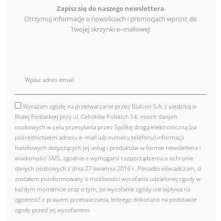
Zapisz się do naszego newslettera
Otrzymuj informacje o nowościach i promocjach wprost do
Twojej skrzynki e–mailowej:
E
mail
Wyrażam zgodę na przetwarzanie przez Bialcon S.A. z siedzibą w
zgoda
Białej Podlaskiej przy ul. Celników Polskich 14, moich danych
osobowych w celu przesyłania przez Spółkę drogą elektroniczną (za
pośrednictwem adresu e–mail lub numeru telefonu) informacji
handlowych dotyczących jej usług i produktów w formie newslettera i
wiadomości SMS, zgodnie z wymogami rozporządzenia o ochronie
danych osobowych z dnia 27 kwietnia 2016 r. Ponadto oświadczam, iż
zostałem poinformowany o możliwości wycofania udzielonej zgody w
każdym momencie oraz o tym, że wycofanie zgody nie wpływa na
zgodność z prawem przetwarzania, którego dokonano na podstawie
zgody przed jej wycofaniem.