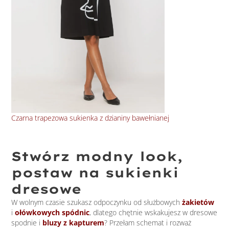
Czarna trapezowa sukienka z dzianiny bawełnianej
Suk
Stwórz modny look,
postaw na sukienki
dresowe
W wolnym czasie szukasz odpoczynku od służbowych
żakietów
i
ołówkowych spódnic
, dlatego chętnie wskakujesz w dresowe
spodnie i
bluzy z kapturem
? Przełam schemat i rozważ