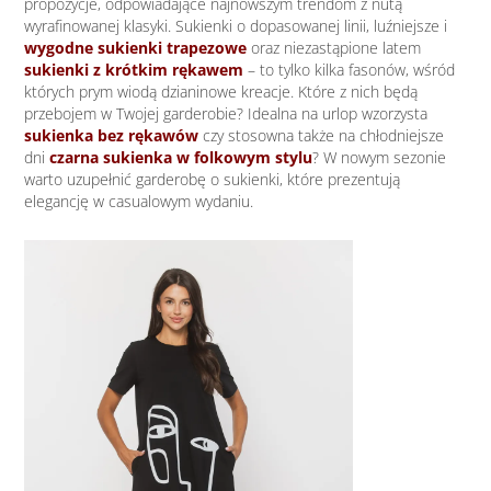
propozycje, odpowiadające najnowszym trendom z nutą
wyrafinowanej klasyki. Sukienki o dopasowanej linii, luźniejsze i
wygodne sukienki trapezowe
oraz niezastąpione latem
sukienki z krótkim rękawem
– to tylko kilka fasonów, wśród
których prym wiodą dzianinowe kreacje. Które z nich będą
przebojem w Twojej garderobie? Idealna na urlop wzorzysta
sukienka bez rękawów
czy stosowna także na chłodniejsze
dni
czarna sukienka w folkowym stylu
? W nowym sezonie
warto uzupełnić garderobę o sukienki, które prezentują
elegancję w casualowym wydaniu.