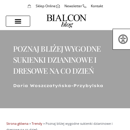
Sklep Online
Newsletter
Kontakt
Porady Stylistki
Styl Życia
POZNAJ BLIŻEJ WYGODNE
SUKIENKI DZIANINOWE I
DRESOWE NA CO DZIEŃ
Daria Woszczatyńska-Przybylska
Strona główna
»
Trendy
»
Poznaj bliżej wygodne sukienki dzianinowe i
dresowe na co dzień