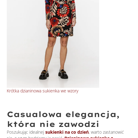
Krótka dzianinowa sukienka we wzory
Dre
Casualowa elegancja,
która nie zawodzi
Poszukując idealnej
sukienki na co dzień
, warto zastanowić