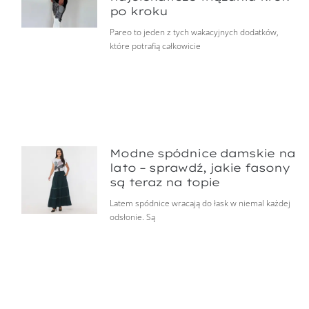
po kroku
Pareo to jeden z tych wakacyjnych dodatków,
które potrafią całkowicie
Modne spódnice damskie na
lato – sprawdź, jakie fasony
są teraz na topie
Latem spódnice wracają do łask w niemal każdej
odsłonie. Są