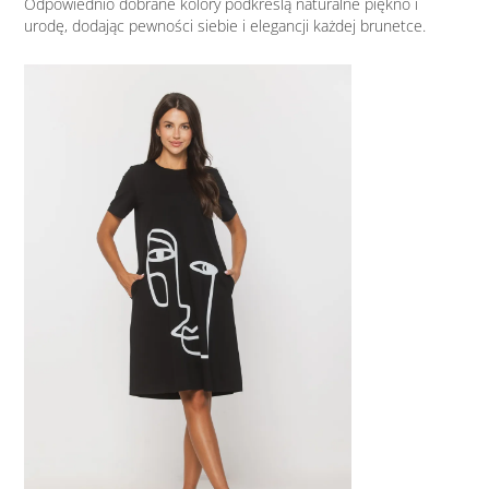
Odpowiednio dobrane kolory podkreślą naturalne piękno i
urodę, dodając pewności siebie i elegancji każdej brunetce.