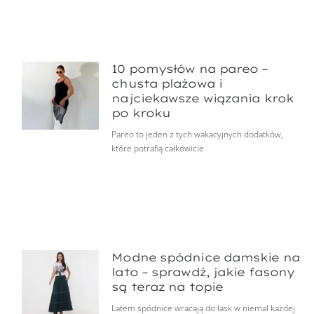
10 pomysłów na pareo –
chusta plażowa i
najciekawsze wiązania krok
po kroku
Pareo to jeden z tych wakacyjnych dodatków,
które potrafią całkowicie
Modne spódnice damskie na
lato – sprawdź, jakie fasony
są teraz na topie
Latem spódnice wracają do łask w niemal każdej