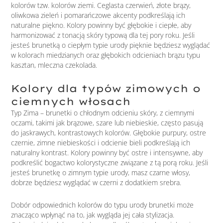
kolorów tzw. kolorów ziemi. Ceglasta czerwień, złote brązy,
oliwkowa zieleń i pomarańczowe akcenty podkreślają ich
naturalne piękno. Kolory powinny być głębokie i ciepłe, aby
harmonizować z tonacją skóry typową dla tej pory roku. Jeśli
jesteś brunetką o ciepłym typie urody pięknie będziesz wyglądać
w kolorach miedzianych oraz głębokich odcieniach brązu typu
kasztan, mleczna czekolada.
Kolory dla typów zimowych o
ciemnych włosach
Typ Zima – brunetki o chłodnym odcieniu skóry, z ciemnymi
oczami, takimi jak brązowe, szare lub niebieskie, często pasują
do jaskrawych, kontrastowych kolorów. Głębokie purpury, ostre
czernie, zimne niebieskości i odcienie bieli podkreślają ich
naturalny kontrast. Kolory powinny być ostre i intensywne, aby
podkreślić bogactwo kolorystyczne związane z tą porą roku. Jeśli
jesteś brunetkę o zimnym typie urody, masz czarne włosy,
dobrze będziesz wyglądać w czerni z dodatkiem srebra.
Dobór odpowiednich kolorów do typu urody brunetki może
znacząco wpłynąć na to, jak wygląda jej cała stylizacja.