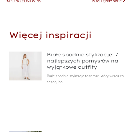
Prev
Next
POPRZEDNI WPIS
NASTĘPNY WPIS
Więcej inspiracji
Białe spodnie stylizacje: 7
najlepszych pomysłów na
wyjątkowe outfity
Białe spodnie stylizacje to temat, który wraca co
sezon, bo