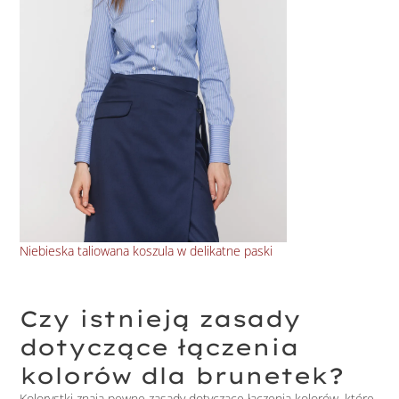
Niebieska taliowana koszula w delikatne paski
Pro
Czy istnieją zasady
dotyczące łączenia
kolorów dla brunetek?
Kolorystki znają pewne zasady dotyczące łączenia kolorów, które