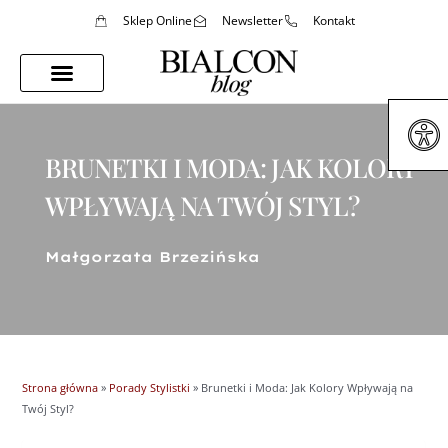
Sklep Online
Newsletter
Kontakt
Porady Stylistki
Styl Życia
BRUNETKI I MODA: JAK KOLORY
WPŁYWAJĄ NA TWÓJ STYL?
Małgorzata Brzezińska
Strona główna
»
Porady Stylistki
»
Brunetki i Moda: Jak Kolory Wpływają na
Twój Styl?