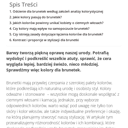
Spis Treści
Odcienie dla brunetek według założeń analizy kolorystycznej
Jakie kolory pasują do brunetek?
Jakich kolorów powinny unikać kobiety o ciemnych włosach?
Czy kolory mają wpływ na samopoczucie brunetek?
Czy istnieją zasady dotyczące łączenia kolorów dla brunetek?
Kontrast i proporcje w stylizacji dla brunetki
Barwy tworzą piękną oprawę naszej urody. Potrafią
wydobyć i podkreślić wszelkie atuty, sprawić, że cera
wygląda lepiej, bardziej świeżo, nieco młodziej.
Sprawdźmy więc kolory dla brunetek.
Brunetki mają przywilej czerpania z szerokiej palety kolorów,
które podkreślają ich naturalną urodę i osobisty styl. Kolory
odważne i stonowane – wszystkie mogą doskonale współgrać z
ciemnymi włosami i karnacją. Jednakże, przy wyborze
odpowiednich kolorów, warto wziąć pod uwagę nie tylko ton
skóry i kolor włosów, ale także indywidualne preferencje i okazję,
na którą planujemy stworzyć naszą stylizację. W artykule tym
przeanalizujemy różnorodność kolorów i ich kombinacji, które