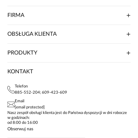
FIRMA
O NAS
OBSŁUGA KLIENTA
RELACJE INWESTORSKIE
WSPÓŁPRACA HANDLOWA
SKŁADANIE ZAMÓWIENIA
PRODUKTY
FRANCZYZA
DOSTAWA I PŁATNOŚCI
KARIERA
ZWROTY I REKLAMACJE
BLOG
SUKIENKI
KONTAKT
FAQ
MAPA WITRYNY
BLUZKI DAMSKIE
REGULAMIN
PROJEKTY UE
TUNIKI
POLITYKA PRYWATNOŚCI
Telefon
KONTAKTY
KOSZULE DAMSKIE
885-552-204; 609-423-609
STREFA STAŁEGO KLIENTA
PAY PO - ZAPŁAĆ ZA 30 DNI
SPÓDNICE
Email
SPODNIE DAMSKIE
[email protected]
ŻAKIETY I MARYNARKI
Nasz zespół obsługi klienta jest do Państwa dyspozycji w dni robocze
w godzinach:
SWETRY
od 8:00 do 16:00
BLUZY
Obserwuj nas
KURTKI I PŁASZCZE