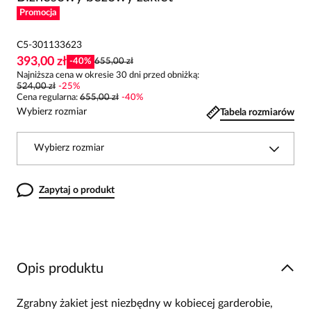
Promocja
C5-301133623
393,00 zł
-
40
%
655,00 zł
Najniższa cena w okresie 30 dni przed obniżką:
524,00 zł
-
25
%
Cena regularna
:
655,00 zł
-
40
%
Wybierz rozmiar
Tabela rozmiarów
Wybierz rozmiar
Zapytaj o produkt
Opis produktu
Zgrabny żakiet jest niezbędny w kobiecej garderobie,