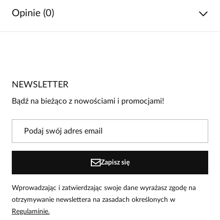
Opinie (0)
Brak opinii
Jeszcze nikt nie ocenił tego produktu.
NEWSLETTER
Bądź pierwszą osobą, która podzieli się opinią o tym
produkcie!
Bądź na bieżąco z nowościami i promocjami!
Powiadomienie
W naszej witrynie opinie mogą dodawać tylko
osoby, które zakupiły produkt.
Dodaj opinię
Zapisz się
Wprowadzając i zatwierdzając swoje dane wyrażasz zgodę na
otrzymywanie newslettera na zasadach określonych w
Regulaminie.