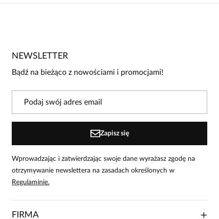
Brak opinii
Jeszcze nikt nie ocenił tego produktu.
NEWSLETTER
Bądź pierwszą osobą, która podzieli się opinią o tym
produkcie!
Bądź na bieżąco z nowościami i promocjami!
Powiadomienie
W naszej witrynie opinie mogą dodawać tylko
osoby, które zakupiły produkt.
Dodaj opinię
Zapisz się
Wprowadzając i zatwierdzając swoje dane wyrażasz zgodę na
otrzymywanie newslettera na zasadach określonych w
Regulaminie.
FIRMA