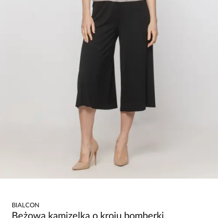
BIALCON
Beżowa kamizelka o kroju bomberki