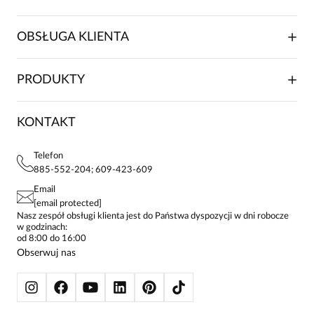
O NAS
OBSŁUGA KLIENTA
RELACJE INWESTORSKIE
WSPÓŁPRACA HANDLOWA
SKŁADANIE ZAMÓWIENIA
PRODUKTY
FRANCZYZA
DOSTAWA I PŁATNOŚCI
KARIERA
ZWROTY I REKLAMACJE
BLOG
SUKIENKI
KONTAKT
FAQ
MAPA WITRYNY
BLUZKI DAMSKIE
REGULAMIN
PROJEKTY UE
TUNIKI
POLITYKA PRYWATNOŚCI
Telefon
KONTAKTY
KOSZULE DAMSKIE
885-552-204; 609-423-609
STREFA STAŁEGO KLIENTA
PAY PO - ZAPŁAĆ ZA 30 DNI
SPÓDNICE
Email
SPODNIE DAMSKIE
[email protected]
ŻAKIETY I MARYNARKI
Nasz zespół obsługi klienta jest do Państwa dyspozycji w dni robocze
w godzinach:
SWETRY
od 8:00 do 16:00
BLUZY
Obserwuj nas
KURTKI I PŁASZCZE