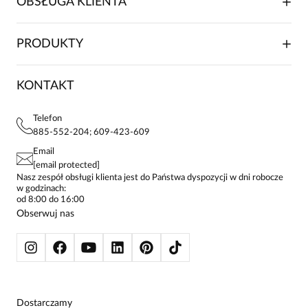
OBSŁUGA KLIENTA
RELACJE INWESTORSKIE
WSPÓŁPRACA HANDLOWA
SKŁADANIE ZAMÓWIENIA
PRODUKTY
FRANCZYZA
DOSTAWA I PŁATNOŚCI
KARIERA
ZWROTY I REKLAMACJE
BLOG
SUKIENKI
KONTAKT
FAQ
MAPA WITRYNY
BLUZKI DAMSKIE
REGULAMIN
PROJEKTY UE
TUNIKI
POLITYKA PRYWATNOŚCI
Telefon
KONTAKTY
KOSZULE DAMSKIE
885-552-204; 609-423-609
STREFA STAŁEGO KLIENTA
PAY PO - ZAPŁAĆ ZA 30 DNI
SPÓDNICE
Email
SPODNIE DAMSKIE
[email protected]
ŻAKIETY I MARYNARKI
Nasz zespół obsługi klienta jest do Państwa dyspozycji w dni robocze
w godzinach:
SWETRY
od 8:00 do 16:00
BLUZY
Obserwuj nas
KURTKI I PŁASZCZE
Dostarczamy