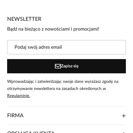
Brak opinii
Jeszcze nikt nie ocenił tego produktu.
NEWSLETTER
Bądź pierwszą osobą, która podzieli się opinią o tym
produkcie!
Bądź na bieżąco z nowościami i promocjami!
Powiadomienie
W naszej witrynie opinie mogą dodawać tylko
osoby, które zakupiły produkt.
Dodaj opinię
Zapisz się
Wprowadzając i zatwierdzając swoje dane wyrażasz zgodę na
otrzymywanie newslettera na zasadach określonych w
Regulaminie.
FIRMA
O NAS