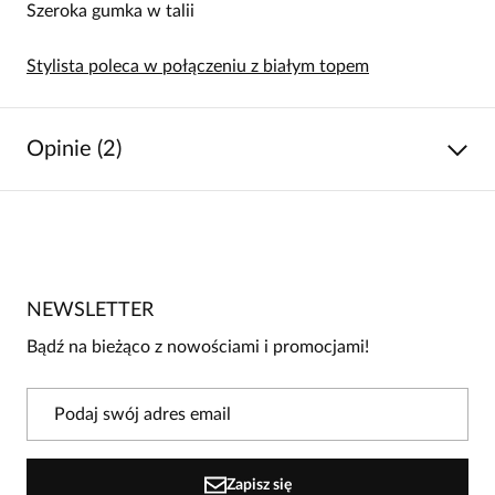
Szeroka gumka w talii
Stylista poleca w połączeniu z białym topem
Opinie (2)
5
/
5
5
2
4
0
NEWSLETTER
3
0
Bądź na bieżąco z nowościami i promocjami!
2
0
1
0
Powiadomienie
Zapisz się
W naszej witrynie opinie mogą dodawać tylko osoby, które