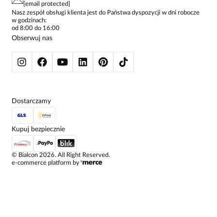
SPODNIE DAMSKIE
[email protected]
szycie - jak zawsze - na najwyższym poziomie.
ŻAKIETY I MARYNARKI
Nasz zespół obsługi klienta jest do Państwa dyspozycji w dni robocze
w godzinach:
SWETRY
od 8:00 do 16:00
BLUZY
Obserwuj nas
KURTKI I PŁASZCZE
Dostarczamy
Kupuj bezpiecznie
©
Bialcon
2026
. All Right Reserved.
e-commerce platform by