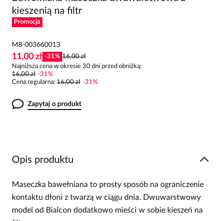
kieszenią na filtr
Promocja
M8-003660013
11,00 zł
-
31
%
16,00 zł
Najniższa cena w okresie 30 dni przed obniżką:
16,00 zł
-
31
%
Cena regularna
:
16,00 zł
-
31
%
Zapytaj o produkt
Opis produktu
Maseczka bawełniana to prosty sposób na ograniczenie
kontaktu dłoni z twarzą w ciągu dnia. Dwuwarstwowy
model od Bialcon dodatkowo mieści w sobie kieszeń na