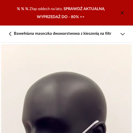
% % %
Złap oddech na lato.
SPRAWDŹ AKTUALNĄ
WYPRZEDAŻ DO - 80% >>
Bawełniana maseczka dwuwarstwowa z kieszenią na filtr