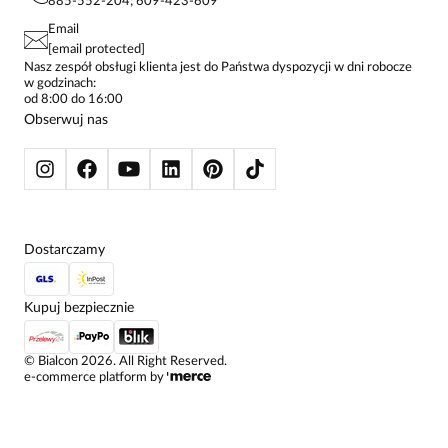
885-552-204; 609-423-609
STREFA STAŁEGO KLIENTA
PAY PO - ZAPŁAĆ ZA 30 DNI
SPÓDNICE
Email
SPODNIE DAMSKIE
[email protected]
Agazz.
ŻAKIETY I MARYNARKI
Nasz zespół obsługi klienta jest do Państwa dyspozycji w dni robocze
Data dodania:
23.04.2020
5
w godzinach:
SWETRY
od 8:00 do 16:00
BLUZY
Obserwuj nas
KURTKI I PŁASZCZE
Maseczka rewelacyjna, łatwo w niej oddychać, pięknie
odszyta. Polecam.
Krzysztof
Dostarczamy
Data dodania:
23.04.2020
5
Kupuj bezpiecznie
O.k.
©
Bialcon
2026
. All Right Reserved.
e-commerce platform by