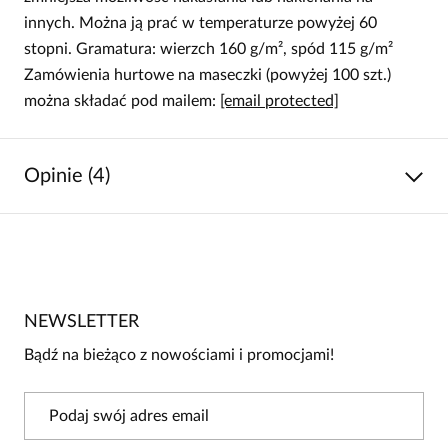
innych. Można ją prać w temperaturze powyżej 60
stopni. Gramatura: wierzch 160 g/m², spód 115 g/m²
Zamówienia hurtowe na maseczki (powyżej 100 szt.)
można składać pod mailem:
[email protected]
Opinie (4)
5
/
5
5
4
4
0
NEWSLETTER
3
0
Bądź na bieżąco z nowościami i promocjami!
2
0
1
0