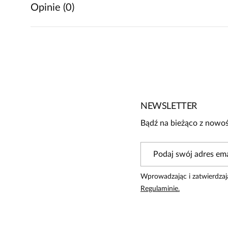
Opinie (0)
Brak opinii
Jeszcze nikt nie ocenił tego produktu.
Bądź pierwszą osobą, która podzieli się opinią o tym produk
Powiadomienie
NEWSLETTER
W naszej witrynie opinie mogą dodawać tylko osoby, któ
Bądź na bieżąco z nowoś
Wprowadzając i zatwierdzaj
Regulaminie.