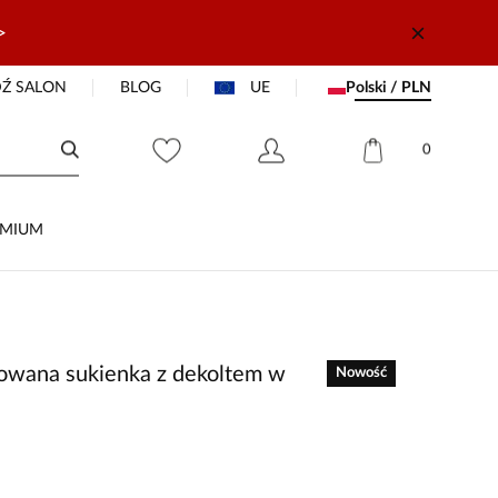
>
Ź SALON
BLOG
UE
Polski / PLN
0
EMIUM
owana sukienka z dekoltem w
Nowość