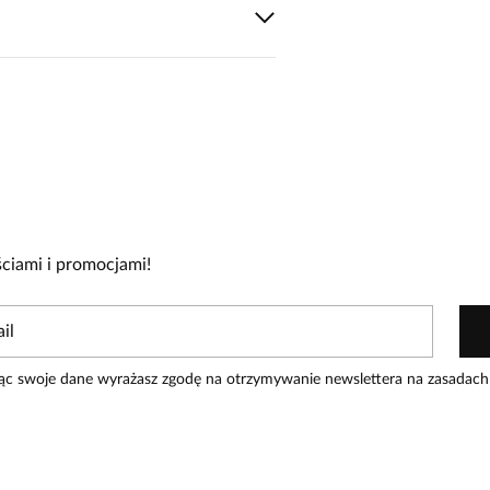
cie!
re zakupiły produkt.
Dodaj opinię
ciami i promocjami!
ąc swoje dane wyrażasz zgodę na otrzymywanie newslettera na zasadach