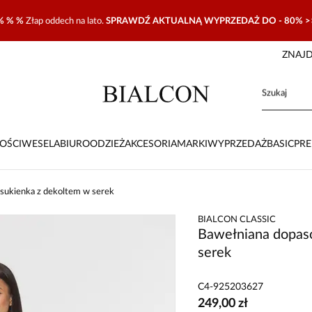
% % %
Złap oddech na lato.
SPRAWDŹ AKTUALNĄ WYPRZEDAŻ DO - 80% >
ZNAJD
OŚCI
WESELA
BIURO
ODZIEŻ
AKCESORIA
MARKI
WYPRZEDAŻ
BASIC
PR
sukienka z dekoltem w serek
BIALCON CLASSIC
Bawełniana dopas
serek
C4-925203627
249,00 zł