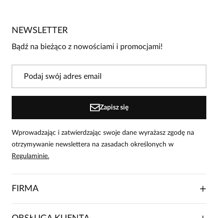
5
/
5
5
2
4
0
NEWSLETTER
3
0
Bądź na bieżąco z nowościami i promocjami!
2
0
1
0
Powiadomienie
Zapisz się
W naszej witrynie opinie mogą dodawać tylko osoby, które
zakupiły produkt.
Dodaj opinię
Wprowadzając i zatwierdzając swoje dane wyrażasz zgodę na
otrzymywanie newslettera na zasadach określonych w
Anna
Regulaminie.
Data dodania:
07.06.2026
5
FIRMA
Bardzo ciekawa bluzka, złoty suwak z boku nadaje sporo
uroku. Materiał raczej grubszy, wygląda elegancko.
O NAS