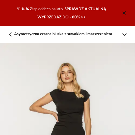
% % %
Złap oddech na lato.
SPRAWDŹ AKTUALNĄ
WYPRZEDAŻ DO - 80% >>
Asymetryczna czarna bluzka z suwakiem i marszczeniem