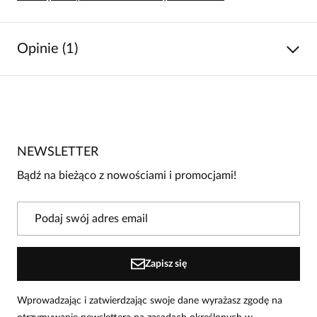
Opinie (1)
5
/
5
5
1
4
0
NEWSLETTER
3
0
Bądź na bieżąco z nowościami i promocjami!
2
0
1
0
Powiadomienie
Zapisz się
W naszej witrynie opinie mogą dodawać tylko osoby, które
zakupiły produkt.
Dodaj opinię
Wprowadzając i zatwierdzając swoje dane wyrażasz zgodę na