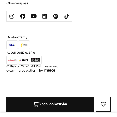
BLUZY
Obserwuj nas
KURTKI I PŁASZCZE
Dostarczamy
Kupuj bezpiecznie
©
Bialcon
2026
. All Right Reserved.
e-commerce platform by
Dodaj do koszyka