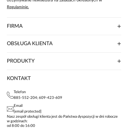
otrzymywanie newslettera na zasadach określonych w
Marta
Regulaminie.
Data dodania:
01.07.2024
5
FIRMA
wszystko ok
O NAS
OBSŁUGA KLIENTA
RELACJE INWESTORSKIE
WSPÓŁPRACA HANDLOWA
SKŁADANIE ZAMÓWIENIA
PRODUKTY
FRANCZYZA
DOSTAWA I PŁATNOŚCI
KARIERA
ZWROTY I REKLAMACJE
BLOG
SUKIENKI
KONTAKT
FAQ
MAPA WITRYNY
BLUZKI DAMSKIE
REGULAMIN
PROJEKTY UE
TUNIKI
POLITYKA PRYWATNOŚCI
Telefon
KONTAKTY
KOSZULE DAMSKIE
885-552-204; 609-423-609
STREFA STAŁEGO KLIENTA
PAY PO - ZAPŁAĆ ZA 30 DNI
SPÓDNICE
Email
SPODNIE DAMSKIE
[email protected]
ŻAKIETY I MARYNARKI
Nasz zespół obsługi klienta jest do Państwa dyspozycji w dni robocze
w godzinach:
SWETRY
od 8:00 do 16:00