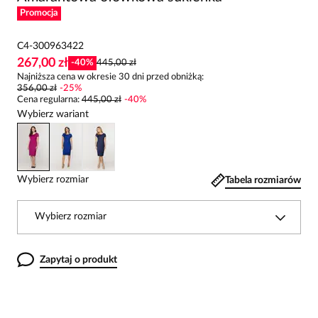
Promocja
C4-300963422
267,00 zł
-
40
%
445,00 zł
Najniższa cena w okresie 30 dni przed obniżką:
356,00 zł
-
25
%
Cena regularna
:
445,00 zł
-
40
%
Wybierz wariant
Wybierz rozmiar
Tabela rozmiarów
Wybierz rozmiar
Zapytaj o produkt