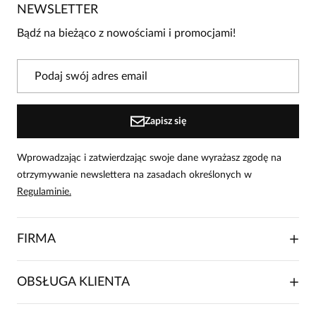
4
1
NEWSLETTER
3
0
Bądź na bieżąco z nowościami i promocjami!
2
0
1
0
Powiadomienie
Zapisz się
W naszej witrynie opinie mogą dodawać tylko osoby, które
zakupiły produkt.
Dodaj opinię
Wprowadzając i zatwierdzając swoje dane wyrażasz zgodę na
otrzymywanie newslettera na zasadach określonych w
Magda
Regulaminie.
Data dodania:
23.06.2023
5
FIRMA
Zgadzam się z opinią powyżej. Spódniczka bardzo ładna,
rozmiarówka duża.
O NAS
OBSŁUGA KLIENTA
RELACJE INWESTORSKIE
WSPÓŁPRACA HANDLOWA