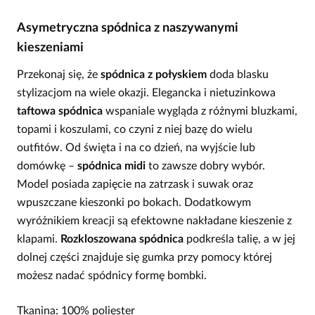
Asymetryczna spódnica z naszywanymi
kieszeniami
Przekonaj się, że
spódnica z połyskiem
doda blasku
stylizacjom na wiele okazji. Elegancka i nietuzinkowa
taftowa spódnica
wspaniale wygląda z różnymi bluzkami,
topami i koszulami, co czyni z niej bazę do wielu
outfitów. Od święta i na co dzień, na wyjście lub
domówkę –
spódnica midi
to zawsze dobry wybór.
Model posiada zapięcie na zatrzask i suwak oraz
wpuszczane kieszonki po bokach. Dodatkowym
wyróżnikiem kreacji są efektowne nakładane kieszenie z
klapami.
Rozkloszowana spódnica
podkreśla talię, a w jej
dolnej części znajduje się gumka przy pomocy której
możesz nadać spódnicy formę bombki.
Tkanina: 100% poliester