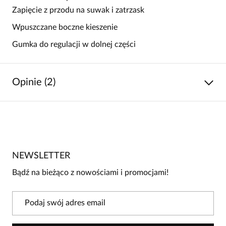
Zapięcie z przodu na suwak i zatrzask
Wpuszczane boczne kieszenie
Gumka do regulacji w dolnej części
Opinie (2)
5
/
5
5
2
4
0
NEWSLETTER
3
0
Bądź na bieżąco z nowościami i promocjami!
2
0
1
0