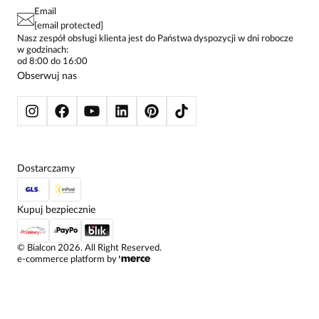
PAY PO - ZAPŁAĆ ZA 30 DNI
SPÓDNICE
Email
SPODNIE DAMSKIE
[email protected]
ŻAKIETY I MARYNARKI
Nasz zespół obsługi klienta jest do Państwa dyspozycji w dni robocze
w godzinach:
SWETRY
od 8:00 do 16:00
BLUZY
Obserwuj nas
KURTKI I PŁASZCZE
Dostarczamy
Kupuj bezpiecznie
©
Bialcon
2026
. All Right Reserved.
e-commerce platform by