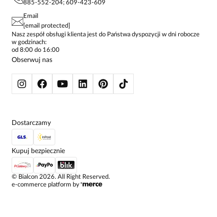
885-552-204; 609-423-609
STREFA STAŁEGO KLIENTA
PAY PO - ZAPŁAĆ ZA 30 DNI
SPÓDNICE
Email
SPODNIE DAMSKIE
[email protected]
ŻAKIETY I MARYNARKI
Nasz zespół obsługi klienta jest do Państwa dyspozycji w dni robocze
w godzinach:
SWETRY
od 8:00 do 16:00
BLUZY
Obserwuj nas
KURTKI I PŁASZCZE
Dostarczamy
Kupuj bezpiecznie
©
Bialcon
2026
. All Right Reserved.
e-commerce platform by