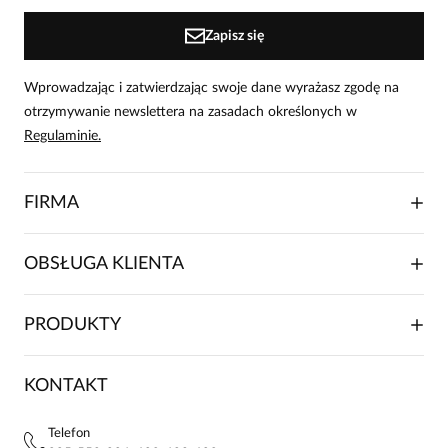
Zapisz się
Wprowadzając i zatwierdzając swoje dane wyrażasz zgodę na
otrzymywanie newslettera na zasadach określonych w
Regulaminie.
FIRMA
O NAS
OBSŁUGA KLIENTA
RELACJE INWESTORSKIE
WSPÓŁPRACA HANDLOWA
SKŁADANIE ZAMÓWIENIA
PRODUKTY
FRANCZYZA
DOSTAWA I PŁATNOŚCI
KARIERA
ZWROTY I REKLAMACJE
BLOG
SUKIENKI
KONTAKT
FAQ
MAPA WITRYNY
BLUZKI DAMSKIE
REGULAMIN
PROJEKTY UE
TUNIKI
POLITYKA PRYWATNOŚCI
Telefon
KONTAKTY
KOSZULE DAMSKIE