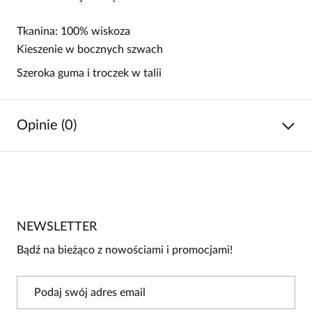
Tkanina: 100% wiskoza
Kieszenie w bocznych szwach
Szeroka guma i troczek w talii
Opinie (0)
Brak opinii
Jeszcze nikt nie ocenił tego produktu.
NEWSLETTER
Bądź pierwszą osobą, która podzieli się opinią o tym
produkcie!
Bądź na bieżąco z nowościami i promocjami!
Powiadomienie
W naszej witrynie opinie mogą dodawać tylko
osoby, które zakupiły produkt.
Dodaj opinię