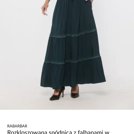
RABARBAR
Rozkloszowana spódnica z falbanami w