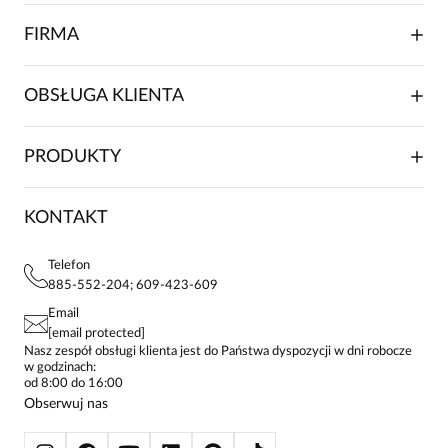
FIRMA
Bardzo fajna bluzka. Polecam!
O NAS
OBSŁUGA KLIENTA
RELACJE INWESTORSKIE
WSPÓŁPRACA HANDLOWA
SKŁADANIE ZAMÓWIENIA
PRODUKTY
FRANCZYZA
DOSTAWA I PŁATNOŚCI
KARIERA
ZWROTY I REKLAMACJE
BLOG
SUKIENKI
KONTAKT
FAQ
MAPA WITRYNY
BLUZKI DAMSKIE
REGULAMIN
PROJEKTY UE
TUNIKI
POLITYKA PRYWATNOŚCI
Telefon
KONTAKTY
KOSZULE DAMSKIE
885-552-204; 609-423-609
STREFA STAŁEGO KLIENTA
PAY PO - ZAPŁAĆ ZA 30 DNI
SPÓDNICE
Email
SPODNIE DAMSKIE
[email protected]
ŻAKIETY I MARYNARKI
Nasz zespół obsługi klienta jest do Państwa dyspozycji w dni robocze
w godzinach:
SWETRY
od 8:00 do 16:00
BLUZY
Obserwuj nas
KURTKI I PŁASZCZE