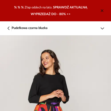
% % %
Złap oddech na lato.
SPRAWDŹ AKTUALNĄ
WYPRZEDAŻ DO - 80% >>
Pudełkowa czarna bluzka