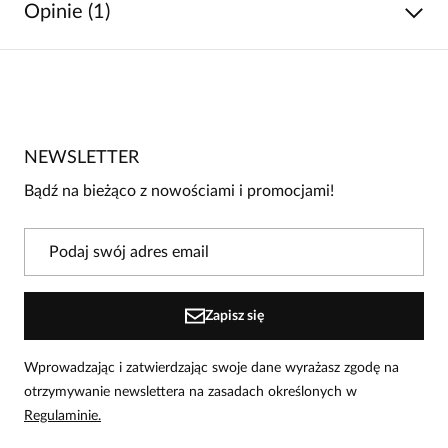
Opinie (1)
5
/
5
5
1
4
0
NEWSLETTER
3
0
Bądź na bieżąco z nowościami i promocjami!
2
0
1
0
Powiadomienie
Zapisz się
W naszej witrynie opinie mogą dodawać tylko osoby, które
zakupiły produkt.
Dodaj opinię
Wprowadzając i zatwierdzając swoje dane wyrażasz zgodę na
otrzymywanie newslettera na zasadach określonych w
Joanna
M.
Regulaminie.
Data dodania:
29.08.2021
5