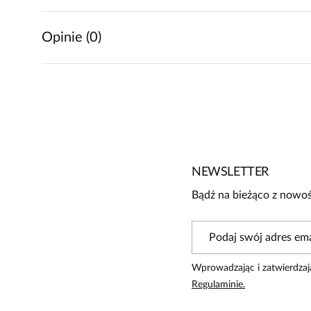
Opinie (0)
Brak opinii
Jeszcze nikt nie ocenił tego produktu.
Bądź pierwszą osobą, która podzieli się opinią o tym produk
Powiadomienie
NEWSLETTER
W naszej witrynie opinie mogą dodawać tylko osoby, któ
Bądź na bieżąco z nowoś
Wprowadzając i zatwierdzaj
Regulaminie.