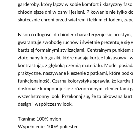
garderoby, który łączy w sobie komfort i klasyczny faso
chłodniejsze dni wiosny i jesieni. Pikowanie nie tylko d
skutecznie chroni przed wiatrem i lekkim chłodem, za
Fason o długości do bioder charakteryzuje się prosty
gwarantuje swobodę ruchów i świetnie prezentuje się w 
bardziej formalnymi stylizacjami. Centralnym punktem d
złote napy lub guziki, które nadają kurtce luksusowy i 
kontrastując z głęboką czernią materiału. Model posiad
praktyczne, naszywane kieszenie z patkami, które podkr
funkcjonalność. Czarna kolorystyka sprawia, że kurtka j
doskonale komponuje się z różnorodnymi elementami ga
wszechstronny look. Przekonaj się, że ta pikowana kur
design i współczesny look.
Tkanina: 100% nylon
Wypełnienie: 100% poliester