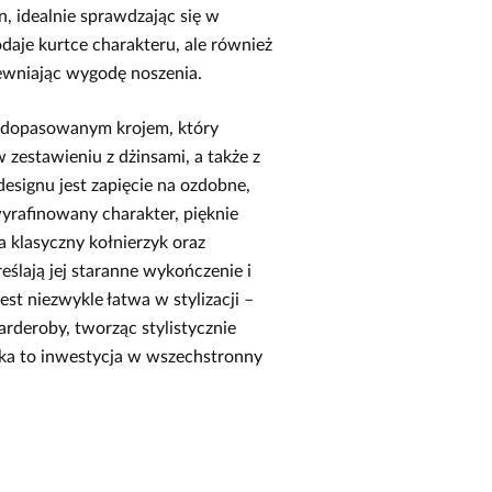
n, idealnie sprawdzając się w
odaje kurtce charakteru, ale również
pewniając wygodę noszenia.
m, dopasowanym krojem, który
zestawieniu z dżinsami, a także z
esignu jest zapięcie na ozdobne,
wyrafinowany charakter, pięknie
a klasyczny kołnierzyk oraz
eślają jej staranne wykończenie i
est niezwykle łatwa w stylizacji –
rderoby, tworząc stylistycznie
tka to inwestycja w wszechstronny