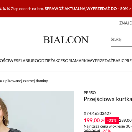
% % %
Złap oddech na lato.
SPRAWDŹ AKTUALNĄ WYPRZEDAŻ DO - 80% >
ZNAJD
OŚCI
WESELA
BIURO
ODZIEŻ
AKCESORIA
MARKI
WYPRZEDAŻ
BASIC
PR
a z pikowanej czarnej tkaniny
PERSO
Przejściowa kurtka
X7-016203627
199,00 zł
-
31
%
289,00 
Najniższa cena w okresie 30 
259,00 zł
-
23
%