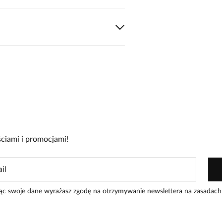
cie!
re zakupiły produkt.
Dodaj opinię
ciami i promocjami!
ąc swoje dane wyrażasz zgodę na otrzymywanie newslettera na zasadach