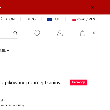
>
Ź SALON
BLOG
UE
Polski / PLN
0
EMIUM
 z pikowanej czarnej tkaniny
Promocja
zł
dni przed obniżką: