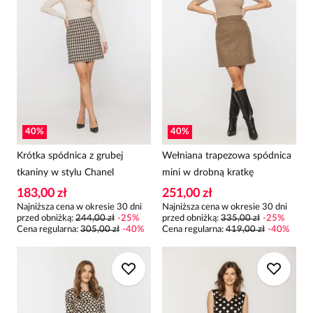
40
%
40
%
Krótka spódnica z grubej
Wełniana trapezowa spódnica
tkaniny w stylu Chanel
mini w drobną kratkę
183,00 zł
251,00 zł
Najniższa cena w okresie 30 dni
Najniższa cena w okresie 30 dni
przed obniżką:
244,00 zł
-
25
%
przed obniżką:
335,00 zł
-
25
%
Cena regularna
:
305,00 zł
-
40
%
Cena regularna
:
419,00 zł
-
40
%