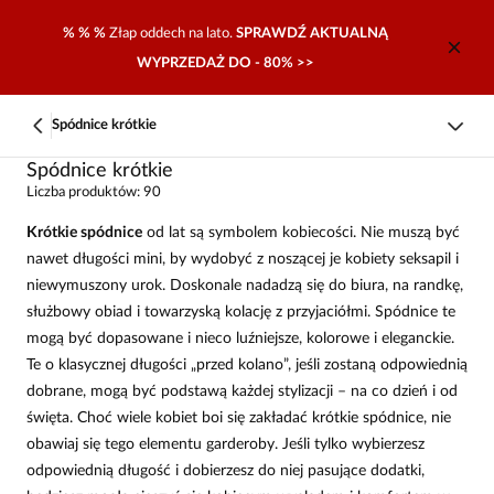
% % %
Złap oddech na lato.
SPRAWDŹ AKTUALNĄ
WYPRZEDAŻ DO - 80% >>
Spódnice krótkie
Spódnice krótkie
Liczba produktów: 90
Krótkie spódnice
od lat są symbolem kobiecości. Nie muszą być
nawet długości mini, by wydobyć z noszącej je kobiety seksapil i
niewymuszony urok. Doskonale nadadzą się do biura, na randkę,
służbowy obiad i towarzyską kolację z przyjaciółmi. Spódnice te
mogą być dopasowane i nieco luźniejsze, kolorowe i eleganckie.
Te o klasycznej długości „przed kolano”, jeśli zostaną odpowiednią
dobrane, mogą być podstawą każdej stylizacji – na co dzień i od
święta. Choć wiele kobiet boi się zakładać krótkie spódnice, nie
obawiaj się tego elementu garderoby. Jeśli tylko wybierzesz
odpowiednią długość i dobierzesz do niej pasujące dodatki,