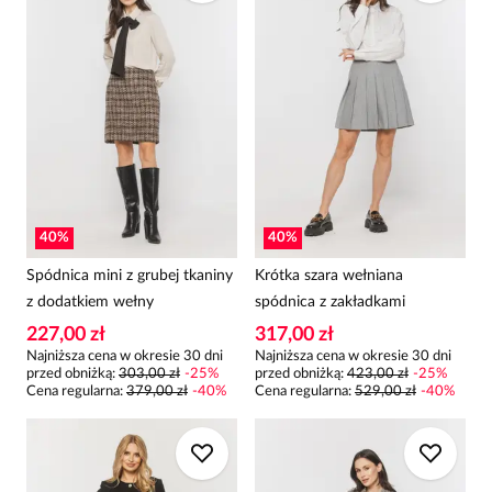
40
%
40
%
Spódnica mini z grubej tkaniny
Krótka szara wełniana
z dodatkiem wełny
spódnica z zakładkami
227,00 zł
317,00 zł
Najniższa cena w okresie 30 dni
Najniższa cena w okresie 30 dni
przed obniżką:
303,00 zł
-
25
%
przed obniżką:
423,00 zł
-
25
%
Cena regularna
:
379,00 zł
-
40
%
Cena regularna
:
529,00 zł
-
40
%