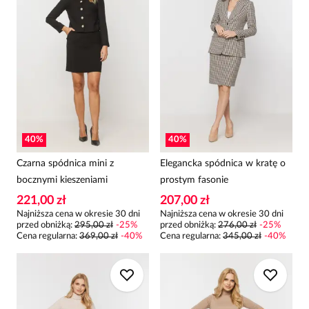
40
%
40
%
Czarna spódnica mini z
Elegancka spódnica w kratę o
bocznymi kieszeniami
prostym fasonie
221,00 zł
207,00 zł
Najniższa cena w okresie 30 dni
Najniższa cena w okresie 30 dni
przed obniżką:
295,00 zł
-
25
%
przed obniżką:
276,00 zł
-
25
%
Cena regularna
:
369,00 zł
-
40
%
Cena regularna
:
345,00 zł
-
40
%