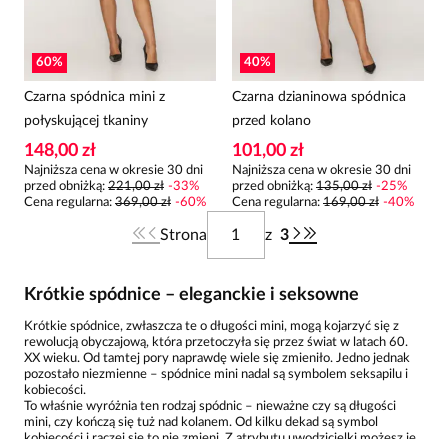
60
%
40
%
Czarna spódnica mini z
Czarna dzianinowa spódnica
połyskującej tkaniny
przed kolano
148,00 zł
101,00 zł
Najniższa cena w okresie 30 dni
Najniższa cena w okresie 30 dni
przed obniżką:
221,00 zł
-
33
%
przed obniżką:
135,00 zł
-
25
%
Cena regularna
:
369,00 zł
-
60
%
Cena regularna
:
169,00 zł
-
40
%
Strona
z
3
Krótkie spódnice – eleganckie i seksowne
Krótkie spódnice, zwłaszcza te o długości mini, mogą kojarzyć się z
rewolucją obyczajową, która przetoczyła się przez świat w latach 60.
XX wieku. Od tamtej pory naprawdę wiele się zmieniło. Jedno jednak
pozostało niezmienne – spódnice mini nadal są symbolem seksapilu i
kobiecości.
To właśnie wyróżnia ten rodzaj spódnic – nieważne czy są długości
mini, czy kończą się tuż nad kolanem. Od kilku dekad są symbol
kobiecości i raczej się to nie zmieni. Z atrybutu uwodzicielki możesz je