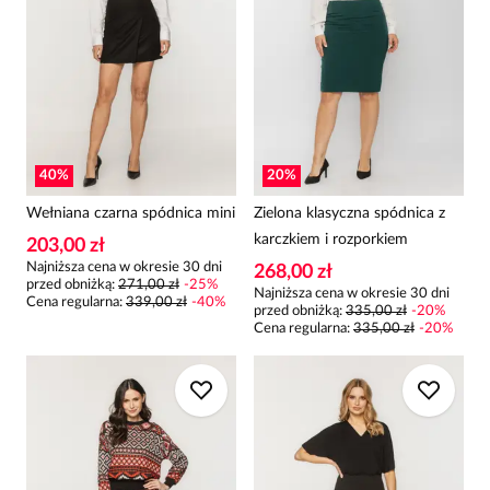
40
%
20
%
Wełniana czarna spódnica mini
Zielona klasyczna spódnica z
karczkiem i rozporkiem
203,00 zł
Najniższa cena w okresie 30 dni
268,00 zł
przed obniżką:
271,00 zł
-
25
%
Najniższa cena w okresie 30 dni
Cena regularna
:
339,00 zł
-
40
%
przed obniżką:
335,00 zł
-
20
%
Cena regularna
:
335,00 zł
-
20
%