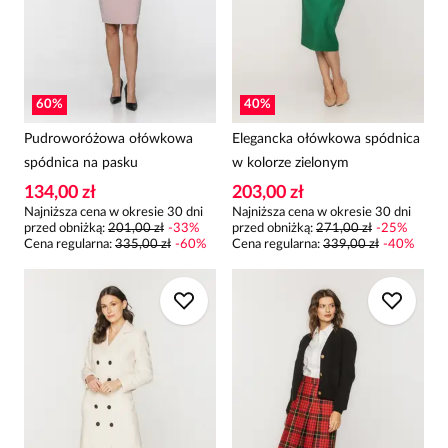
60
%
40
%
Pudroworóżowa ołówkowa
Elegancka ołówkowa spódnica
spódnica na pasku
w kolorze zielonym
134,00 zł
203,00 zł
Najniższa cena w okresie 30 dni
Najniższa cena w okresie 30 dni
przed obniżką:
201,00 zł
-
33
%
przed obniżką:
271,00 zł
-
25
%
Cena regularna
:
335,00 zł
-
60
%
Cena regularna
:
339,00 zł
-
40
%