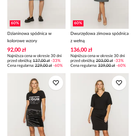
60
%
60
%
Dzianinowa spódnica w
Dwurzędowa zimowa spódnica
kolorowe wzory
z wełną
92,00 zł
136,00 zł
Najniższa cena w okresie 30 dni
Najniższa cena w okresie 30 dni
przed obniżką:
137,00 zł
-
33
%
przed obniżką:
203,00 zł
-
33
%
Cena regularna
:
229,00 zł
-
60
%
Cena regularna
:
339,00 zł
-
60
%