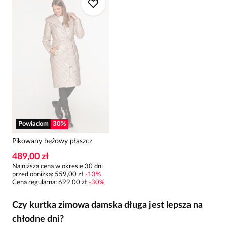
Powiadom
30
%
Pikowany beżowy płaszcz
489,00 zł
Najniższa cena w okresie 30 dni
przed obniżką:
559,00 zł
-
13
%
Cena regularna
:
699,00 zł
-
30
%
Czy kurtka zimowa damska długa jest lepsza na
chłodne dni?