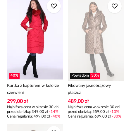
40
%
Powiadom
30
%
Kurtka z kapturem w kolorze
Pikowany jasnobrązowy
czerwieni
płaszcz
299,00 zł
489,00 zł
Najniższa cena w okresie 30 dni
Najniższa cena w okresie 30 dni
przed obniżką:
349,00 zł
-
14
%
przed obniżką:
559,00 zł
-
13
%
Cena regularna
:
499,00 zł
-
40
%
Cena regularna
:
699,00 zł
-
30
%