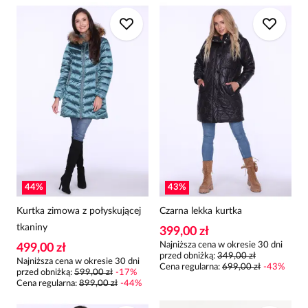
44
%
43
%
Kurtka zimowa z połyskującej
Czarna lekka kurtka
tkaniny
399,00 zł
Najniższa cena w okresie 30 dni
499,00 zł
przed obniżką:
349,00 zł
Najniższa cena w okresie 30 dni
Cena regularna
:
699,00 zł
-
43
%
przed obniżką:
599,00 zł
-
17
%
Cena regularna
:
899,00 zł
-
44
%