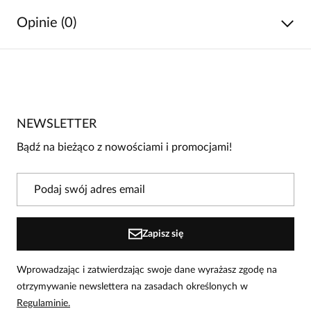
Opinie (0)
Brak opinii
Jeszcze nikt nie ocenił tego produktu.
NEWSLETTER
Bądź pierwszą osobą, która podzieli się opinią o tym
produkcie!
Bądź na bieżąco z nowościami i promocjami!
Powiadomienie
W naszej witrynie opinie mogą dodawać tylko
osoby, które zakupiły produkt.
Dodaj opinię
Zapisz się
Wprowadzając i zatwierdzając swoje dane wyrażasz zgodę na
otrzymywanie newslettera na zasadach określonych w
Regulaminie.