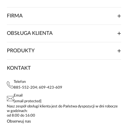
FIRMA
O NAS
OBSŁUGA KLIENTA
RELACJE INWESTORSKIE
WSPÓŁPRACA HANDLOWA
SKŁADANIE ZAMÓWIENIA
PRODUKTY
FRANCZYZA
DOSTAWA I PŁATNOŚCI
KARIERA
ZWROTY I REKLAMACJE
BLOG
SUKIENKI
KONTAKT
FAQ
MAPA WITRYNY
BLUZKI DAMSKIE
REGULAMIN
PROJEKTY UE
TUNIKI
POLITYKA PRYWATNOŚCI
Telefon
KONTAKTY
KOSZULE DAMSKIE
885-552-204; 609-423-609
STREFA STAŁEGO KLIENTA
PAY PO - ZAPŁAĆ ZA 30 DNI
SPÓDNICE
Email
SPODNIE DAMSKIE
[email protected]
ŻAKIETY I MARYNARKI
Nasz zespół obsługi klienta jest do Państwa dyspozycji w dni robocze
w godzinach:
SWETRY
od 8:00 do 16:00
BLUZY
Obserwuj nas
KURTKI I PŁASZCZE