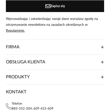
Zapisz się
Wprowadzając i zatwierdzając swoje dane wyrażasz zgodę na
otrzymywanie newslettera na zasadach określonych w
Regulaminie.
FIRMA
O NAS
OBSŁUGA KLIENTA
RELACJE INWESTORSKIE
WSPÓŁPRACA HANDLOWA
SKŁADANIE ZAMÓWIENIA
PRODUKTY
FRANCZYZA
DOSTAWA I PŁATNOŚCI
KARIERA
ZWROTY I REKLAMACJE
BLOG
SUKIENKI
KONTAKT
FAQ
MAPA WITRYNY
BLUZKI DAMSKIE
REGULAMIN
PROJEKTY UE
TUNIKI
POLITYKA PRYWATNOŚCI
Telefon
KONTAKTY
KOSZULE DAMSKIE
885-552-204; 609-423-609
STREFA STAŁEGO KLIENTA