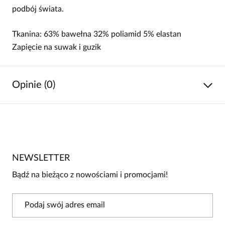
podbój świata.
Tkanina: 63% bawełna 32% poliamid 5% elastan
Zapięcie na suwak i guzik
Opinie (0)
Brak opinii
Jeszcze nikt nie ocenił tego produktu.
NEWSLETTER
Bądź pierwszą osobą, która podzieli się opinią o tym
produkcie!
Bądź na bieżąco z nowościami i promocjami!
Powiadomienie
W naszej witrynie opinie mogą dodawać tylko
osoby, które zakupiły produkt.
Dodaj opinię