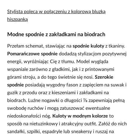
Stylista poleca w połączeniu z kolorową bluzką
hiszpanką
Modne spodnie z zakładkami na biodrach
Przełam schemat, stawiając na
spodnie kuloty
z tkaniny.
Pomarańczowe spodnie
dodadzą stylizacjom pozytywnej
energii, wyróżniając Cię z tłumu. Model wygląda
wspaniale zarówno z gładkimi, jak i z printowanymi
górami stroju, a do tego świetnie się nosi.
Szerokie
spodnie
posiadają wygodny fason z zapięciem na suwak i
guzik z przodu oraz z kieszeniami i zakładkami na
biodrach. Luźne nogawki o długości ⅞ zapewniają pełną
swobodę ruchów i mogą zatuszować ewentualne
niedoskonałości nóg.
Kuloty w modnym kolorze
to
sposób na nietuzinkowy i atrakcyjny outfit. Załóż do nich
sandałki, szpilki, espadryle lub sneakersy i ruszaj na