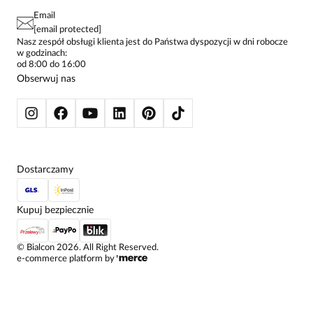
PAY PO - ZAPŁAĆ ZA 30 DNI
SPÓDNICE
Email
SPODNIE DAMSKIE
[email protected]
ŻAKIETY I MARYNARKI
Nasz zespół obsługi klienta jest do Państwa dyspozycji w dni robocze
w godzinach:
SWETRY
od 8:00 do 16:00
BLUZY
Obserwuj nas
KURTKI I PŁASZCZE
Dostarczamy
Kupuj bezpiecznie
©
Bialcon
2026
. All Right Reserved.
e-commerce platform by