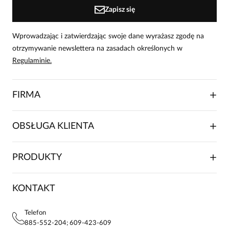
Zapisz się
Wprowadzając i zatwierdzając swoje dane wyrażasz zgodę na
otrzymywanie newslettera na zasadach określonych w
Regulaminie.
FIRMA
O NAS
OBSŁUGA KLIENTA
RELACJE INWESTORSKIE
WSPÓŁPRACA HANDLOWA
SKŁADANIE ZAMÓWIENIA
PRODUKTY
FRANCZYZA
DOSTAWA I PŁATNOŚCI
KARIERA
ZWROTY I REKLAMACJE
BLOG
SUKIENKI
KONTAKT
FAQ
MAPA WITRYNY
BLUZKI DAMSKIE
REGULAMIN
PROJEKTY UE
TUNIKI
POLITYKA PRYWATNOŚCI
Telefon
KONTAKTY
KOSZULE DAMSKIE
885-552-204; 609-423-609
STREFA STAŁEGO KLIENTA