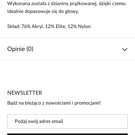
Wykonana została z dzianiny prążkowanej, dzięki czemu
idealnie dopasowuje się do głowy.
Skład: 76% Akryl, 12% Elite, 12% Nylon
Opinie (0)
Brak opinii
Jeszcze nikt nie ocenił tego produktu.
NEWSLETTER
Bądź pierwszą osobą, która podzieli się opinią o tym
produkcie!
Bądź na bieżąco z nowościami i promocjami!
Powiadomienie
W naszej witrynie opinie mogą dodawać tylko
osoby, które zakupiły produkt.
Dodaj opinię