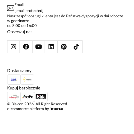
PAY PO - ZAPŁAĆ ZA 30 DNI
SPÓDNICE
Email
SPODNIE DAMSKIE
[email protected]
ŻAKIETY I MARYNARKI
Nasz zespół obsługi klienta jest do Państwa dyspozycji w dni robocze
w godzinach:
SWETRY
od 8:00 do 16:00
BLUZY
Obserwuj nas
KURTKI I PŁASZCZE
Dostarczamy
Kupuj bezpiecznie
©
Bialcon
2026
. All Right Reserved.
e-commerce platform by