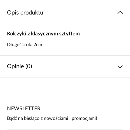
Opis produktu
Kolczyki z klasycznym sztyftem
Długość: ok. 2cm
Opinie (0)
Brak opinii
Jeszcze nikt nie ocenił tego produktu.
NEWSLETTER
Bądź pierwszą osobą, która podzieli się opinią o tym
produkcie!
Bądź na bieżąco z nowościami i promocjami!
Powiadomienie