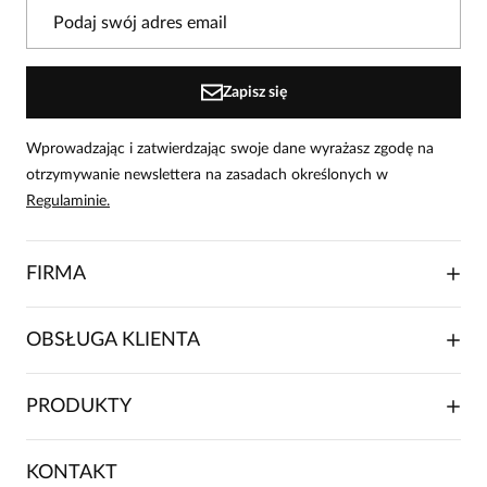
W naszej witrynie opinie mogą dodawać tylko
osoby, które zakupiły produkt.
Dodaj opinię
Zapisz się
Wprowadzając i zatwierdzając swoje dane wyrażasz zgodę na
otrzymywanie newslettera na zasadach określonych w
Regulaminie.
FIRMA
O NAS
OBSŁUGA KLIENTA
RELACJE INWESTORSKIE
WSPÓŁPRACA HANDLOWA
SKŁADANIE ZAMÓWIENIA
PRODUKTY
FRANCZYZA
DOSTAWA I PŁATNOŚCI
KARIERA
ZWROTY I REKLAMACJE
BLOG
SUKIENKI
KONTAKT
FAQ
MAPA WITRYNY