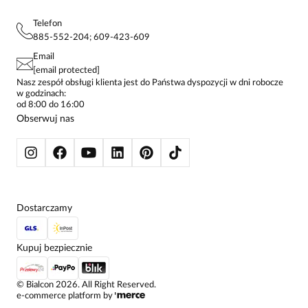
BLUZKI DAMSKIE
REGULAMIN
PROJEKTY UE
TUNIKI
POLITYKA PRYWATNOŚCI
Telefon
KONTAKTY
KOSZULE DAMSKIE
885-552-204; 609-423-609
STREFA STAŁEGO KLIENTA
PAY PO - ZAPŁAĆ ZA 30 DNI
SPÓDNICE
Email
SPODNIE DAMSKIE
[email protected]
ŻAKIETY I MARYNARKI
Nasz zespół obsługi klienta jest do Państwa dyspozycji w dni robocze
w godzinach:
SWETRY
od 8:00 do 16:00
BLUZY
Obserwuj nas
KURTKI I PŁASZCZE
Dostarczamy
Kupuj bezpiecznie
©
Bialcon
2026
. All Right Reserved.
e-commerce platform by