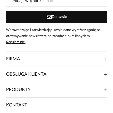
osoby, które zakupiły produkt.
Dodaj opinię
Zapisz się
Wprowadzając i zatwierdzając swoje dane wyrażasz zgodę na
otrzymywanie newslettera na zasadach określonych w
Regulaminie.
FIRMA
O NAS
OBSŁUGA KLIENTA
RELACJE INWESTORSKIE
WSPÓŁPRACA HANDLOWA
SKŁADANIE ZAMÓWIENIA
PRODUKTY
FRANCZYZA
DOSTAWA I PŁATNOŚCI
KARIERA
ZWROTY I REKLAMACJE
BLOG
SUKIENKI
KONTAKT
FAQ
MAPA WITRYNY
BLUZKI DAMSKIE
REGULAMIN