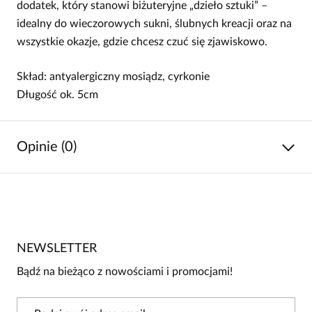
dodatek, który stanowi biżuteryjne „dzieło sztuki” –
idealny do wieczorowych sukni, ślubnych kreacji oraz na
wszystkie okazje, gdzie chcesz czuć się zjawiskowo.
Skład: antyalergiczny mosiądz, cyrkonie
Długość ok. 5cm
Opinie (0)
Brak opinii
Jeszcze nikt nie ocenił tego produktu.
NEWSLETTER
Bądź pierwszą osobą, która podzieli się opinią o tym
produkcie!
Bądź na bieżąco z nowościami i promocjami!
Powiadomienie
W naszej witrynie opinie mogą dodawać tylko