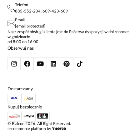
PROJEKTY UE
TUNIKI
POLITYKA PRYWATNOŚCI
Telefon
KONTAKTY
KOSZULE DAMSKIE
885-552-204; 609-423-609
STREFA STAŁEGO KLIENTA
PAY PO - ZAPŁAĆ ZA 30 DNI
SPÓDNICE
Email
SPODNIE DAMSKIE
[email protected]
ŻAKIETY I MARYNARKI
Nasz zespół obsługi klienta jest do Państwa dyspozycji w dni robocze
w godzinach:
SWETRY
od 8:00 do 16:00
BLUZY
Obserwuj nas
KURTKI I PŁASZCZE
Dostarczamy
Kupuj bezpiecznie
©
Bialcon
2026
. All Right Reserved.
e-commerce platform by