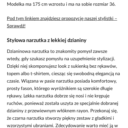
Modelka ma 175 cm wzrostu i ma na sobie rozmiar 36.
Pod tym linkiem znajdziesz propozycję naszej stylistki –
Sprawdź!
Stylowa narzutka z lekkiej dzianiny
Dzianinowa narzutka to znakomity pomysł zawsze
wtedy, gdy szukasz pomysłu na uzupełnienie stylizacji.
Dzięki niej skomponujesz look z sukienką bez rękawów,
topem albo t-shirtem, ciesząc się swobodną elegancją na
czasie. Wiązana w pasie narzutka posiada komfortowy,
prosty fason, którego wyróżnikiem są szerokie długie
rękawy. Lekka narzutka dobrze się nosi i nie krępuje
ruchów, ponieważ została uszyta ze specjalnie dobranej
dzianiny z przewiewnym włóknem rayon. Przekonaj się,
że czarna narzutka stworzy piękny zestaw z gładkimi i
wzorzystymi ubraniami. Zdecydowanie warto mieć ją w