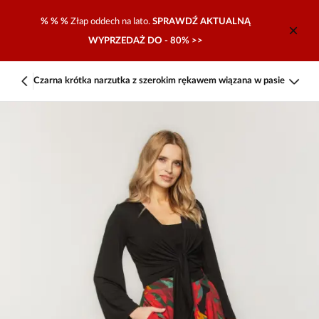
% % %
Złap oddech na lato.
SPRAWDŹ AKTUALNĄ
WYPRZEDAŻ DO - 80% >>
Czarna krótka narzutka z szerokim rękawem wiązana w pasie