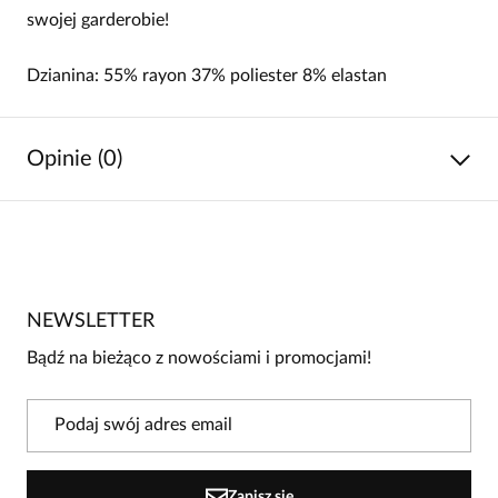
swojej garderobie!
Dzianina: 55% rayon 37% poliester 8% elastan
Opinie (0)
Brak opinii
Jeszcze nikt nie ocenił tego produktu.
NEWSLETTER
Bądź pierwszą osobą, która podzieli się opinią o tym
produkcie!
Bądź na bieżąco z nowościami i promocjami!
Powiadomienie
W naszej witrynie opinie mogą dodawać tylko
osoby, które zakupiły produkt.
Dodaj opinię
Zapisz się