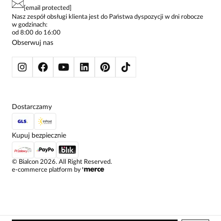
SPODNIE DAMSKIE
[email protected]
ŻAKIETY I MARYNARKI
Nasz zespół obsługi klienta jest do Państwa dyspozycji w dni robocze
w godzinach:
SWETRY
od 8:00 do 16:00
BLUZY
Obserwuj nas
KURTKI I PŁASZCZE
Dostarczamy
Kupuj bezpiecznie
©
Bialcon
2026
. All Right Reserved.
e-commerce platform by