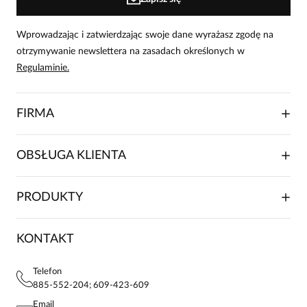
Wprowadzając i zatwierdzając swoje dane wyrażasz zgodę na
otrzymywanie newslettera na zasadach określonych w
Regulaminie.
FIRMA
O NAS
OBSŁUGA KLIENTA
RELACJE INWESTORSKIE
WSPÓŁPRACA HANDLOWA
SKŁADANIE ZAMÓWIENIA
PRODUKTY
FRANCZYZA
DOSTAWA I PŁATNOŚCI
KARIERA
ZWROTY I REKLAMACJE
BLOG
SUKIENKI
KONTAKT
FAQ
MAPA WITRYNY
BLUZKI DAMSKIE
REGULAMIN
PROJEKTY UE
TUNIKI
POLITYKA PRYWATNOŚCI
Telefon
KONTAKTY
KOSZULE DAMSKIE
885-552-204; 609-423-609
STREFA STAŁEGO KLIENTA
PAY PO - ZAPŁAĆ ZA 30 DNI
SPÓDNICE
Email