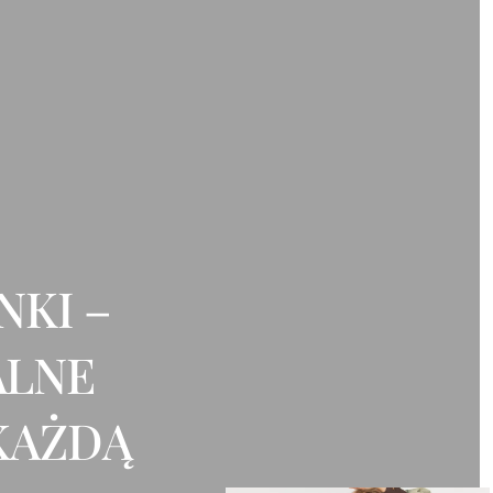
NKI –
ALNE
KAŻDĄ