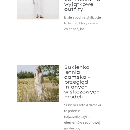
wyjątkowe
outfity
Białe spodnie stylizacje
to temat, który wraca
co sezon, bo
Sukienka
letnia
damska –
przegląd
lnianych i
wiskozowych
modeli
Sukienka letnia damska
to jeden z
najważniejszych
elementów sezonowej
garderoby.