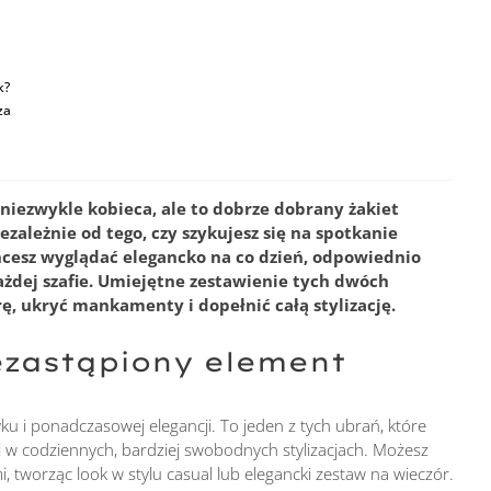
k?
za
 niezwykle kobieca, ale to dobrze dobrany żakiet
zależnie od tego, czy szykujesz się na spotkanie
chcesz wyglądać elegancko na co dzień, odpowiednio
ażdej szafie. Umiejętne zestawienie tych dwóch
ę, ukryć mankamenty i dopełnić całą stylizację.
iezastąpiony element
u i ponadczasowej elegancji. To jeden z tych ubrań, które
 i w codziennych, bardziej swobodnych stylizacjach. Możesz
i, tworząc look w stylu casual lub elegancki zestaw na wieczór.