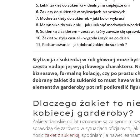
Lekki żakiet do sukienki – idealny na cieplejsze dni
Żakiety do sukienek w stylizacjach biznesowych
Modne żakiety do sukienek – jaki kolor wybrać?
Marynarka do sukienki – jak uniknąć modowych wpade
Sukienka z żakietem – zestaw, który zawsze się sprawd
Żakiet w stylu casual – wygoda i szyk na co dzień
Podsumowanie – jak dobrać żakiet do sukienki?
Stylizacja z sukienką w roli głównej może być
często nadaje jej wyjątkowego charakteru. Nie
biznesowe, formalną kolację, czy po prostu 
dobrany żakiet do sukienki to must have w k
elementów garderoby potrafi podkreślić figur
Dlaczego żakiet to n
kobiecej garderoby?
Żakiety damskie od lat uznawane są za synonim szyk
sprawdzą się zarówno w sytuacjach oficjalnych, jak
nosić
żakiet z sukienką
, spodniami, a nawet jeansam