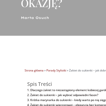
OKAZJĘ?
Marta Osuch
Strona główna
»
Porady Stylistki
»
Żakiet do sukienki – jak do
Spis Treści
Dlaczego żakiet to niezastąpiony element kobiecej gard
Żakiet do sukienki – jak wybrać odpowiedni fason?
Krótka marynarka do sukienki – kiedy warto po nią sięg
Żakiet do sukienki wieczorowej – elegancja bez kompr