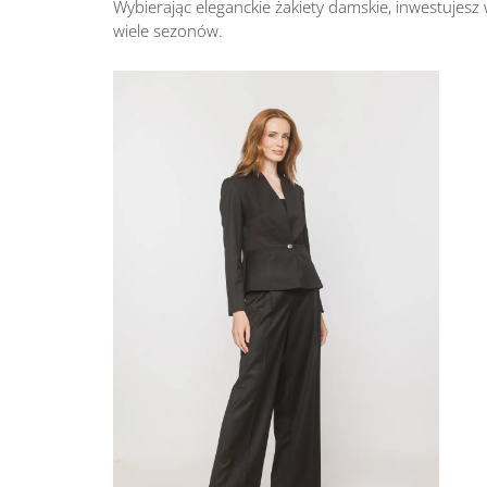
Wybierając eleganckie żakiety damskie, inwestujesz
wiele sezonów.