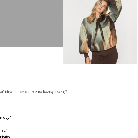
brać idealne połączenie na każdą okazję?
eroby?
nąć?
omisów