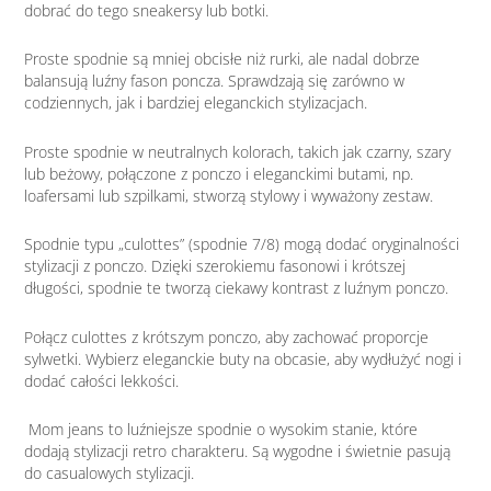
dobrać do tego sneakersy lub botki.
Proste spodnie są mniej obcisłe niż rurki, ale nadal dobrze
balansują luźny fason poncza. Sprawdzają się zarówno w
codziennych, jak i bardziej eleganckich stylizacjach.
Proste spodnie w neutralnych kolorach, takich jak czarny, szary
lub beżowy, połączone z ponczo i eleganckimi butami, np.
loafersami lub szpilkami, stworzą stylowy i wyważony zestaw.
Spodnie typu „culottes” (spodnie 7/8) mogą dodać oryginalności
stylizacji z ponczo. Dzięki szerokiemu fasonowi i krótszej
długości, spodnie te tworzą ciekawy kontrast z luźnym ponczo.
Połącz culottes z krótszym ponczo, aby zachować proporcje
sylwetki. Wybierz eleganckie buty na obcasie, aby wydłużyć nogi i
dodać całości lekkości.
Mom jeans to luźniejsze spodnie o wysokim stanie, które
dodają stylizacji retro charakteru. Są wygodne i świetnie pasują
do casualowych stylizacji.