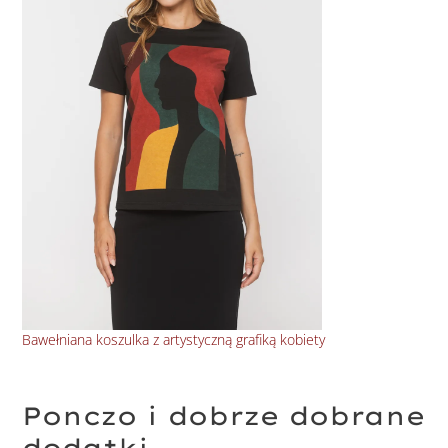
Bawełniana koszulka z artystyczną grafiką kobiety
Dłu
Ponczo i dobrze dobrane
dodatki