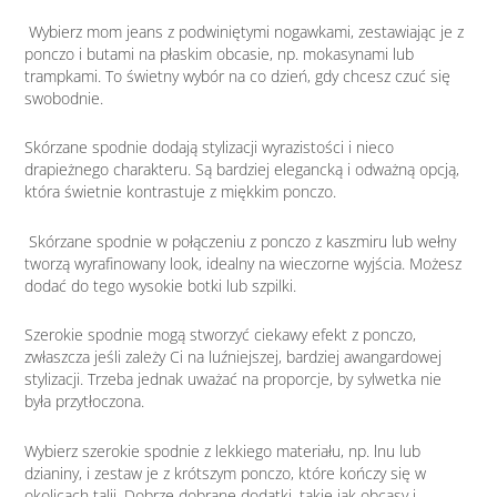
Wybierz mom jeans z podwiniętymi nogawkami, zestawiając je z
ponczo i butami na płaskim obcasie, np. mokasynami lub
trampkami. To świetny wybór na co dzień, gdy chcesz czuć się
swobodnie.
Skórzane spodnie dodają stylizacji wyrazistości i nieco
drapieżnego charakteru. Są bardziej elegancką i odważną opcją,
która świetnie kontrastuje z miękkim ponczo.
Skórzane spodnie w połączeniu z ponczo z kaszmiru lub wełny
tworzą wyrafinowany look, idealny na wieczorne wyjścia. Możesz
dodać do tego wysokie botki lub szpilki.
Szerokie spodnie mogą stworzyć ciekawy efekt z ponczo,
zwłaszcza jeśli zależy Ci na luźniejszej, bardziej awangardowej
stylizacji. Trzeba jednak uważać na proporcje, by sylwetka nie
była przytłoczona.
Wybierz szerokie spodnie z lekkiego materiału, np. lnu lub
dzianiny, i zestaw je z krótszym ponczo, które kończy się w
okolicach talii. Dobrze dobrane dodatki, takie jak obcasy i