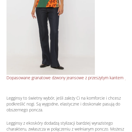
Dopasowane granatowe dzwony jeansowe z przeszytym kantem
Jea
Legginsy to świetny wybór, jeśli zależy Ci na komforcie i chcesz
podkreślić nogi. Są wygodne, elastyczne i doskonale pasują do
obszernego poncza.
Legginsy z ekoskóry dodadzą stylizacji bardziej wyrazistego
charakteru, zwłaszcza w połączeniu z wełnianym ponczo. Możesz