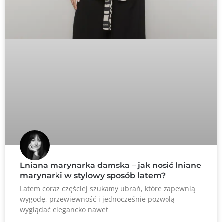
Lniana marynarka damska – jak nosić lniane
marynarki w stylowy sposób latem?
Latem coraz częściej szukamy ubrań, które zapewnią
wygodę, przewiewność i jednocześnie pozwolą
wyglądać elegancko nawet