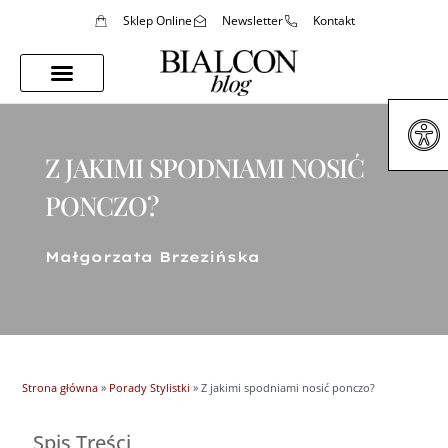
Sklep Online
Newsletter
Kontakt
Porady Stylistki
Styl Życia
Z JAKIMI SPODNIAMI NOSIĆ
PONCZO?
Małgorzata Brzezińska
Strona główna
»
Porady Stylistki
»
Z jakimi spodniami nosić ponczo?
Spis Treści