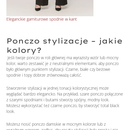
Eleganckie garniturowe spodnie w kant
Spo
Ponczo stylizacje – jakie
kolory?
Jeśli twoje ponczo w roli głównej ma wyrazisty wzór lub mocny
kolor, warto zestawić je z neutralnymi elementami, aby ponczo
było głównym punktem stylizacji. Czarne, białe czy beżowe
spodnie i topy dobrze zrównoważą całość.
Stworzenie stylizacji w jednej tonacji kolorystycznej może
wyglądać bardzo elegancko. Na przykład, szare ponczo połączone
z szarymi spodniami i butami stworzy spójny, modny look.
Możesz wykorzystać też czarne ponczo, by stworzyć total black
look.
Możesz nosić ponczo damskie w mocnym kolorze lub z
wyraźnym wzorem, zadbaj, aby reszta stylizacji była prosta i nie