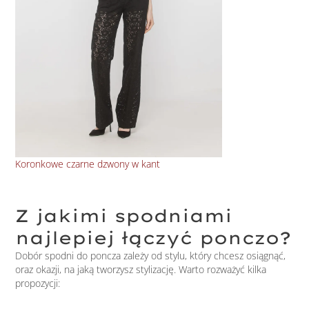
Koronkowe czarne dzwony w kant
Dzi
Z jakimi spodniami
najlepiej łączyć ponczo?
Dobór spodni do poncza zależy od stylu, który chcesz osiągnąć,
oraz okazji, na jaką tworzysz stylizację. Warto rozważyć kilka
propozycji: