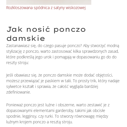
Rozkloszowana spódnica z satyny wiskozowej
Cza
Jak nosić ponczo
damskie
Zastanawiasz się, do czego pasuje ponczo? Aby stworzyć modną
stylizację z ponczo, warto zastosować kilka sprawdzonych zasad,
które podkreślą jego urok i pomagają w dopasowaniu go do do
reszty stroju:
Jeśli obawiasz się, że ponczo damskie może dodać objętości,
możesz przewiązać je paskiem w talii. To prosty trik, który nadaje
sylwetce kształt i sprawia, że całość wygląda bardziej
zdefiniowanie.
Ponieważ ponczo jest luźne i obszerne, warto zestawić je z
dopasowanymi elementami garderoby, takimi jak obcisłe
spodnie, legginsy, czy rurki. To stworzy równowagę między
luźnym krojem ponczo a resztą stroju.