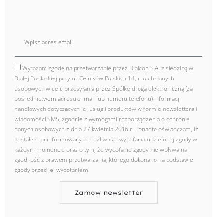
E
mail
Wyrażam zgodę na przetwarzanie przez Bialcon S.A. z siedzibą w
zgoda
Białej Podlaskiej przy ul. Celników Polskich 14, moich danych
osobowych w celu przesyłania przez Spółkę drogą elektroniczną (za
pośrednictwem adresu e–mail lub numeru telefonu) informacji
handlowych dotyczących jej usług i produktów w formie newslettera i
wiadomości SMS, zgodnie z wymogami rozporządzenia o ochronie
danych osobowych z dnia 27 kwietnia 2016 r. Ponadto oświadczam, iż
zostałem poinformowany o możliwości wycofania udzielonej zgody w
każdym momencie oraz o tym, że wycofanie zgody nie wpływa na
zgodność z prawem przetwarzania, którego dokonano na podstawie
zgody przed jej wycofaniem.
Zamów newsletter