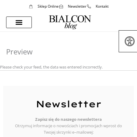
Sklep Online
Newsletter
Kontakt
Porady Stylistki
Styl Życia
Preview
Please check your feed, the data was entered incorrectly.
Newsletter
Zapisz się do naszego newslettera
Otrzymuj informacje o nowościach i promocjach wprost do
Twojej skrzynki e–mailowej: