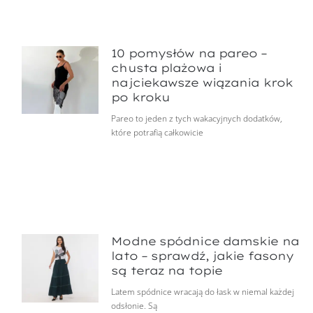
10 pomysłów na pareo –
chusta plażowa i
najciekawsze wiązania krok
po kroku
Pareo to jeden z tych wakacyjnych dodatków,
które potrafią całkowicie
Modne spódnice damskie na
lato – sprawdź, jakie fasony
są teraz na topie
Latem spódnice wracają do łask w niemal każdej
odsłonie. Są