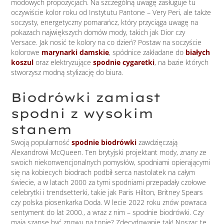
modowych propozycjach. Na szczególną uwagę zasługuje tu
oczywiście kolor roku od Instytutu Pantone – Very Peri, ale także
soczysty, energetyczny pomarańcz, który przyciąga uwagę na
pokazach największych domów mody, takich jak Dior czy
Versace. Jak nosić te kolory na co dzień? Postaw na soczyście
kolorowe
marynarki damskie
, spódnice zakładane do
białych
koszul
oraz elektryzujące
spodnie cygaretki
, na bazie których
stworzysz modną stylizację do biura.
Biodrówki zamiast
spodni z wysokim
stanem
Swoją popularność
spodnie biodrówk
i
zawdzięczają
Alexandrowi McQueen. Ten brytyjski projektant mody, znany ze
swoich niekonwencjonalnych pomysłów, spodniami opierającymi
się na kobiecych biodrach podbił serca nastolatek na całym
świecie, a w latach 2000 za tymi spodniami przepadały czołowe
celebrytki i trendsetterki, takie jak Paris Hilton, Britney Spears
czy polska piosenkarka Doda. W lecie 2022 roku znów powraca
sentyment do lat 2000., a wraz z nim – spodnie biodrówki. Czy
mają szansę być znowu na topie? Zdecydowanie tak! Nosząc te