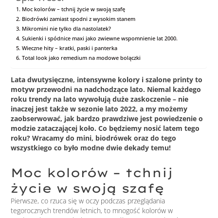
Moc kolorów – tchnij życie w swoją szafę
Biodrówki zamiast spodni z wysokim stanem
Mikromini nie tylko dla nastolatek?
Sukienki i spódnice maxi jako zwiewne wspomnienie lat 2000.
Wieczne hity – kratki, paski i panterka
Total look jako remedium na modowe bolączki
Lata dwutysięczne, intensywne kolory i szalone printy to
motyw przewodni na nadchodzące lato. Niemal każdego
roku trendy na lato wywołują duże zaskoczenie – nie
inaczej jest także w sezonie lato 2022, a my możemy
zaobserwować, jak bardzo prawdziwe jest powiedzenie o
modzie zataczającej koło. Co będziemy nosić latem tego
roku? Wracamy do mini, biodrówek oraz do tego
wszystkiego co było modne dwie dekady temu!
Moc kolorów – tchnij
życie w swoją szafę
Pierwsze, co rzuca się w oczy podczas przeglądania
tegorocznych trendów letnich, to mnogość kolorów w