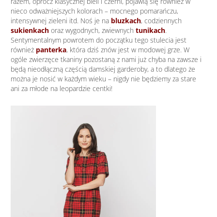
razem, oprócz klasycznej bieli i czerni, pojawią się również w
nieco odważniejszych kolorach – mocnego pomarańczu,
intensywnej zieleni itd. Noś je na
bluzkach
, codziennych
sukienkach
oraz wygodnych, zwiewnych
tunikach
.
Sentymentalnym powrotem do początku tego stulecia jest
również
panterka
, która dziś znów jest w modowej grze. W
ogóle zwierzęce tkaniny pozostaną z nami już chyba na zawsze i
będą nieodłączną częścią damskiej garderoby, a to dlatego że
można je nosić w każdym wieku – nigdy nie będziemy za stare
ani za młode na leopardzie centki!