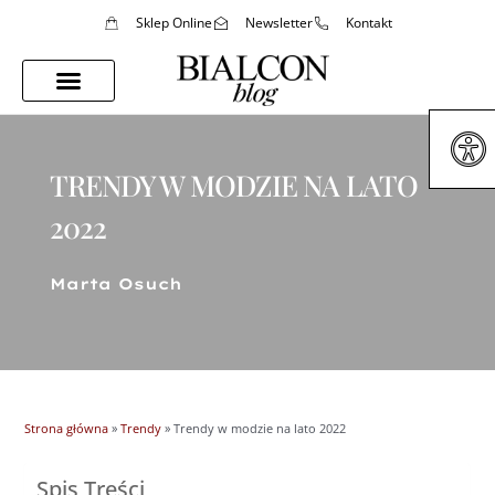
Sklep Online
Newsletter
Kontakt
Porady Stylistki
Styl Życia
TRENDY W MODZIE NA LATO
2022
Marta Osuch
Strona główna
»
Trendy
»
Trendy w modzie na lato 2022
Spis Treści