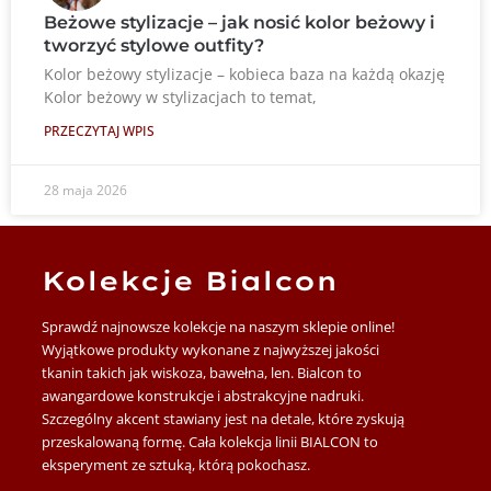
Beżowe stylizacje – jak nosić kolor beżowy i
tworzyć stylowe outfity?
Kolor beżowy stylizacje – kobieca baza na każdą okazję
Kolor beżowy w stylizacjach to temat,
PRZECZYTAJ WPIS
28 maja 2026
Kolekcje Bialcon
Sprawdź najnowsze kolekcje na naszym sklepie online!
Wyjątkowe produkty wykonane z najwyższej jakości
tkanin takich jak wiskoza, bawełna, len. Bialcon to
awangardowe konstrukcje i abstrakcyjne nadruki.
Szczególny akcent stawiany jest na detale, które zyskują
przeskalowaną formę. Cała kolekcja linii BIALCON to
eksperyment ze sztuką, którą pokochasz.