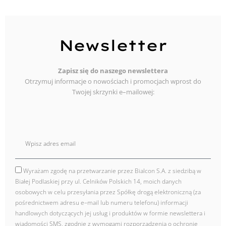
Newsletter
Zapisz się do naszego newslettera
Otrzymuj informacje o nowościach i promocjach wprost do
Twojej skrzynki e–mailowej:
E
mail
Wyrażam zgodę na przetwarzanie przez Bialcon S.A. z siedzibą w
zgoda
Białej Podlaskiej przy ul. Celników Polskich 14, moich danych
osobowych w celu przesyłania przez Spółkę drogą elektroniczną (za
pośrednictwem adresu e–mail lub numeru telefonu) informacji
handlowych dotyczących jej usług i produktów w formie newslettera i
wiadomości SMS, zgodnie z wymogami rozporządzenia o ochronie