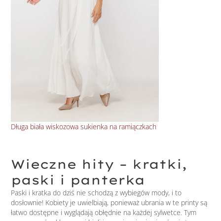
Długa biała wiskozowa sukienka na ramiączkach
Wie
Wieczne hity – kratki,
paski i panterka
Paski i kratka do dziś nie schodzą z wybiegów mody, i to
dosłownie! Kobiety je uwielbiają, ponieważ ubrania w te printy są
łatwo dostępne i wyglądają obłędnie na każdej sylwetce. Tym