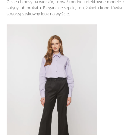
Ci się chinosy na wieczór, rozważ modne i efektowne modele z
satyny lub brokatu. Eleganckie szpilki, top, żakiet i kopertówka
stworzą szykowny look na wyjście.