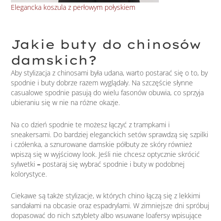
Elegancka koszula z perłowym połyskiem
Pro
Jakie buty do chinosów
damskich?
Aby stylizacja z chinosami była udana, warto postarać się o to, by
spodnie i buty dobrze razem wyglądały. Na szczęście słynne
casualowe spodnie pasują do wielu fasonów obuwia, co sprzyja
ubieraniu się w nie na różne okazje.
Na co dzień spodnie te możesz łączyć z trampkami i
sneakersami. Do bardziej eleganckich setów sprawdzą się szpilki
i czółenka, a sznurowane damskie półbuty ze skóry również
wpiszą się w wyjściowy look. Jeśli nie chcesz optycznie skrócić
sylwetki
–
postaraj się wybrać spodnie i buty w podobnej
kolorystyce.
Ciekawe są także stylizacje, w których chino łączą się z lekkimi
sandałami na obcasie oraz espadrylami. W zimniejsze dni spróbuj
dopasować do nich sztyblety albo wsuwane loafersy wpisujące