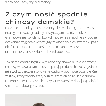
się w popularny styl old money.
Z czym nosić spodnie
chinosy damskie?
Łączenie spodni typu chino z innymi częściami garderoby jest
intuicyjne i owocuje udanymi stylizacjami na różne okazje.
Granatowe jeansy chino, których nogawki są modnie skrócone,
doskonale wyglądają wtedy, gdy założysz do nich sweter w paski,
oksfordki i kapelusz. Całość uzupełni pleciony pasek
przeciągnięty przez szlufki i duża shopperka.
Tak samo dobrze będzie wyglądać szyfonowa bluzka we wzory,
chinosy w nasyconym kolorze i pasujące do nich szpilki. Jednak
jeśli wolisz bardziej stonowane outfity
–
być może oczaruje Cię
zestaw, który tworzy szary t-shirt, szare chinosy i białe trampki.
Na wierzch warto narzucić marynarkę oversize dodającą całości
smart casualowego sznytu.