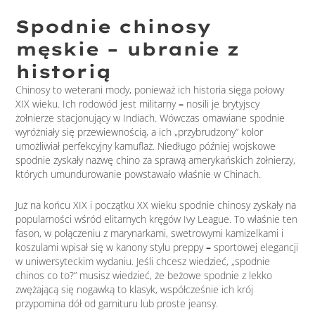
Spodnie chinosy
męskie – ubranie z
historią
Chinosy to weterani mody, ponieważ ich historia sięga połowy
XIX wieku. Ich rodowód jest militarny
–
nosili je brytyjscy
żołnierze stacjonujący w Indiach. Wówczas omawiane spodnie
wyróżniały się przewiewnością, a ich „przybrudzony” kolor
umożliwiał perfekcyjny kamuflaż. Niedługo później wojskowe
spodnie zyskały nazwę chino za sprawą amerykańskich żołnierzy,
których umundurowanie powstawało właśnie w Chinach.
Już na końcu XIX i początku XX wieku spodnie chinosy zyskały na
popularności wśród elitarnych kręgów Ivy League. To właśnie ten
fason, w połączeniu z marynarkami, swetrowymi kamizelkami i
koszulami wpisał się w kanony stylu preppy
–
sportowej elegancji
w uniwersyteckim wydaniu. Jeśli chcesz wiedzieć, „spodnie
chinos co to?” musisz wiedzieć, że beżowe spodnie z lekko
zwężającą się nogawką to klasyk, współcześnie ich krój
przypomina dół od garnituru lub proste jeansy.