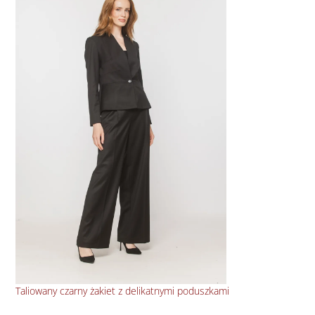
Taliowany czarny żakiet z delikatnymi poduszkami
Bły