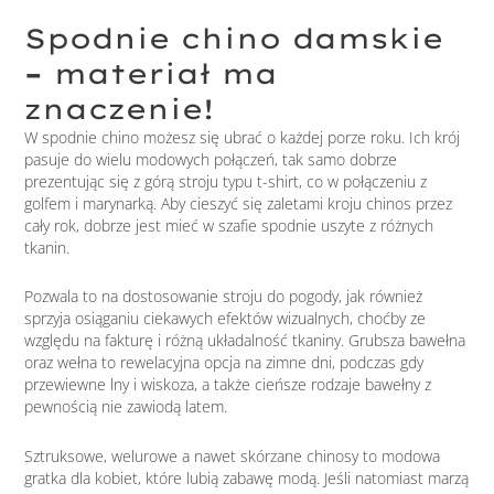
Spodnie chino damskie
–
materiał ma
znaczenie!
W spodnie chino możesz się ubrać o każdej porze roku. Ich krój
pasuje do wielu modowych połączeń, tak samo dobrze
prezentując się z górą stroju typu t-shirt, co w połączeniu z
golfem i marynarką. Aby cieszyć się zaletami kroju chinos przez
cały rok, dobrze jest mieć w szafie spodnie uszyte z różnych
tkanin.
Pozwala to na dostosowanie stroju do pogody, jak również
sprzyja osiąganiu ciekawych efektów wizualnych, choćby ze
względu na fakturę i różną układalność tkaniny. Grubsza bawełna
oraz wełna to rewelacyjna opcja na zimne dni, podczas gdy
przewiewne lny i wiskoza, a także cieńsze rodzaje bawełny z
pewnością nie zawiodą latem.
Sztruksowe, welurowe a nawet skórzane chinosy to modowa
gratka dla kobiet, które lubią zabawę modą. Jeśli natomiast marzą