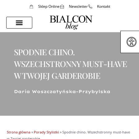
Sklep Online
Newsletter
Kontakt
Porady Stylistki
Styl Życia
SPODNIE CHINO.
WSZECHSTRONNY MUST-HAVE
W TWOJEJ GARDEROBIE
Daria Woszczatyńska-Przybylska
Strona główna
»
Porady Stylistki
»
Spodnie chino. Wszechstronny must-have
w Twojej garderobie