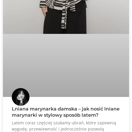
Lniana marynarka damska – jak nosić lniane
marynarki w stylowy sposób latem?
Latem coraz częściej szukamy ubrań, które zapewnią
wygodę, przewiewność i jednocześnie pozwolą