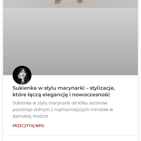
Sukienka w stylu marynarki – stylizacje,
które łączą elegancję i nowoczesność
Sukienka w stylu marynarki od kilku sezonów
pozostaje jednym z najmocniejszych trendów w
damskiej modzie.
PRZECZYTAJ WPIS