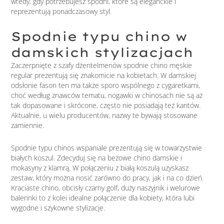
wtedy, gdy potrzebujesz spodni, które są eleganckie i
reprezentują ponadczasowy styl.
Spodnie typu chino w
damskich stylizacjach
Zaczerpnięte z szafy dżentelmenów spodnie chino męskie
regular prezentują się znakomicie na kobietach. W damskiej
odsłonie fason ten ma także sporo wspólnego z cygaretkami,
choć według znawców tematu, nogawki w chinosach nie są aż
tak dopasowane i skrócone, często nie posiadają też kantów.
Aktualnie, u wielu producentów, nazwy te bywają stosowane
zamiennie.
Spodnie typu chinos wspaniale prezentują się w towarzystwie
białych koszul. Zdecyduj się na beżowe chino damskie i
mokasyny z klamrą. W połączeniu z białą koszulą uzyskasz
zestaw, który można nosić zarówno do pracy, jak i na co dzień.
Kraciaste chino, obcisły czarny golf, duży naszyjnik i welurowe
balerinki to z kolei idealne połączenie dla kobiety, która lubi
wygodne i szykowne stylizacje.