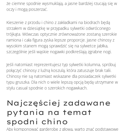
że ciemne spodnie wysmuklają, a jasne bardziej rzucają się w
oczy i mogą poszerzać.
Kieszenie z przodu i chino z zakładkami na biodrach będą
strzałem w dziesiątkę w przypadku sylwetki odwróconego
trójkąta. Wówczas optycznie zrównoważone zostaną szerokie
ramiona i cała figura zyska lepsze proporcje. Jasne chinosy z
wysokim stanem mogą sprawdzić się na sylwetce jabłka,
szczególnie jeśli wąskie nogawki podkreślają zgrabne nogi.
Jeśli natomiast reprezentujesz typ sylwetki kolumna, spróbuj
połączyć chinosy z luźną koszulą, która zatuszuje brak talii.
Chinosy nie są natomiast wskazane dla posiadaczek sylwetki
typu gruszka. Dla nich o wiele lepszą opcją będą utrzymane w
stylu casual spodnie o szerokich nogawkach.
Najczęściej zadawane
pytania na temat
spodni chino
Aby komponować garderobę z głową, warto znać podstawowe