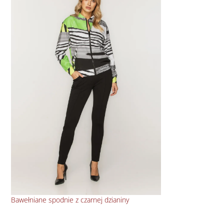
Bawełniane spodnie z czarnej dzianiny
Pud