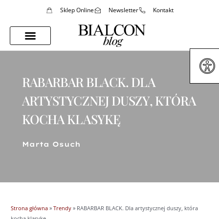
Sklep Online
Newsletter
Kontakt
Porady Stylistki
Styl Życia
RABARBAR BLACK. DLA
ARTYSTYCZNEJ DUSZY, KTÓRA
KOCHA KLASYKĘ
Marta Osuch
Strona główna
»
Trendy
»
RABARBAR BLACK. Dla artystycznej duszy, która
kocha klasykę