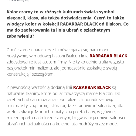
Kolor czarny to w różnych kulturach świata symbol
elegancji, klasy, ale także doświadczenia. Czerń to także
wiodący kolor w kolekcji RABARBAR BLACK od Bialcon. Co
ma do zaoferowania ta linia ubrań o szlachetnym
zabarwieniu?
Choć czarne charaktery z filmów kojarzą się nam mało
pozytywnie, w modowej historii Bialcon linia
RABRABAR BLACK
zdecydowanie jest atutem firmy. Nie tylko celnie trafia w gusta
pasjonatek minimalizmu, ale jednocześnie zaskakuje swoją
konstrukcją i szczegółami.
Z pewnością wartością dodaną linii
RABARBAR BLACK
są
naturalne tkaniny, które od lat towarzyszą marce Bialcon. Do
zalet tych ubrań można zaliczyć także ich ponadczasową,
minimalistyczną formę, która będzie stanowić idealną bazę dla
wielu stylizacji. Monochromatyczna paleta barw, w głównej
mierze oparta na kolorze czarnym, to gwarancja uniwersalności
ubrań i ich aktualności na kolejne lata podróży przez modę.