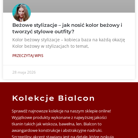
Beżowe stylizacje – jak nosić kolor beżowy i
tworzyć stylowe outfity?
Kolor beżowy stylizacje – kobieca baza na każdą okazję
Kolor beżowy w stylizacjach to temat,
PRZECZYTAJ WPIS
28 maja 2026
Kolekcje Bialcon
Sprawdź najnowsze kolekcje na naszym sklepie online!
Wyjątkowe produkty wykonane z najwyższej jakości
tkanin takich jak wiskoza, bawełna, len. Bialcon to
awangardowe konstrukcje i abstrakcyjne nadruki.
Szczególny akcent stawiany jest na detale, które zyskują