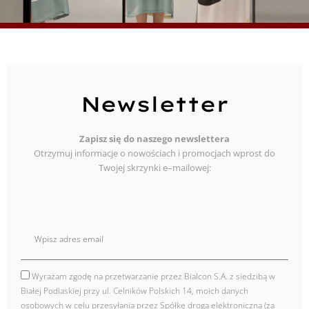
Newsletter
Zapisz się do naszego newslettera
Otrzymuj informacje o nowościach i promocjach wprost do
Twojej skrzynki e–mailowej:
E
mail
Wyrażam zgodę na przetwarzanie przez Bialcon S.A. z siedzibą w
zgoda
Białej Podlaskiej przy ul. Celników Polskich 14, moich danych
osobowych w celu przesyłania przez Spółkę drogą elektroniczną (za