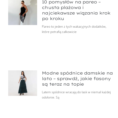
10 pomysłów na pareo –
chusta plażowa i
najciekawsze wiązania krok
po kroku
Pareo to jeden z tych wakacyjnych dodatków,
które potrafią całkowicie
Modne spódnice damskie na
lato – sprawdź, jakie fasony
są teraz na topie
Latem spódnice wracają do łask w niemal każdej
odsłonie. Są