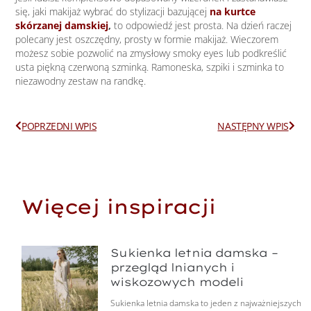
się, jaki makijaż wybrać do stylizacji bazującej
na kurtce
skórzanej damskiej
,
to odpowiedź jest prosta. Na dzień raczej
polecany jest oszczędny, prosty w formie makijaż. Wieczorem
możesz sobie pozwolić na zmysłowy smoky eyes lub podkreślić
usta piękną czerwoną szminką. Ramoneska, szpiki i szminka to
niezawodny zestaw na randkę.
Prev
Next
POPRZEDNI WPIS
NASTĘPNY WPIS
Więcej inspiracji
Sukienka letnia damska –
przegląd lnianych i
wiskozowych modeli
Sukienka letnia damska to jeden z najważniejszych