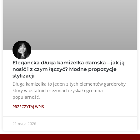
Elegancka długa kamizelka damska – jak ją
nosić i z czym łączyć? Modne propozycje
stylizacji
Długa kamizelka to jeden z tych elementów garderoby,
który w ostatnich sezonach zyskał ogromną
popularność.
PRZECZYTAJ WPIS
21 maja 2026