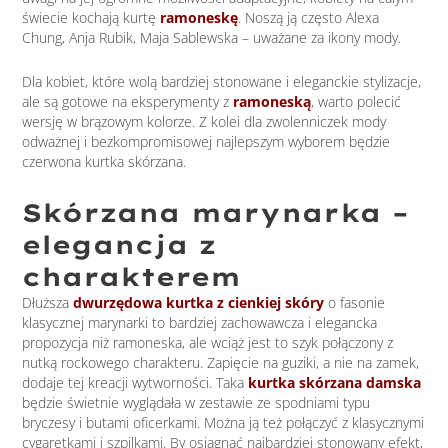
świecie kochają kurtę
ramoneskę
. Noszą ją często Alexa
Chung, Anja Rubik, Maja Sablewska – uważane za ikony mody.
Dla kobiet, które wolą bardziej stonowane i eleganckie stylizacje,
ale są gotowe na eksperymenty z
ramoneską
, warto polecić
wersję w brązowym kolorze. Z kolei dla zwolenniczek mody
odważnej i bezkompromisowej najlepszym wyborem będzie
czerwona kurtka skórzana.
Skórzana marynarka –
elegancja z
charakterem
Dłuższa
dwurzędowa kurtka z cienkiej skóry
o fasonie
klasycznej marynarki to bardziej zachowawcza i elegancka
propozycja niż ramoneska, ale wciąż jest to szyk połączony z
nutką rockowego charakteru. Zapięcie na guziki, a nie na zamek,
dodaje tej kreacji wytworności. Taka
kurtka skórzana damska
będzie świetnie wyglądała w zestawie ze spodniami typu
bryczesy i butami oficerkami. Można ją też połączyć z klasycznymi
cygaretkami i szpilkami. By osiągnąć najbardziej stonowany efekt,