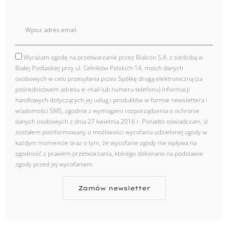
E
mail
Wyrażam zgodę na przetwarzanie przez Bialcon S.A. z siedzibą w
zgoda
Białej Podlaskiej przy ul. Celników Polskich 14, moich danych
osobowych w celu przesyłania przez Spółkę drogą elektroniczną (za
pośrednictwem adresu e–mail lub numeru telefonu) informacji
handlowych dotyczących jej usług i produktów w formie newslettera i
wiadomości SMS, zgodnie z wymogami rozporządzenia o ochronie
danych osobowych z dnia 27 kwietnia 2016 r. Ponadto oświadczam, iż
zostałem poinformowany o możliwości wycofania udzielonej zgody w
każdym momencie oraz o tym, że wycofanie zgody nie wpływa na
zgodność z prawem przetwarzania, którego dokonano na podstawie
zgody przed jej wycofaniem.
Zamów newsletter