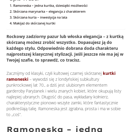
Ramoneska – jedna kurtka, dziesiątki możliwości
Skórzana marynarka – elegancja z charakterem
Skórzana kurta – inwestycja na lata
Makijaż do skórzanej kurtki
Rockowy zadziorny pazur lub włoska elegancja – z kurtką
skórzaną możesz zrobić wszystko. Dopasujesz ją do
każdego stylu. Odpowiednio dobrana doda charakteru
najprostszej klasycznej stylizacji. Jeśli jeszcze nie ma jej w
Twojej szafie, to sprawdź, co tracisz.
Zacznijmy od klasyki, czyli kultowej czarnej skórzanej
k
urtki
ramoneski
– wywodzi się z londyńskiej subkultury
punkrockowej lat 70., a dziś jest ulubionym elementem
garderoby Paryżanek i wielu znanych kobiet, które okupują listy
najlepiej ubranych. Długość do pasa, wykładany kołnierz,
charakterystyczne pionowo wszyte zamki, które fantastycznie
podkreślają talię. Ramoneska jest zgrabna, prosta i ma w sobie
to „coś”.
Ramoneska – jedna