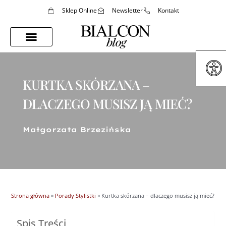
Sklep Online
Newsletter
Kontakt
Porady Stylistki
Styl Życia
KURTKA SKÓRZANA –
DLACZEGO MUSISZ JĄ MIEĆ?
Małgorzata Brzezińska
Strona główna
»
Porady Stylistki
»
Kurtka skórzana – dlaczego musisz ją mieć?
Spis Treści