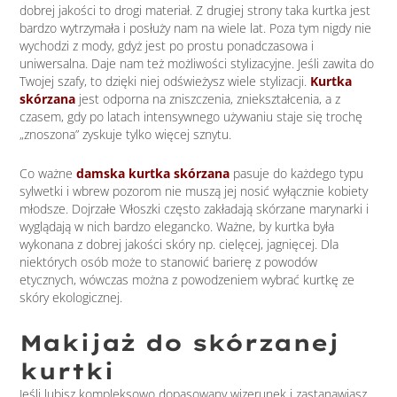
dobrej jakości to drogi materiał. Z drugiej strony taka kurtka jest
bardzo wytrzymała i posłuży nam na wiele lat. Poza tym nigdy nie
wychodzi z mody, gdyż jest po prostu ponadczasowa i
uniwersalna. Daje nam też możliwości stylizacyjne. Jeśli zawita do
Twojej szafy, to dzięki niej odświeżysz wiele stylizacji.
Kurtka
skórzana
jest odporna na zniszczenia, zniekształcenia, a z
czasem, gdy po latach intensywnego używaniu staje się trochę
„znoszona” zyskuje tylko więcej sznytu.
Co ważne
damska kurtka skórzana
pasuje do każdego typu
sylwetki i wbrew pozorom nie muszą jej nosić wyłącznie kobiety
młodsze. Dojrzałe Włoszki często zakładają skórzane marynarki i
wyglądają w nich bardzo elegancko. Ważne, by kurtka była
wykonana z dobrej jakości skóry np. cielęcej, jagnięcej. Dla
niektórych osób może to stanowić barierę z powodów
etycznych, wówczas można z powodzeniem wybrać kurtkę ze
skóry ekologicznej.
Makijaż do skórzanej
kurtki
Jeśli lubisz kompleksowo dopasowany wizerunek i zastanawiasz