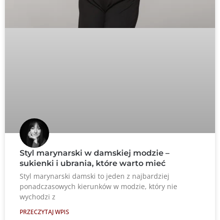
Styl marynarski w damskiej modzie –
sukienki i ubrania, które warto mieć
Styl marynarski damski to jeden z najbardziej
ponadczasowych kierunków w modzie, który nie
wychodzi z
PRZECZYTAJ WPIS