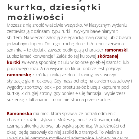
kurtka, dziesiątki
możliwości
Możesz z nią zrobić właściwie wszystko. W klasycznym wydaniu
zestawisz ją z dżinsami typu rurki i zwykłym bawełnianym t-
shirtem. Na wieczór załóż ją z elegancką małą czarną lub z białym
jedwabnym topem. Do tego trochę złotej biżuterii i czerwona
szminka – te dodatki zawsze podkręcają charakter
ramoneski
.
Lubisz łamać konwencje? Załóż do tej kultowej
skórzanej
kurtki
zwiewną spódnicę z tiulu w kolorze gołębiej szarości lub
pudrowego różu. A na wyjście do klubu dobrze jest połączyć
ramoneskę
z krótką tuniką ze złotej tkaniny, by stworzyć
stylizację glam rockową. Gdy masz ochotę na całkiem casualowy i
wygodny sportowy look – po prostu załóż bluzę z kapturem pod
kurtkę. Z drugiej strony, gdy poniesie Cię fantazja i wybierzesz
sukienkę z falbanami – to nic nie stoi na przeszkodzie.
Ramoneska
ma moc, która sprawia, że potrafi odmienić
charakter każdej stylizacji. Możesz ją nosić z dżinsami, małą
czarną, sukienką tiulową lub wąską spódnicą. W zależności od
okazji będą pasowały do niej szpilki lub trampki. To właśnie z
uwagi na jej ogromne możliwości adaptacyjne, kobiety na całym