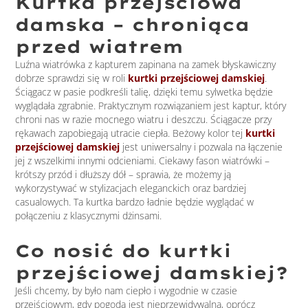
Kurtka przejściowa
damska – chroniąca
przed wiatrem
Luźna wiatrówka z kapturem zapinana na zamek błyskawiczny
dobrze sprawdzi się w roli
kurtki przejściowej damskiej
.
Ściągacz w pasie podkreśli talię, dzięki temu sylwetka będzie
wyglądała zgrabnie. Praktycznym rozwiązaniem jest kaptur, który
chroni nas w razie mocnego wiatru i deszczu. Ściągacze przy
rękawach zapobiegają utracie ciepła. Beżowy kolor tej
kurtki
przejściowej damskiej
jest uniwersalny i pozwala na łączenie
jej z wszelkimi innymi odcieniami. Ciekawy fason wiatrówki –
krótszy przód i dłuższy dół – sprawia, że możemy ją
wykorzystywać w stylizacjach eleganckich oraz bardziej
casualowych. Ta kurtka bardzo ładnie będzie wyglądać w
połączeniu z klasycznymi dżinsami.
Co nosić do kurtki
przejściowej damskiej?
Jeśli chcemy, by było nam ciepło i wygodnie w czasie
przejściowym, gdy pogoda jest nieprzewidywalna, oprócz