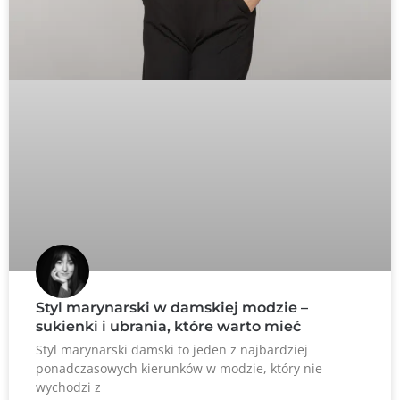
Styl marynarski w damskiej modzie –
sukienki i ubrania, które warto mieć
Styl marynarski damski to jeden z najbardziej
ponadczasowych kierunków w modzie, który nie
wychodzi z