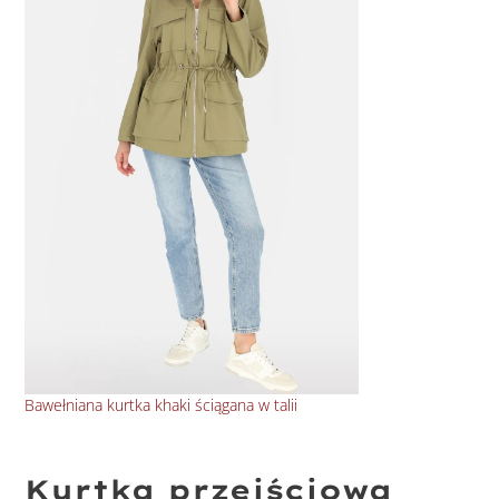
Bawełniana kurtka khaki ściągana w talii
Cie
Kurtka przejściowa