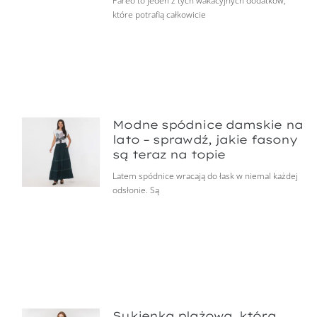
Pareo to jeden z tych wakacyjnych dodatków,
które potrafią całkowicie
Modne spódnice damskie na
lato – sprawdź, jakie fasony
są teraz na topie
Latem spódnice wracają do łask w niemal każdej
odsłonie. Są
Sukienka plażowa, która