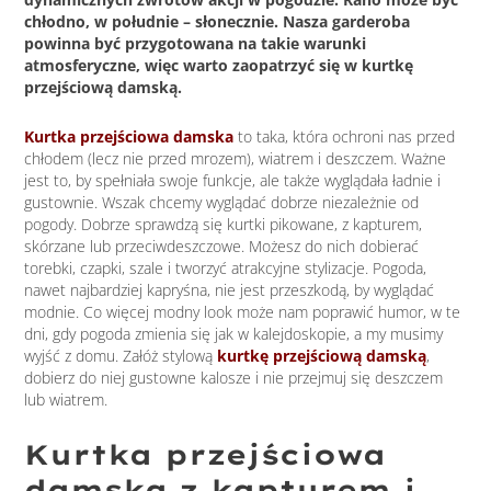
chłodno, w południe – słonecznie. Nasza garderoba
powinna być przygotowana na takie warunki
atmosferyczne, więc warto zaopatrzyć się w kurtkę
przejściową damską.
Kurtka przejściowa damska
to taka, która ochroni nas przed
chłodem (lecz nie przed mrozem), wiatrem i deszczem. Ważne
jest to, by spełniała swoje funkcje, ale także wyglądała ładnie i
gustownie. Wszak chcemy wyglądać dobrze niezależnie od
pogody. Dobrze sprawdzą się kurtki pikowane, z kapturem,
skórzane lub przeciwdeszczowe. Możesz do nich dobierać
torebki, czapki, szale i tworzyć atrakcyjne stylizacje. Pogoda,
nawet najbardziej kapryśna, nie jest przeszkodą, by wyglądać
modnie. Co więcej modny look może nam poprawić humor, w te
dni, gdy pogoda zmienia się jak w kalejdoskopie, a my musimy
wyjść z domu. Załóż stylową
kurtkę przejściową damską
,
dobierz do niej gustowne kalosze i nie przejmuj się deszczem
lub wiatrem.
Kurtka przejściowa
damska z kapturem i