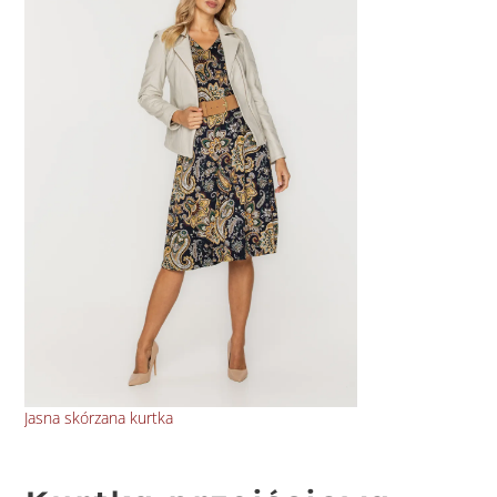
Jasna skórzana kurtka
Skó