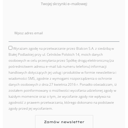
Twojej skrzynki e–mailowej:
E
mail
Wyrażam zgodę na przetwarzanie przez Bialcon S.A. z siedzibą w
zgoda
Białej Podlaskiej przy ul. Celników Polskich 14, moich danych
osobowych w celu przesyłania przez Spółkę drogą elektroniczną (za
pośrednictwem adresu e–mail lub numeru telefonu) informacji
handlowych dotyczących jej usług i produktów w formie newslettera i
wiadomości SMS, zgodnie z wymogami rozporządzenia o ochronie
danych osobowych z dnia 27 kwietnia 2016 r. Ponadto oświadczam, iż
zostałem poinformowany o możliwości wycofania udzielonej zgody w
każdym momencie oraz o tym, że wycofanie zgody nie wpływa na
zgodność z prawem przetwarzania, którego dokonano na podstawie
zgody przed jej wycofaniem.
Zamów newsletter