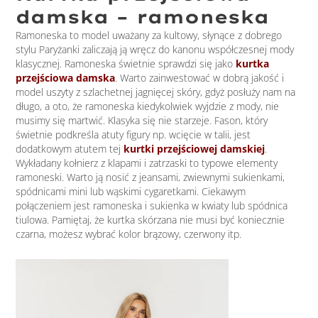
damska – ramoneska
Ramoneska to model uważany za kultowy, słynące z dobrego
stylu Paryżanki zaliczają ją wręcz do kanonu współczesnej mody
klasycznej. Ramoneska świetnie sprawdzi się jako
kurtka
przejściowa damska
. Warto zainwestować w dobrą jakość i
model uszyty z szlachetnej jagnięcej skóry, gdyż posłuży nam na
długo, a oto, że ramoneska kiedykolwiek wyjdzie z mody, nie
musimy się martwić. Klasyka się nie starzeje. Fason, który
świetnie podkreśla atuty figury np. wcięcie w talii, jest
dodatkowym atutem tej
kurtki przejściowej damskiej
.
Wykładany kołnierz z klapami i zatrzaski to typowe elementy
ramoneski. Warto ją nosić z jeansami, zwiewnymi sukienkami,
spódnicami mini lub wąskimi cygaretkami. Ciekawym
połączeniem jest ramoneska i sukienka w kwiaty lub spódnica
tiulowa. Pamiętaj, że kurtka skórzana nie musi być koniecznie
czarna, możesz wybrać kolor brązowy, czerwony itp.