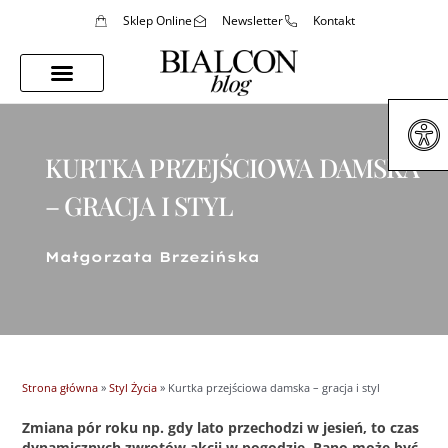
Sklep Online
Newsletter
Kontakt
Porady Stylistki
Styl Życia
KURTKA PRZEJŚCIOWA DAMSKA
– GRACJA I STYL
Małgorzata Brzezińska
Strona główna
»
Styl Życia
»
Kurtka przejściowa damska – gracja i styl
Zmiana pór roku np. gdy lato przechodzi w jesień, to czas
dynamicznych zwrotów akcji w pogodzie. Rano może być