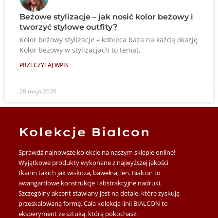
Beżowe stylizacje – jak nosić kolor beżowy i
tworzyć stylowe outfity?
Kolor beżowy stylizacje – kobieca baza na każdą okazję
Kolor beżowy w stylizacjach to temat,
PRZECZYTAJ WPIS
28 maja 2026
Kolekcje Bialcon
Sprawdź najnowsze kolekcje na naszym sklepie online!
Wyjątkowe produkty wykonane z najwyższej jakości
tkanin takich jak wiskoza, bawełna, len. Bialcon to
awangardowe konstrukcje i abstrakcyjne nadruki.
Szczególny akcent stawiany jest na detale, które zyskują
przeskalowaną formę. Cała kolekcja linii BIALCON to
eksperyment ze sztuką, którą pokochasz.