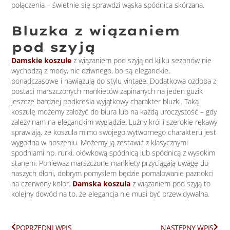
połączenia – świetnie się sprawdzi wąska spódnica skórzana.
Bluzka z wiązaniem
pod szyją
Damskie koszule
z wiązaniem pod szyją od kilku sezonów nie
wychodzą z mody, nic dziwnego, bo są eleganckie,
ponadczasowe i nawiązują do stylu vintage. Dodatkowa ozdoba z
postaci marszczonych mankietów zapinanych na jeden guzik
jeszcze bardziej podkreśla wyjątkowy charakter bluzki. Taką
koszulę możemy założyć do biura lub na każdą uroczystość – gdy
zależy nam na eleganckim wyglądzie. Luźny krój i szerokie rękawy
sprawiają, że koszula mimo swojego wytwornego charakteru jest
wygodna w noszeniu. Możemy ją zestawić z klasycznymi
spodniami np. rurki, ołówkową spódnicą lub spódnicą z wysokim
stanem. Ponieważ marszczone mankiety przyciągają uwagę do
naszych dłoni, dobrym pomysłem będzie pomalowanie paznokci
na czerwony kolor.
Damska koszula
z wiązaniem pod szyją to
kolejny dowód na to, że elegancja nie musi być przewidywalna.
Prev
Next
POPRZEDNI WPIS
NASTĘPNY WPIS