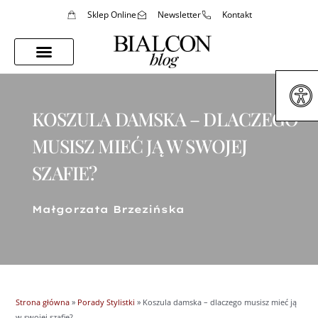
Sklep Online
Newsletter
Kontakt
Porady Stylistki
Styl Życia
KOSZULA DAMSKA – DLACZEGO
MUSISZ MIEĆ JĄ W SWOJEJ
SZAFIE?
Małgorzata Brzezińska
Strona główna
»
Porady Stylistki
»
Koszula damska – dlaczego musisz mieć ją
w swojej szafie?