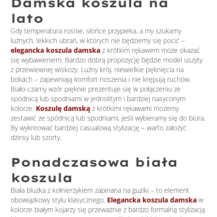
Damska koszula na
lato
Gdy temperatura rośnie, słońce przypieka, a my szukamy
luźnych, lekkich ubrań, w których nie będziemy się pocić –
elegancka koszula damska
z krótkim rękawem może okazać
się wybawieniem. Bardzo dobrą propozycję będzie model uszyty
z przewiewnej wiskozy. Luźny krój, niewielkie pęknięcia na
bokach – zapewniają komfort noszenia i nie krępują ruchów.
Biało-czarny wzór pięknie prezentuje się w połączeniu ze
spódnicą lub spodniami w jednolitym i bardziej nasyconym
kolorze.
Koszulę damską
z krótkimi rękawami możemy
zestawić ze spódnicą lub spodniami, jeśli wybieramy się do biura.
By wykreować bardziej casualową stylizację – warto założyć
dżinsy lub szorty.
Ponadczasowa biała
koszula
Biała bluzka z kołnierzykiem zapinana na guziki – to element
obowiązkowy stylu klasycznego.
Elegancka koszula damska
w
kolorze białym kojarzy się przeważnie z bardzo formalną stylizacją