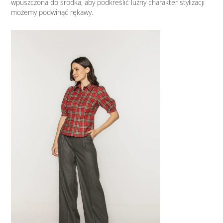
wpuszczona do środka, aby podkreślić luźny charakter stylizacji
możemy podwinąć rękawy.