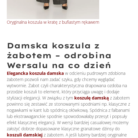
Oryginalna koszula w kratę z bufiastym rękawem
Damska koszula z
żabotem – odrobina
Wersalu na co dzień
Elegancka koszula damska
w odcieniu pudrowym zdobiona
żabotem pozwoli nam zadać szyku, gdy chcemy wyglądać
wytwornie. Żabot czyli charakterystyczna drapowana ozdoba na
przodzie koszuli to element, który przyciąga uwagę i dodaje
stylizacji elegancji. W związku z tym
koszulę damską
z żabotem
powinno się zestawić ze stonowanymi spodniami np. klasyczne z
nogawkami w kant lub spódnicą ołówkową. Spódnica z falbanami
lub ekstrawaganckie spodnie spowodowałaby przesyt i popsuły
efekt klasycznej elegancji. W wersji bardziej casualowej możemy
założyć dobrze dopasowane klasyczne granatowe dżinsy do
koszuli damskiej
z żabotem. A jeśli lubimy bardziej oryginalne