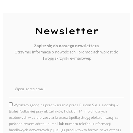
Newsletter
Zapisz się do naszego newslettera
Otrzymuj informacje o nowościach i promocjach wprost do
Twojej skrzynki e–mailowej:
E
mail
Wyrażam zgodę na przetwarzanie przez Bialcon S.A. z siedzibą w
zgoda
Białej Podlaskiej przy ul. Celników Polskich 14, moich danych
osobowych w celu przesyłania przez Spółkę drogą elektroniczną (za
pośrednictwem adresu e–mail lub numeru telefonu) informacji
handlowych dotyczących jej usług i produktów w formie newslettera i