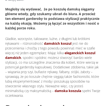
Mogłoby się wydawać, że po koszulę damską sięgamy
główne wtedy, gdy szukamy ubrań do biura. A przecież
ten element garderoby to podstawa stylizacji praktycznie
na każdą okazję. Możemy ją łączyć ze wszystkim i nosić o
każdej porze roku.
Gładkie, wzorzyste, taliowane, luźne, z długimi lub krótkimi
rękawami – różnorodność
damskich koszul
jest nie do
przecenienia i choćby z tego powodu powinnaś mieć w szafie
więcej niż jeden egzemplarz. Mając kilka
eleganckich koszul
damskich
, spodni i spódnic możesz stworzyć bardzo wiele
stylizacji, co ma szczególne znaczenia dla kobiet, które wierzą w
potencjał garderoby kapsułowej. Dodatkowe zdobienia, takie jak
– wiązania przy szyi, bufiaste rękawy, falbany, stójki, żaboty –
sprawiają, że po koszule chętnie sięgają także fashionistki, które
lubią eksperymentować z modą i poszukują sposobów na
stworzenie własnego stylu. Nieważne więc, czy jesteś
minimalistką czy maksymalistką –
damska koszula
spełni Twoje
oczekiwania.