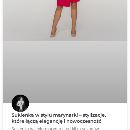
Sukienka w stylu marynarki – stylizacje,
które łączą elegancję i nowoczesność
Sukienka w stylu marynarki od kilku sezonów