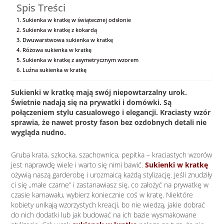
Spis Treści
Sukienka w kratkę w świątecznej odsłonie
Sukienka w kratkę z kokardą
Dwuwarstwowa sukienka w kratkę
Różowa sukienka w kratkę
Sukienka w kratkę z asymetrycznym wzorem
Luźna sukienka w kratkę
Sukienki w kratkę mają swój niepowtarzalny urok.
Świetnie nadają się na prywatki i domówki. Są
połączeniem stylu casualowego i elegancji. Kraciasty wzór
sprawia, że nawet prosty fason bez ozdobnych detali nie
wygląda nudno.
Gruba krata, szkocka, szachownica, pepitka – kraciastych wzorów
jest naprawdę wiele i warto się nimi bawić.
Sukienki w kratkę
ożywią naszą garderobę i urozmaicą każdą stylizację. Jeśli znudziły
ci się „małe czarne” i zastanawiasz się, co założyć na prywatkę w
czasie karnawału, wybierz koniecznie coś w kratę. Niektóre
kobiety unikają wzorzystych kreacji, bo nie wiedzą, jakie dobrać
do nich dodatki lub jak budować na ich bazie wysmakowane