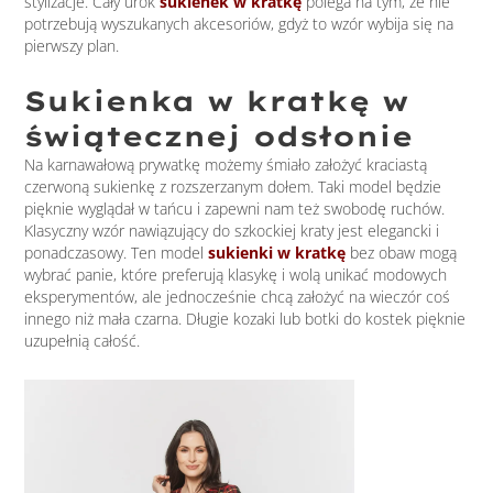
stylizacje. Cały urok
sukienek w kratkę
polega na tym, że nie
potrzebują wyszukanych akcesoriów, gdyż to wzór wybija się na
pierwszy plan.
Sukienka w kratkę w
świątecznej odsłonie
Na karnawałową prywatkę możemy śmiało założyć kraciastą
czerwoną sukienkę z rozszerzanym dołem. Taki model będzie
pięknie wyglądał w tańcu i zapewni nam też swobodę ruchów.
Klasyczny wzór nawiązujący do szkockiej kraty jest elegancki i
ponadczasowy. Ten model
sukienki w kratkę
bez obaw mogą
wybrać panie, które preferują klasykę i wolą unikać modowych
eksperymentów, ale jednocześnie chcą założyć na wieczór coś
innego niż mała czarna. Długie kozaki lub botki do kostek pięknie
uzupełnią całość.