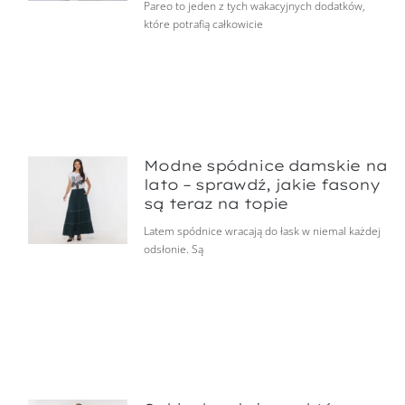
Pareo to jeden z tych wakacyjnych dodatków,
które potrafią całkowicie
Modne spódnice damskie na
lato – sprawdź, jakie fasony
są teraz na topie
Latem spódnice wracają do łask w niemal każdej
odsłonie. Są