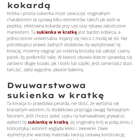
kokardą
Krótka i prosta sukienka może zaskoczyć oryginalnym
charakterem za sprawą kilku elementów, takich jak wzór w
pepitkę, efektowna kokarda przy szyi oraz rękawy zakończone
mankietem. Ta
sukienka w kratkę
jest bardzo kobieca, a
jednocześnie uniwersalna. Kojarzy się nieco z modą lat 60. Nie
potrzebujesz prawie żadnych dodatków, by wystylizować tę
kreację, możemy sięgnąć po srebrną broszkę lub założyć czarny
pasek, by podkreślić talię. W kwestii obuwia dobrze sprawdzą się
zarówno długie kozaki, jak i botki lub szpilki. Jeśli zamierzasz dużo
tańczyć, załóż wygodne, płaskie baleriny.
Dwuwarstwowa
sukienka w kratkę
Ta kreacja to prawdziwa petarda, nie dość, że wyróżnia się
kraciastym wzorem, to dodatkowo przyciąga uwagę fantazyjnym
fasonem. Jeśli chcesz zadać szyku na karnawałowej prywatce,
wybierz tę
sukienkę w kratkę
, jej oryginalny krój w połączeniu z
kolorystyką i wzorem wygląda lekko i zwiewnie. Dwie
asymetryczne warstwy materiału tworzą ciekawą konstrukcję,