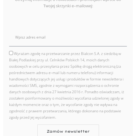
Twojej skrzynki e–mailowej:
E
mail
Wyrażam zgodę na przetwarzanie przez Bialcon S.A. z siedzibą w
zgoda
Białej Podlaskiej przy ul. Celników Polskich 14, moich danych
osobowych w celu przesyłania przez Spółkę drogą elektroniczną (za
pośrednictwem adresu e–mail lub numeru telefonu) informacji
handlowych dotyczących jej usług i produktów w formie newslettera i
wiadomości SMS, zgodnie z wymogami rozporządzenia o ochronie
danych osobowych z dnia 27 kwietnia 2016 r. Ponadto oświadczam, iż
zostałem poinformowany o możliwości wycofania udzielonej zgody w
każdym momencie oraz o tym, że wycofanie zgody nie wpływa na
zgodność z prawem przetwarzania, którego dokonano na podstawie
zgody przed jej wycofaniem.
Zamów newsletter