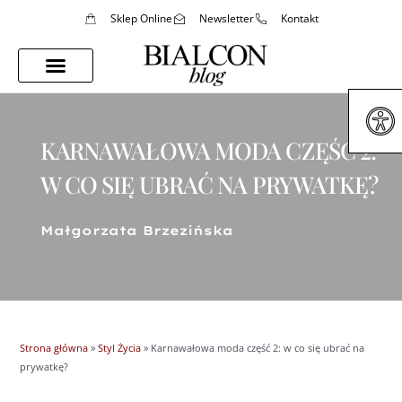
Sklep Online
Newsletter
Kontakt
Porady Stylistki
Styl Życia
KARNAWAŁOWA MODA CZĘŚĆ 2:
W CO SIĘ UBRAĆ NA PRYWATKĘ?
Małgorzata Brzezińska
Strona główna
»
Styl Życia
»
Karnawałowa moda część 2: w co się ubrać na
prywatkę?