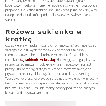
rozszerzany lekko marszczony dół i dopasowana góra z
kopertowym dekoltem pięknie modelują sylwetkę i równoważą
proporcje. Delikatny srebrny łańcuszek oraz jasne baleriny – to
najlepsze dodatki, które podkreślą zwiewny i świeży charakter
sukienki.
Różowa sukienka w
kratkę
Czy sukienka w kratkę może być romantyczna? Jak najbardziej,
szczególnie jeśli wybierzemy zwiewny model z falbaną.
Ciemnoróżowy kolor i subtelny wzór podkreślają kobiecy
charakter
tej sukienki w kratkę
. Na uwagę zasługują też luźne
rękawy ze ściągaczem i odcięcie w talii. Trapezowy krój jest
prosty i uniwersalny, dlatego tę kreację możemy założyć na
prywatkę, rodzinny obiad, wyjście do teatru lub na randkę.
Twarzowa kolorystyka przypadnie do gustu wielu paniom. Luźny
fason zapewnia swobodę ruchów, ale także pomaga zatuszować
brzuszek i biodra – jeśli nie mamy ochoty podkreślać naszych
kształtów dopasowanym strojem.