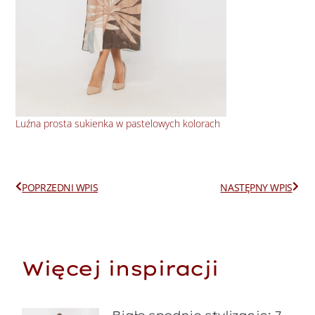
Luźna prosta sukienka w pastelowych kolorach
Wis
Prev
Next
POPRZEDNI WPIS
NASTĘPNY WPIS
Więcej inspiracji