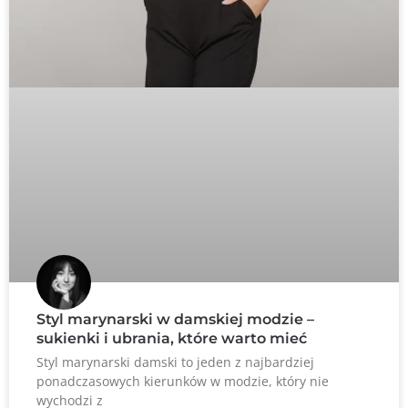
Styl marynarski w damskiej modzie –
sukienki i ubrania, które warto mieć
Styl marynarski damski to jeden z najbardziej
ponadczasowych kierunków w modzie, który nie
wychodzi z