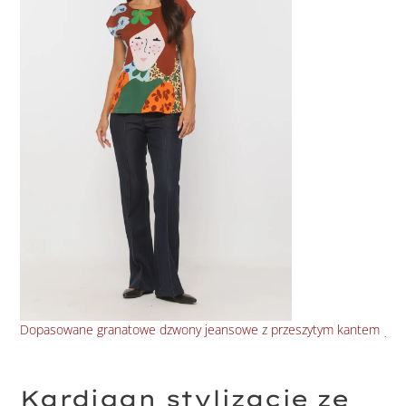
Dopasowane granatowe dzwony jeansowe z przeszytym kantem
Jea
Kardigan stylizacje ze