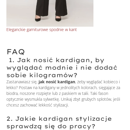
Eleganckie garniturowe spodnie w kant
Spo
FAQ
1. Jak nosić kardigan, by
wyglądać modnie i nie dodać
sobie kilogramów?
Zastanawiasz się,
jak nosić kardigan
, żeby wyglądać kobieco i
lekko? Postaw na kardigany w jednolitych kolorach, sięgające za
biodra, noszone rozpięte lub z paskiem w talii. Taki fason
optycznie wysmukla sylwetkę. Unikaj zbyt grubych splotów, jeśli
chcesz zachować lekkość stylizacji.
2. Jakie kardigan stylizacje
sprawdzą się do pracy?