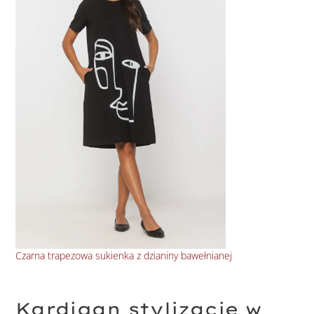
Czarna trapezowa sukienka z dzianiny bawełnianej
Suk
Kardigan stylizacje w