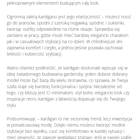
pełnoprawnym elementem budującym cały look.
Ogromną zaletą kardiganu jest jego elastyczność – możesz nosić
go do jeansów, spodni z szeroką nogawką, spódnic i sukienki,
tworząc outfity odpowiednie na różne okazje. Sprawdza się
zarówno w pracy, gdzie może mieć bardziej elegancki charakter,
jak i w casualowych stylizacji na co dzień. W chłodniejsze dni
zapewnia komfort i ciepło, a jednocześnie pozwala zachować
lekkość i kobiecość stylizacji.
Warto również podkreślić, że kardigan doskonale wpisuje się w
ideę świadomego budowania garderoby. Jeden dobrze dobrany
model może być bazą dla wielu zestawów, co sprawia, że Twoja
szafa staje się bardziej funkcjonalna i spójna. Niezależnie od
tego, czy bliższy jest Ci minimalizm, styl boho, elegancki look czy
inspiracje retro, kardigan z łatwością dopasuje się do Twojego
stylu.
Podsumowując – kardigan to nie sezonowy trend, lecz inwestycja
w ponadczasową modę. Dzięki niemu możesz tworzyć modne
stylizacje bez wysiłku, czuć się komfortowo w każdej sytuacji i
mieć pewność, że zawsze wyglądasz stylowo. Jeśli w swojej szafie