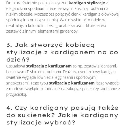
Do biura świetnie pasują klasyczne
kardigan stylizacje
z
eleganckimi spodniami materiałowymi, koszulą i butami na
niskim obcasie. Możesz też połączyć cienki kardigan z ołówkową
spódnicą lub prostą sukienką. Warto wybierać modele w
neutralnych kolorach – beż, granat, szarość – które łatwo
zestawić z innymi elementami garderoby.
3. Jak stworzyć kobiecą
stylizację z kardiganem na co
dzień?
Casualowa
stylizacja z kardiganem
to np. zestaw z jeansami,
basicowym T-shirtem i botkami. Dłuższy, oversize’owy kardigan
świetnie wygląda również z legginsami i sportowymi
sneakersami. Tego typu
stylizacje z kardiganem
łączą wygodę
z modnym wyglądem – idealne na zakupy, spacer czy spotkanie z
przyjaciółką.
4. Czy kardigany pasują także
do sukienek? Jakie kardigany
stylizacje wybrać?