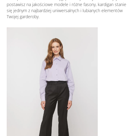
postawisz na jakościowe modele i różne fasony, kardigan stanie
się jednym z najbardziej uniwersalnych i lubianych elementów
Twojej garderoby.