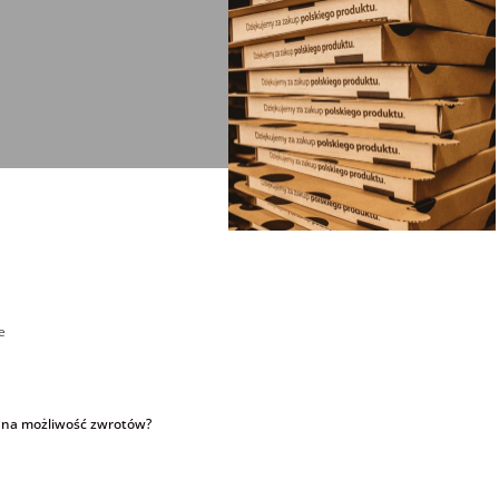
e
u na możliwość zwrotów?