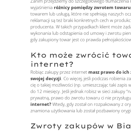
Zanim przejdziemy do szczegółowego tłumaczenia m
wyjaśnienia
różnicy pomiędzy zwrotem towaru,
towarem lub usługą, które nie spełniają naszych 
reklamacji są też braki konkretnych cech w produkc
producenta. W takich przypadkach klient może ż
wykonania lub odstąpienia od umowy i zwrotu pie
gdy zakupiony towar jest co prawda pełnojakościowy
Kto może zwrócić tow
internet?
Robiąc zakupy przez internet
masz prawo do ich 
swojej decyzji
. Co więcej, jeśli podczas robieni
cię o takiej możliwości (np. umieszczając taki zapi
do 12 miesięcy. Jeśli jednak robisz w sieci zakupy “
prywatną, prawo do zwrotu towaru ci nie przysługu
internet?
Wtedy, gdy został on rozpakowany z ory
znamiona użytkowania lub został pozbawiony oryg
Zwroty zakupów w Bia