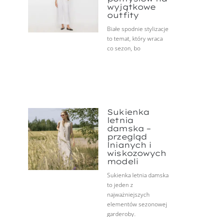
wyjątkowe
outfity
Białe spodnie stylizacje
to temat, który wraca
co sezon, bo
Sukienka
letnia
damska –
przegląd
lnianych i
wiskozowych
modeli
Sukienka letnia damska
to jeden z
najważniejszych
elementów sezonowej
garderoby.