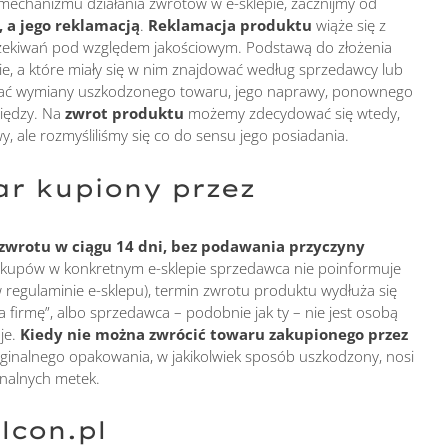
echanizmu działania zwrotów w e-sklepie, zacznijmy od
 a jego reklamacją
.
Reklamacja produktu
wiąże się z
oczekiwań pod względem jakościowym. Podstawą do złożenia
ie, a które miały się w nim znajdować według sprzedawcy lub
ądać wymiany uszkodzonego towaru, jego naprawy, ponownego
niędzy. Na
zwrot produktu
możemy zdecydować się wtedy,
, ale rozmyśliliśmy się co do sensu jego posiadania.
ar kupiony przez
zwrotu w ciągu 14 dni, bez podawania przyczyny
a zakupów w konkretnym e-sklepie sprzedawca nie poinformuje
s w regulaminie e-sklepu), termin zwrotu produktu wydłuża się
na firmę”, albo sprzedawca – podobnie jak ty – nie jest osobą
je.
Kiedy nie można zwrócić towaru zakupionego przez
ginalnego opakowania, w jakikolwiek sposób uszkodzony, nosi
inalnych metek.
lcon.pl