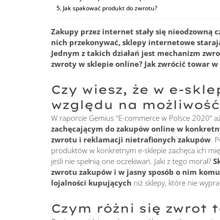
Jak spakować produkt do zwrotu?
Zakupy przez internet stały się nieodzowną cz
nich przekonywać, sklepy internetowe starają
Jednym z takich działań jest mechanizm zwro
zwroty w sklepie online? Jak zwrócić towar w
Czy wiesz, że w e-skl
względu na możliwość
W raporcie Gemius “E-commerce w Polsce 2020” aż
zachęcającym do zakupów online w konkretn
zwrotu i reklamacji nietrafionych zakupów
. 
produktów w konkretnym e-sklepie zachęca ich mię
jeśli nie spełnią one oczekiwań. Jaki z tego morał?
S
zwrotu zakupów i w jasny sposób o nim komun
lojalności kupujących
niż sklepy, które nie wyp
Czym różni się zwrot 