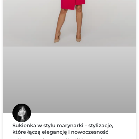
Sukienka w stylu marynarki – stylizacje,
które łączą elegancję i nowoczesność