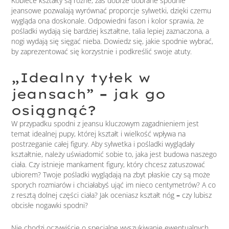
Kobiece kształty są różne, zaś dobrze dobrane spodnie
jeansowe pozwalają wyrównać proporcje sylwetki, dzięki czemu
wygląda ona doskonale. Odpowiedni fason i kolor sprawia, że
pośladki wydają się bardziej kształtne, talia lepiej zaznaczona, a
nogi wydają się sięgać nieba. Dowiedz się, jakie spodnie wybrać,
by zaprezentować się korzystnie i podkreślić swoje atuty.
„Idealny tyłek w
jeansach”
–
jak go
osiągnąć?
W przypadku spodni z jeansu kluczowym zagadnieniem jest
temat idealnej pupy, której kształt i wielkość wpływa na
postrzeganie całej figury. Aby sylwetka i pośladki wyglądały
kształtnie, należy uświadomić sobie to, jaka jest budowa naszego
ciała. Czy istnieje mankament figury, który chcesz zatuszować
ubiorem? Twoje pośladki wyglądają na zbyt płaskie czy są może
sporych rozmiarów i chciałabyś ująć im nieco centymetrów? A co
z resztą dolnej części ciała? Jak oceniasz kształt nóg
–
czy lubisz
obcisłe nogawki spodni?
Nie chodzi oczywiście o specjalne wyszukiwanie ewentualnych