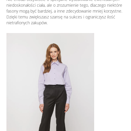
niedoskonałości ciała, ale o zrozumienie tego, dlaczego niektóre
fasony mogą być bardziej, a inne zdecydowanie mniej korzystne.
Dzięki temu zwiększasz szansę na sukces i ograniczysz ilość
nietrafionych zakupów.