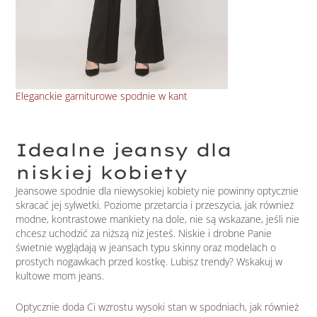
Eleganckie garniturowe spodnie w kant
Spo
Idealne jeansy dla
niskiej kobiety
Jeansowe spodnie dla niewysokiej kobiety nie powinny optycznie
skracać jej sylwetki. Poziome przetarcia i przeszycia, jak również
modne, kontrastowe mankiety na dole, nie są wskazane, jeśli nie
chcesz uchodzić za niższą niż jesteś. Niskie i drobne Panie
świetnie wyglądają w jeansach typu skinny oraz modelach o
prostych nogawkach przed kostkę. Lubisz trendy? Wskakuj w
kultowe mom jeans.
Optycznie doda Ci wzrostu wysoki stan w spodniach, jak również