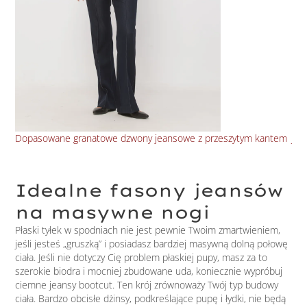
Dopasowane granatowe dzwony jeansowe z przeszytym kantem
Jea
Idealne fasony jeansów
na masywne nogi
Płaski tyłek w spodniach nie jest pewnie Twoim zmartwieniem,
jeśli jesteś „gruszką” i posiadasz bardziej masywną dolną połowę
ciała. Jeśli nie dotyczy Cię problem płaskiej pupy, masz za to
szerokie biodra i mocniej zbudowane uda, koniecznie wypróbuj
ciemne jeansy bootcut. Ten krój zrównoważy Twój typ budowy
ciała. Bardzo obcisłe dżinsy, podkreślające pupę i łydki, nie będą