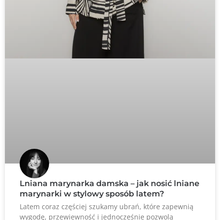
Lniana marynarka damska – jak nosić lniane
marynarki w stylowy sposób latem?
Latem coraz częściej szukamy ubrań, które zapewnią
wygodę, przewiewność i jednocześnie pozwolą