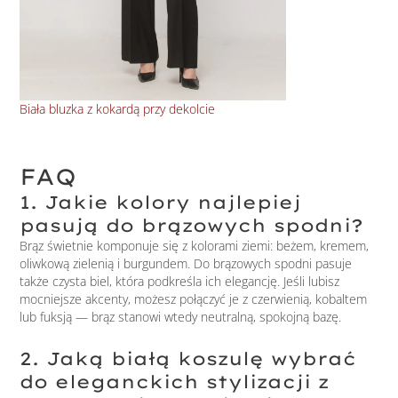
Biała bluzka z kokardą przy dekolcie
Bia
FAQ
1. Jakie kolory najlepiej
pasują do brązowych spodni?
Brąz świetnie komponuje się z kolorami ziemi: beżem, kremem,
oliwkową zielenią i burgundem. Do brązowych spodni pasuje
także czysta biel, która podkreśla ich elegancję. Jeśli lubisz
mocniejsze akcenty, możesz połączyć je z czerwienią, kobaltem
lub fuksją — brąz stanowi wtedy neutralną, spokojną bazę.
2. Jaką białą koszulę wybrać
do eleganckich stylizacji z