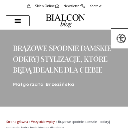
Sklep Online
Newsletter
Kontakt
Porady Stylistki
Styl Życia
BRĄZOWE SPODNIE DAMSKIE –
ODKRYJ STYLIZACJE, KTÓRE
BĘDĄ IDEALNE DLA CIEBIE
Małgorzata Brzezińska
Strona główna
»
Wszystkie wpisy
»
Brązowe spodnie damskie – odkryj
stylizacje, które będą idealne dla ciebie