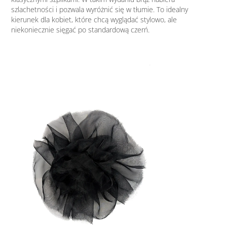
szlachetności i pozwala wyróżnić się w tłumie. To idealny
kierunek dla kobiet, które chcą wyglądać stylowo, ale
niekoniecznie sięgać po standardową czerń.
Bro