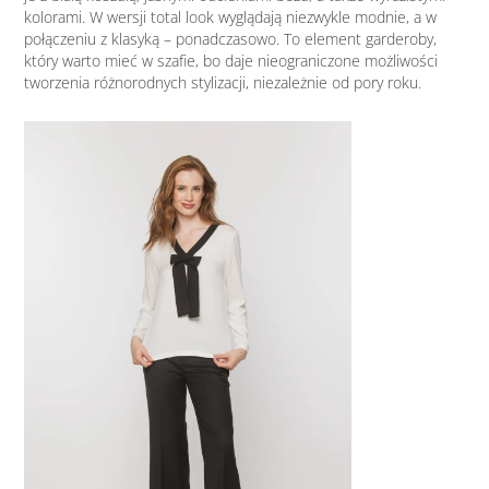
kolorami. W wersji total look wyglądają niezwykle modnie, a w
połączeniu z klasyką – ponadczasowo. To element garderoby,
który warto mieć w szafie, bo daje nieograniczone możliwości
tworzenia różnorodnych stylizacji, niezależnie od pory roku.