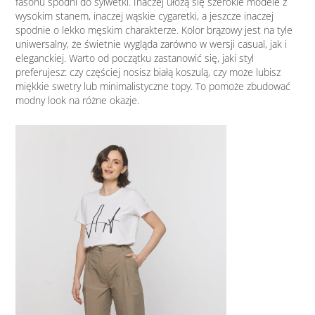
fasonu spodni do sylwetki. Inaczej ułożą się szerokie modele z
wysokim stanem, inaczej wąskie cygaretki, a jeszcze inaczej
spodnie o lekko męskim charakterze. Kolor brązowy jest na tyle
uniwersalny, że świetnie wygląda zarówno w wersji casual, jak i
eleganckiej. Warto od początku zastanowić się, jaki styl
preferujesz: czy częściej nosisz białą koszulą, czy może lubisz
miękkie swetry lub minimalistyczne topy. To pomoże zbudować
modny look na różne okazje.