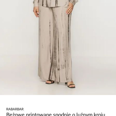
RABARBAR
Beżowe printowane spodnie o luźnym kroju