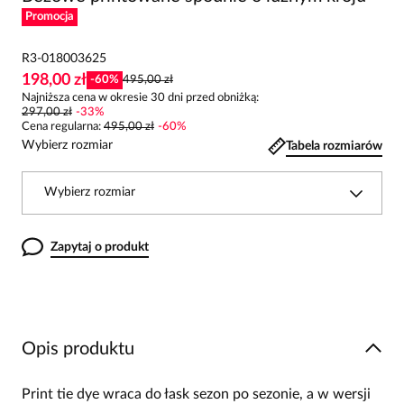
Promocja
R3-018003625
198,00 zł
-
60
%
495,00 zł
Najniższa cena w okresie 30 dni przed obniżką:
297,00 zł
-
33
%
Cena regularna
:
495,00 zł
-
60
%
Wybierz rozmiar
Tabela rozmiarów
Wybierz rozmiar
Zapytaj o produkt
Opis produktu
Print tie dye wraca do łask sezon po sezonie, a w wersji