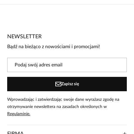
Brak opinii
Jeszcze nikt nie ocenił tego produktu.
NEWSLETTER
Bądź pierwszą osobą, która podzieli się opinią o tym
produkcie!
Bądź na bieżąco z nowościami i promocjami!
Powiadomienie
W naszej witrynie opinie mogą dodawać tylko
osoby, które zakupiły produkt.
Dodaj opinię
Zapisz się
Wprowadzając i zatwierdzając swoje dane wyrażasz zgodę na
otrzymywanie newslettera na zasadach określonych w
Regulaminie.