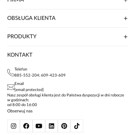
FIRMA
O NAS
OBSŁUGA KLIENTA
RELACJE INWESTORSKIE
WSPÓŁPRACA HANDLOWA
SKŁADANIE ZAMÓWIENIA
PRODUKTY
FRANCZYZA
DOSTAWA I PŁATNOŚCI
KARIERA
ZWROTY I REKLAMACJE
BLOG
SUKIENKI
KONTAKT
FAQ
MAPA WITRYNY
BLUZKI DAMSKIE
REGULAMIN
PROJEKTY UE
TUNIKI
POLITYKA PRYWATNOŚCI
Telefon
KONTAKTY
KOSZULE DAMSKIE
885-552-204; 609-423-609
STREFA STAŁEGO KLIENTA
PAY PO - ZAPŁAĆ ZA 30 DNI
SPÓDNICE
Email
SPODNIE DAMSKIE
[email protected]
ŻAKIETY I MARYNARKI
Nasz zespół obsługi klienta jest do Państwa dyspozycji w dni robocze
w godzinach:
SWETRY
od 8:00 do 16:00
BLUZY
Obserwuj nas
KURTKI I PŁASZCZE