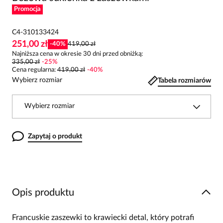
Promocja
C4-310133424
251,00 zł
-
40
%
419,00 zł
Najniższa cena w okresie 30 dni przed obniżką:
335,00 zł
-
25
%
Cena regularna
:
419,00 zł
-
40
%
Wybierz rozmiar
Tabela rozmiarów
Wybierz rozmiar
Zapytaj o produkt
Opis produktu
Francuskie zaszewki to krawiecki detal, który potrafi