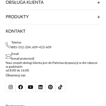
O NAS
OBSŁUGA KLIENTA
RELACJE INWESTORSKIE
WSPÓŁPRACA HANDLOWA
SKŁADANIE ZAMÓWIENIA
PRODUKTY
FRANCZYZA
DOSTAWA I PŁATNOŚCI
KARIERA
ZWROTY I REKLAMACJE
BLOG
SUKIENKI
KONTAKT
FAQ
MAPA WITRYNY
BLUZKI DAMSKIE
REGULAMIN
PROJEKTY UE
TUNIKI
POLITYKA PRYWATNOŚCI
Telefon
KONTAKTY
KOSZULE DAMSKIE
885-552-204; 609-423-609
STREFA STAŁEGO KLIENTA
PAY PO - ZAPŁAĆ ZA 30 DNI
SPÓDNICE
Email
SPODNIE DAMSKIE
[email protected]
ŻAKIETY I MARYNARKI
Nasz zespół obsługi klienta jest do Państwa dyspozycji w dni robocze
w godzinach:
SWETRY
od 8:00 do 16:00
BLUZY
Obserwuj nas
KURTKI I PŁASZCZE