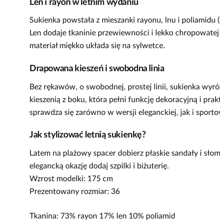
Len i rayon w letnim wydaniu
Sukienka powstała z mieszanki rayonu, lnu i poliamidu 
Len dodaje tkaninie przewiewności i lekko chropowatej 
materiał miękko układa się na sylwetce.
Drapowana kieszeń i swobodna linia
Bez rękawów, o swobodnej, prostej linii, sukienka wyró
kieszenią z boku, która pełni funkcję dekoracyjną i pra
sprawdza się zarówno w wersji eleganckiej, jak i sporto
Jak stylizować letnią sukienkę?
Latem na plażowy spacer dobierz płaskie sandały i słom
elegancką okazję dodaj szpilki i biżuterię.
Wzrost modelki: 175 cm
Prezentowany rozmiar: 36
Tkanina: 73% rayon 17% len 10% poliamid