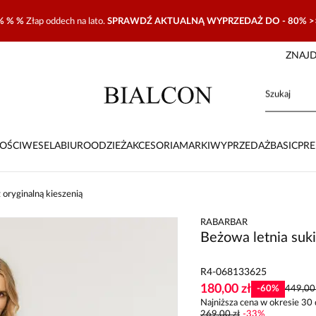
% % %
Złap oddech na lato.
SPRAWDŹ AKTUALNĄ WYPRZEDAŻ DO - 80% >
ZNAJD
OŚCI
WESELA
BIURO
ODZIEŻ
AKCESORIA
MARKI
WYPRZEDAŻ
BASIC
PR
 oryginalną kieszenią
RABARBAR
Beżowa letnia suki
R4-068133625
180,00 zł
-
60
%
449,00 
Najniższa cena w okresie 30 
269,00 zł
-
33
%