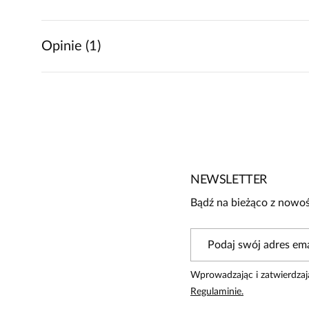
Opinie (1)
5
4
/
5
4
3
2
1
NEWSLETTER
Bądź na bieżąco z nowoś
Powiadomienie
W naszej witrynie opinie mogą dodawać tylko osoby, które 
Wprowadzając i zatwierdzaj
Beata
4
Regulaminie.