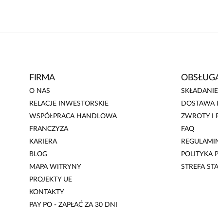
Bardzo lubię i kupuję od lat produkty marki. Niestety rezy
swoje konsekwencje. Bardzo długi okres realizacji zamówie
zdjęcie nie oddaje rzeczywistości. Sukienka w prążek, a na z
domieszką. Numeracja zawyżona, ale to standard bo Bialc
opisane. Pamietajcie luźne zawsze kupujcie mniejsze. Zosta
FIRMA
OBSŁUGA
idealna na upały.
O NAS
SKŁADANI
RELACJE INWESTORSKIE
DOSTAWA I
WSPÓŁPRACA HANDLOWA
ZWROTY I 
FRANCZYZA
FAQ
KARIERA
REGULAMI
BLOG
POLITYKA
MAPA WITRYNY
STREFA ST
PROJEKTY UE
KONTAKTY
PAY PO - ZAPŁAĆ ZA 30 DNI