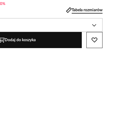
0
%
Tabela rozmiarów
Dodaj do koszyka