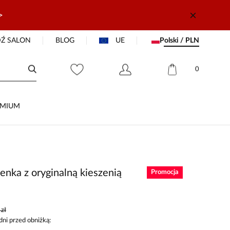
>
Ź SALON
BLOG
UE
Polski / PLN
0
EMIUM
enka z oryginalną kieszenią
Promocja
zł
dni przed obniżką: