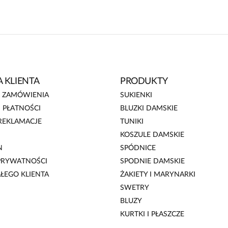
gnacja ze sklepów stacjonarnych ma
nia (po raz kolejny). Dodatkowo
djęciu wyglada jak lekki len z
on ma bardzo różne rozmiary słabo
wiłam bo lekka tkanina i bedzie
 KLIENTA
PRODUKTY
E ZAMÓWIENIA
SUKIENKI
 PŁATNOŚCI
BLUZKI DAMSKIE
REKLAMACJE
TUNIKI
KOSZULE DAMSKIE
N
SPÓDNICE
 PRYWATNOŚCI
SPODNIE DAMSKIE
AŁEGO KLIENTA
ŻAKIETY I MARYNARKI
SWETRY
BLUZY
KURTKI I PŁASZCZE