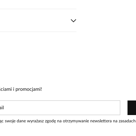
0
1
0
0
0
ciami i promocjami!
zakupiły produkt.
Dodaj opinię
ąc swoje dane wyrażasz zgodę na otrzymywanie newslettera na zasadach
Data dodania:
14.04.2026