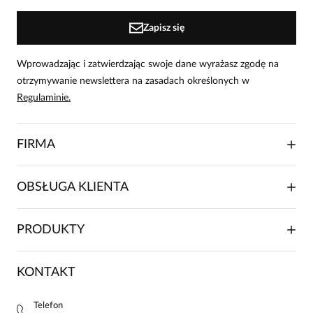
Zapisz się
Wprowadzając i zatwierdzając swoje dane wyrażasz zgodę na
otrzymywanie newslettera na zasadach określonych w
Regulaminie.
FIRMA
O NAS
OBSŁUGA KLIENTA
RELACJE INWESTORSKIE
WSPÓŁPRACA HANDLOWA
SKŁADANIE ZAMÓWIENIA
PRODUKTY
FRANCZYZA
DOSTAWA I PŁATNOŚCI
KARIERA
ZWROTY I REKLAMACJE
BLOG
SUKIENKI
KONTAKT
FAQ
MAPA WITRYNY
BLUZKI DAMSKIE
REGULAMIN
PROJEKTY UE
TUNIKI
POLITYKA PRYWATNOŚCI
Telefon