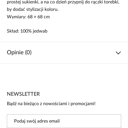
prostej sukienki, a na co dzień przypnij do rączki torebki,
by dodać stylizacji koloru.
Wymiary: 68 × 68 cm
Skład: 100% jedwab
Opinie (0)
Brak opinii
Jeszcze nikt nie ocenił tego produktu.
NEWSLETTER
Bądź pierwszą osobą, która podzieli się opinią o tym
produkcie!
Bądź na bieżąco z nowościami i promocjami!
Powiadomienie
W naszej witrynie opinie mogą dodawać tylko
osoby, które zakupiły produkt.
Dodaj opinię