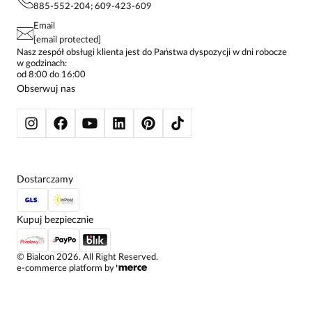
KONTAKTY
KOSZULE DAMSKIE
885-552-204; 609-423-609
STREFA STAŁEGO KLIENTA
PAY PO - ZAPŁAĆ ZA 30 DNI
SPÓDNICE
Email
SPODNIE DAMSKIE
[email protected]
ŻAKIETY I MARYNARKI
Nasz zespół obsługi klienta jest do Państwa dyspozycji w dni robocze
w godzinach:
SWETRY
od 8:00 do 16:00
BLUZY
Obserwuj nas
KURTKI I PŁASZCZE
Dostarczamy
Kupuj bezpiecznie
©
Bialcon
2026
. All Right Reserved.
e-commerce platform by