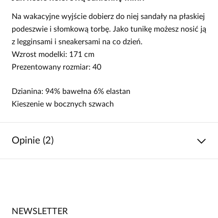
Na wakacyjne wyjście dobierz do niej sandały na płaskiej
podeszwie i słomkową torbę. Jako tunikę możesz nosić ją
z legginsami i sneakersami na co dzień.
Wzrost modelki: 171 cm
Prezentowany rozmiar: 40
Dzianina: 94% bawełna 6% elastan
Kieszenie w bocznych szwach
Opinie (2)
5
/
5
5
2
4
0
NEWSLETTER