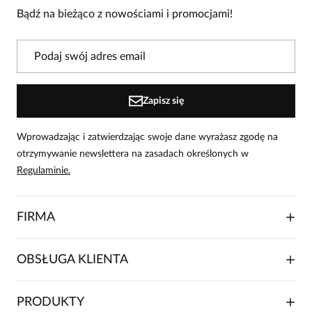
3
0
Bądź na bieżąco z nowościami i promocjami!
2
0
1
0
Powiadomienie
Zapisz się
W naszej witrynie opinie mogą dodawać tylko osoby, które
zakupiły produkt.
Dodaj opinię
Wprowadzając i zatwierdzając swoje dane wyrażasz zgodę na
otrzymywanie newslettera na zasadach określonych w
Emilia
Regulaminie.
Data dodania:
05.04.2026
5
FIRMA
rzuca się w oczy - kolorowa. Noszę do spodni jako
tunikę
O NAS
OBSŁUGA KLIENTA
RELACJE INWESTORSKIE
WSPÓŁPRACA HANDLOWA
SKŁADANIE ZAMÓWIENIA
Magdalena
PRODUKTY
FRANCZYZA
Data dodania:
07.12.2025
DOSTAWA I PŁATNOŚCI