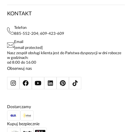
5
KARIERA
ZWROTY I REKLAMACJE
BLOG
SUKIENKI
KONTAKT
FAQ
MAPA WITRYNY
BLUZKI DAMSKIE
REGULAMIN
bardzo ładna, zgodnie ze zdjęciem, przyjemna bawełna,
PROJEKTY UE
TUNIKI
POLITYKA PRYWATNOŚCI
Telefon
polecam
KONTAKTY
KOSZULE DAMSKIE
885-552-204; 609-423-609
STREFA STAŁEGO KLIENTA
PAY PO - ZAPŁAĆ ZA 30 DNI
SPÓDNICE
Email
SPODNIE DAMSKIE
[email protected]
ŻAKIETY I MARYNARKI
Nasz zespół obsługi klienta jest do Państwa dyspozycji w dni robocze
w godzinach:
SWETRY
od 8:00 do 16:00
BLUZY
Obserwuj nas
KURTKI I PŁASZCZE
Dostarczamy
Kupuj bezpiecznie